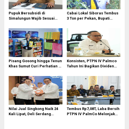
Pupuk Bersubsidi di
Cabai Lokal Siboras Tembus
Simalungun Wajib Sesuai
3 Ton per Pekan, Bupati
HET Nasional, Petani Diminta
Dorong Jadi Komoditas
Masuk e-RDKK
Unggulan
Pisang Gosong hingga Tenun
Konsisten, PTPN IV Palmco
Khas Sumut Curi Perhatian di
Tahun Ini Bagikan Dividen
PRSU 2026
Rp2,83 Triliun
Nilai Jual Singkong Naik 24
Tembus Rp7,08T, Laba Bersih
Kali Lipat, Deli Serdang
PTPN IV PalmCo Melonjak
Perkuat Agroindustri
90,3 Persen pada 2025,
Ditopang Produksi dan