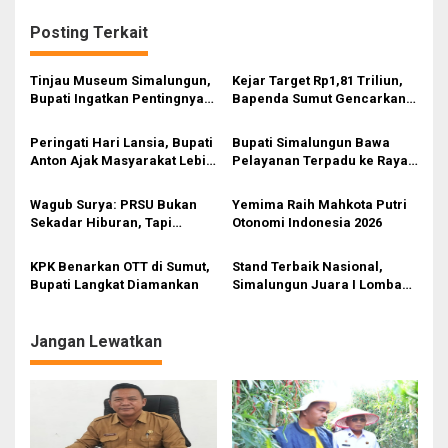
Posting Terkait
Tinjau Museum Simalungun,
Kejar Target Rp1,81 Triliun,
Bupati Ingatkan Pentingnya
Bapenda Sumut Gencarkan
Menjaga Warisan Budaya
Program GAS KEN
Peringati Hari Lansia, Bupati
Bupati Simalungun Bawa
Anton Ajak Masyarakat Lebih
Pelayanan Terpadu ke Raya
Peduli Orang Tua
Kahean, Warga Tak Perlu
Jauh Urus Administrasi
Wagub Surya: PRSU Bukan
Yemima Raih Mahkota Putri
Sekadar Hiburan, Tapi
Otonomi Indonesia 2026
Etalase Majukan Ekonomi
Sumatera Utara
KPK Benarkan OTT di Sumut,
Stand Terbaik Nasional,
Bupati Langkat Diamankan
Simalungun Juara I Lomba
Stand PENAS XVII 2026 di
Gorontalo
Jangan Lewatkan