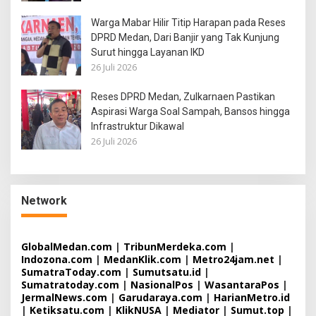
Warga Mabar Hilir Titip Harapan pada Reses
DPRD Medan, Dari Banjir yang Tak Kunjung
Surut hingga Layanan IKD
26 Juli 2026
Reses DPRD Medan, Zulkarnaen Pastikan
Aspirasi Warga Soal Sampah, Bansos hingga
Infrastruktur Dikawal
26 Juli 2026
Network
GlobalMedan.com
|
TribunMerdeka.com
|
Indozona.com
|
MedanKlik.com
|
Metro24jam.net
|
SumatraToday.com
|
Sumutsatu.id
|
Sumatratoday.com
|
NasionalPos
|
WasantaraPos
|
JermalNews.com
|
Garudaraya.com
|
HarianMetro.id
|
Ketiksatu.com
|
KlikNUSA
|
Mediator
|
Sumut.top
|