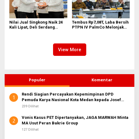
Nilai Jual Singkong Naik 24
Tembus Rp7,08T, Laba Bersih
Kali Lipat, Deli Serdang
PTPN IV PalmCo Melonjak
Perkuat Agroindustri
90,3 Persen pada 2025,
Ditopang Produksi dan
Efisiensi
View More
Populer
Komentar
Rendi Siagian Percayakan Kepemimpinan DPD
1
Pemuda Karya Nasional Kota Medan kepada Josef
Sembiring
239 Dilihat
Vonis Kasus PET Dipertanyakan, JAGA MARWAH Minta
2
MA Usut Peran Bakrie Group
127 Dilihat