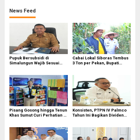
Efisiensi
News Feed
Pupuk Bersubsidi di
Cabai Lokal Siboras Tembus
Simalungun Wajib Sesuai
3 Ton per Pekan, Bupati
HET Nasional, Petani Diminta
Dorong Jadi Komoditas
Masuk e-RDKK
Unggulan
Pisang Gosong hingga Tenun
Konsisten, PTPN IV Palmco
Khas Sumut Curi Perhatian di
Tahun Ini Bagikan Dividen
PRSU 2026
Rp2,83 Triliun