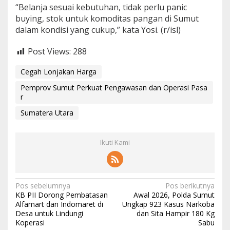
“Belanja sesuai kebutuhan, tidak perlu panic
buying, stok untuk komoditas pangan di Sumut
dalam kondisi yang cukup,” kata Yosi. (r/isl)
Post Views:
288
Cegah Lonjakan Harga
Pemprov Sumut Perkuat Pengawasan dan Operasi Pasa
r
Sumatera Utara
Ikuti Kami
Navigasi
Pos sebelumnya
Pos berikutnya
KB PII Dorong Pembatasan
Awal 2026, Polda Sumut
pos
Alfamart dan Indomaret di
Ungkap 923 Kasus Narkoba
Desa untuk Lindungi
dan Sita Hampir 180 Kg
Koperasi
Sabu