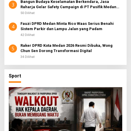
Bangun Budaya Keselamatan Berkendara, Jasa
3
Raharja Gelar Safety Campaign di PT Pasifik Medan
Industri
50 Dilihat
Fauzi DPRD Medan Minta Rico Waas Serius Benahi
4
Sistem Parkir dan Lampu Jalan yang Padam
42 Dilihat
Raker DPRD Kota Medan 2026 Resmi Dibuka, Wong
5
Chun Sen Dorong Transformasi Digital
34 Dilihat
Sport