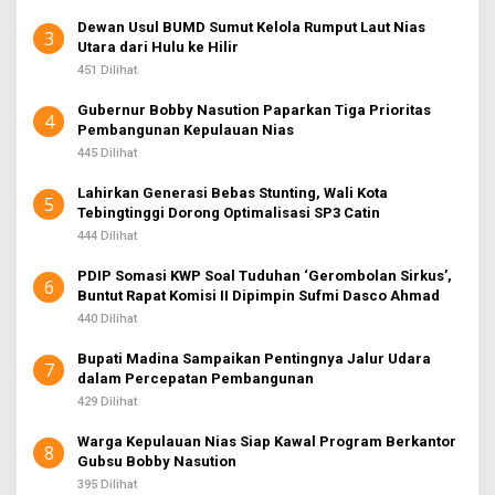
Dewan Usul BUMD Sumut Kelola Rumput Laut Nias
3
Utara dari Hulu ke Hilir
451 Dilihat
Gubernur Bobby Nasution Paparkan Tiga Prioritas
4
Pembangunan Kepulauan Nias
445 Dilihat
Lahirkan Generasi Bebas Stunting, Wali Kota
5
Tebingtinggi Dorong Optimalisasi SP3 Catin
444 Dilihat
PDIP Somasi KWP Soal Tuduhan ‘Gerombolan Sirkus’,
6
Buntut Rapat Komisi II Dipimpin Sufmi Dasco Ahmad
440 Dilihat
Bupati Madina Sampaikan Pentingnya Jalur Udara
7
dalam Percepatan Pembangunan
429 Dilihat
Warga Kepulauan Nias Siap Kawal Program Berkantor
8
Gubsu Bobby Nasution
395 Dilihat