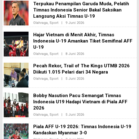
Terpukau Penampilan Garuda Muda, Pelatih
Timnas Indonesia Senior Bakal Saksikan
Langsung Aksi Timnas U-19
Oleh
Olahraga
,
Sport
|
9 Juni 2026
Redaksi2
Hajar Vietnam di Menit Akhir, Timnas
Indonesia U-19 Amankan Tiket Semifinal AFF
U-19
Oleh
Olahraga
,
Sport
|
8 Juni 2026
Redaksi2
Pecah Rekor, Trail of The Kings UTMB 2026
Diikuti 1.015 Pelari dari 34 Negara
Oleh
Olahraga
,
Sport
|
5 Juni 2026
Redaksi2
Bobby Nasution Pacu Semangat Timnas
Indonesia U19 Hadapi Vietnam di Piala AFF
2026
Oleh
Olahraga
,
Sport
|
5 Juni 2026
Redaksi2
Piala AFF U-19 2026: Timnas Indonesia U-19
Kandaskan Myanmar 3-0