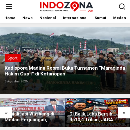
Lewati
ke
konten
Home
News
Nasional
Internasional
Sumut
Medan
Sport
Kadispora Madina Resmi Buka Turnamen “Maraginda
Hakim Cup I” di Kotanopan
5 Agustus 2026
«
»
Sosialisasi Wasbang di
Di Balik Laba Bersih
Medan Perjuangan,
Rp10,4 Triliun, JAGA
Zulkarnaen Janji
MARWAH Desak KPK