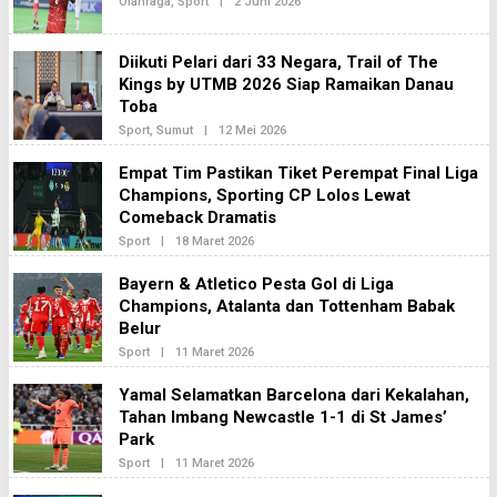
Oleh
Olahraga
,
Sport
|
2 Juni 2026
Redaksi2
Diikuti Pelari dari 33 Negara, Trail of The
Kings by UTMB 2026 Siap Ramaikan Danau
Toba
Oleh
Sport
,
Sumut
|
12 Mei 2026
Redaksi2
Empat Tim Pastikan Tiket Perempat Final Liga
Champions, Sporting CP Lolos Lewat
Comeback Dramatis
Oleh
Sport
|
18 Maret 2026
Redaksi2
Bayern & Atletico Pesta Gol di Liga
Champions, Atalanta dan Tottenham Babak
Belur
Oleh
Sport
|
11 Maret 2026
Redaksi2
Yamal Selamatkan Barcelona dari Kekalahan,
Tahan Imbang Newcastle 1-1 di St James’
Park
Oleh
Sport
|
11 Maret 2026
Redaksi2