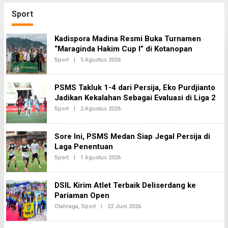
Perjuangkan Ruang
Periksa Dirut Telkomsel
Bermain Anak
Nugroho Terkait Dugaan
Sport
Kasus Notifikasi
Perbankan
Kadispora Madina Resmi Buka Turnamen
“Maraginda Hakim Cup I” di Kotanopan
Oleh
Sport
|
5 Agustus 2026
Redaksi2
PSMS Takluk 1-4 dari Persija, Eko Purdjianto
Jadikan Kekalahan Sebagai Evaluasi di Liga 2
Oleh
Sport
|
2 Agustus 2026
Redaksi2
Sore Ini, PSMS Medan Siap Jegal Persija di
Laga Penentuan
Oleh
Sport
|
1 Agustus 2026
Redaksi2
DSIL Kirim Atlet Terbaik Deliserdang ke
Pariaman Open
Oleh
Olahraga
,
Sport
|
22 Juni 2026
Redaksi2