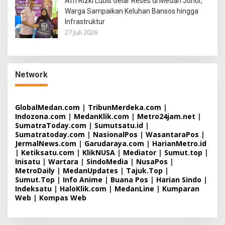
Afri Rizki Lubis Gelar Reses di Medan Johor,
Warga Sampaikan Keluhan Bansos hingga
Infrastruktur
27 Juli 2026
Network
GlobalMedan.com
|
TribunMerdeka.com
|
Indozona.com
|
MedanKlik.com
|
Metro24jam.net
|
SumatraToday.com
|
Sumutsatu.id
|
Sumatratoday.com
|
NasionalPos
|
WasantaraPos
|
JermalNews.com
|
Garudaraya.com
|
HarianMetro.id
|
Ketiksatu.com
|
KlikNUSA
|
Mediator
|
Sumut.top
|
Inisatu
|
Wartara
|
SindoMedia
|
NusaPos
|
MetroDaily
|
MedanUpdates
|
Tajuk.Top
|
Sumut.Top
|
Info Anime
|
Buana Pos
|
Harian Sindo
|
Indeksatu
|
HaloKlik.com
|
MedanLine
|
Kumparan
Web
|
Kompas Web