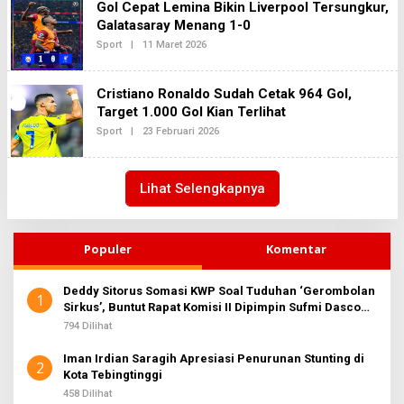
Gol Cepat Lemina Bikin Liverpool Tersungkur,
Galatasaray Menang 1-0
Oleh
Sport
|
11 Maret 2026
Redaksi2
Cristiano Ronaldo Sudah Cetak 964 Gol,
Target 1.000 Gol Kian Terlihat
Oleh
Sport
|
23 Februari 2026
Redaksi2
Lihat Selengkapnya
Populer
Komentar
Deddy Sitorus Somasi KWP Soal Tuduhan ‘Gerombolan
1
Sirkus’, Buntut Rapat Komisi II Dipimpin Sufmi Dasco
Ahmad
794 Dilihat
Iman Irdian Saragih Apresiasi Penurunan Stunting di
2
Kota Tebingtinggi
458 Dilihat