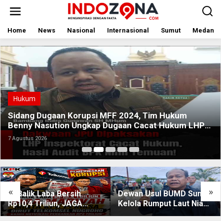
Lewati
ke
konten
Home
News
Nasional
Internasional
Sumut
Medan
Hukum
Sidang Dugaan Korupsi MFF 2024, Tim Hukum
Benny Nasution Ungkap Dugaan Cacat Hukum LHP
Inspektorat
7 Agustus 2026
«
»
Di Balik Laba Bersih
Dewan Usul BUMD Sumut
Rp10,4 Triliun, JAGA
Kelola Rumput Laut Nias
MARWAH Desak KPK
Utara dari Hulu ke Hilir