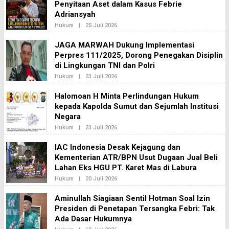
Penyitaan Aset dalam Kasus Febrie
Adriansyah
Oleh
Hukum
|
25 Juli 2026
Redaksi2
JAGA MARWAH Dukung Implementasi
Perpres 111/2025, Dorong Penegakan Disiplin
di Lingkungan TNI dan Polri
Oleh
Hukum
|
23 Juli 2026
Redaksi2
Halomoan H Minta Perlindungan Hukum
kepada Kapolda Sumut dan Sejumlah Institusi
Negara
Oleh
Hukum
|
23 Juli 2026
Redaksi2
IAC Indonesia Desak Kejagung dan
Kementerian ATR/BPN Usut Dugaan Jual Beli
Lahan Eks HGU PT. Karet Mas di Labura
Oleh
Hukum
|
20 Juli 2026
Redaksi2
Aminullah Siagiaan Sentil Hotman Soal Izin
Presiden di Penetapan Tersangka Febri: Tak
Ada Dasar Hukumnya