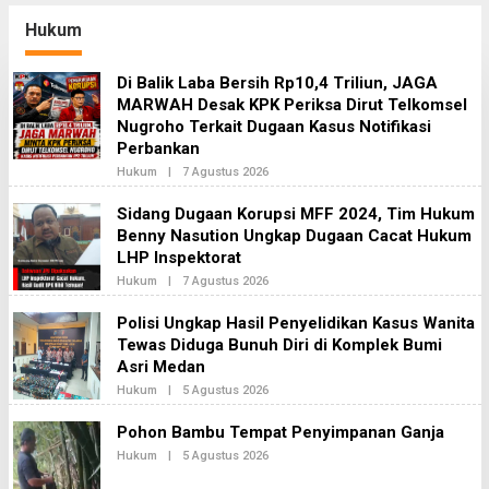
Periksa Dirut Telkomsel
Nugroho Terkait Dugaan
Hukum
Kasus Notifikasi
Perbankan
Di Balik Laba Bersih Rp10,4 Triliun, JAGA
MARWAH Desak KPK Periksa Dirut Telkomsel
Nugroho Terkait Dugaan Kasus Notifikasi
Perbankan
Oleh
Hukum
|
7 Agustus 2026
Redaksi2
Sidang Dugaan Korupsi MFF 2024, Tim Hukum
Benny Nasution Ungkap Dugaan Cacat Hukum
LHP Inspektorat
Oleh
Hukum
|
7 Agustus 2026
Redaksi2
Polisi Ungkap Hasil Penyelidikan Kasus Wanita
Tewas Diduga Bunuh Diri di Komplek Bumi
Asri Medan
Oleh
Hukum
|
5 Agustus 2026
Redaksi2
Pohon Bambu Tempat Penyimpanan Ganja
Oleh
Hukum
|
5 Agustus 2026
Redaksi2