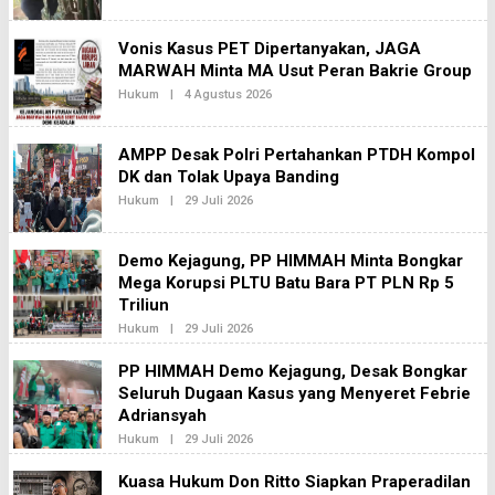
Vonis Kasus PET Dipertanyakan, JAGA
MARWAH Minta MA Usut Peran Bakrie Group
Oleh
Hukum
|
4 Agustus 2026
Redaksi2
AMPP Desak Polri Pertahankan PTDH Kompol
DK dan Tolak Upaya Banding
Oleh
Hukum
|
29 Juli 2026
Redaksi2
Demo Kejagung, PP HIMMAH Minta Bongkar
Mega Korupsi PLTU Batu Bara PT PLN Rp 5
Triliun
Oleh
Hukum
|
29 Juli 2026
Redaksi2
PP HIMMAH Demo Kejagung, Desak Bongkar
Seluruh Dugaan Kasus yang Menyeret Febrie
Adriansyah
Oleh
Hukum
|
29 Juli 2026
Redaksi2
Kuasa Hukum Don Ritto Siapkan Praperadilan