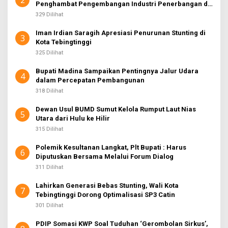
2
Penghambat Pengembangan Industri Penerbangan di
Sumut
329 Dilihat
Iman Irdian Saragih Apresiasi Penurunan Stunting di
3
Kota Tebingtinggi
325 Dilihat
Bupati Madina Sampaikan Pentingnya Jalur Udara
4
dalam Percepatan Pembangunan
318 Dilihat
Dewan Usul BUMD Sumut Kelola Rumput Laut Nias
5
Utara dari Hulu ke Hilir
315 Dilihat
Polemik Kesultanan Langkat, Plt Bupati : Harus
6
Diputuskan Bersama Melalui Forum Dialog
311 Dilihat
Lahirkan Generasi Bebas Stunting, Wali Kota
7
Tebingtinggi Dorong Optimalisasi SP3 Catin
301 Dilihat
PDIP Somasi KWP Soal Tuduhan ‘Gerombolan Sirkus’,