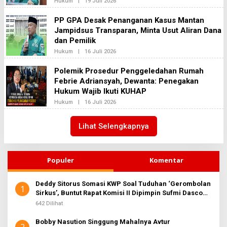
Oleh
Hukum
|
19 Juli 2026
Redaksi2
PP GPA Desak Penanganan Kasus Mantan
Jampidsus Transparan, Minta Usut Aliran Dana
dan Pemilik
Oleh
Hukum
|
16 Juli 2026
Redaksi2
Polemik Prosedur Penggeledahan Rumah
Febrie Adriansyah, Dewanta: Penegakan
Hukum Wajib Ikuti KUHAP
Oleh
Hukum
|
16 Juli 2026
Redaksi2
Lihat Selengkapnya
Populer
Komentar
Deddy Sitorus Somasi KWP Soal Tuduhan ‘Gerombolan
1
Sirkus’, Buntut Rapat Komisi II Dipimpin Sufmi Dasco
Ahmad
642 Dilihat
Bobby Nasution Singgung Mahalnya Avtur