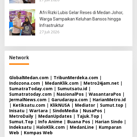
Afri Rizki Lubis Gelar Reses di Medan Johor,
Warga Sampaikan Keluhan Bansos hingga
Infrastruktur
27 Juli 2026
Network
GlobalMedan.com
|
TribunMerdeka.com
|
Indozona.com
|
MedanKlik.com
|
Metro24jam.net
|
SumatraToday.com
|
Sumutsatu.id
|
Sumatratoday.com
|
NasionalPos
|
WasantaraPos
|
JermalNews.com
|
Garudaraya.com
|
HarianMetro.id
|
Ketiksatu.com
|
KlikNUSA
|
Mediator
|
Sumut.top
|
Inisatu
|
Wartara
|
SindoMedia
|
NusaPos
|
MetroDaily
|
MedanUpdates
|
Tajuk.Top
|
Sumut.Top
|
Info Anime
|
Buana Pos
|
Harian Sindo
|
Indeksatu
|
HaloKlik.com
|
MedanLine
|
Kumparan
Web
|
Kompas Web