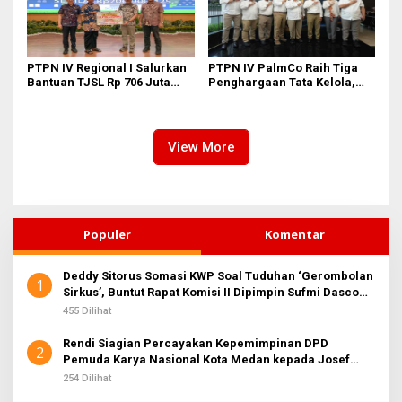
PTPN IV Regional I Salurkan
PTPN IV PalmCo Raih Tiga
Bantuan TJSL Rp 706 Juta
Penghargaan Tata Kelola,
untuk Pembangunan Sosial
Perkuat Kinerja Operasional
Berkelanjutan
dan Efisiensi
View More
Populer
Komentar
Deddy Sitorus Somasi KWP Soal Tuduhan ‘Gerombolan
1
Sirkus’, Buntut Rapat Komisi II Dipimpin Sufmi Dasco
Ahmad
455 Dilihat
Rendi Siagian Percayakan Kepemimpinan DPD
2
Pemuda Karya Nasional Kota Medan kepada Josef
Sembiring
254 Dilihat