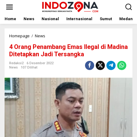
Lewati
ke
konten
Home
News
Nasional
Internasional
Sumut
Medan
4
Homepage
/
News
Orang
4 Orang Penambang Emas Ilegal di Madina
Penambang
Emas
Ditetapkan Jadi Tersangka
Ilegal
di
Redaksi2
6 Desember 2022
News
107 Dilihat
Madina
Ditetapkan
Jadi
Tersangka