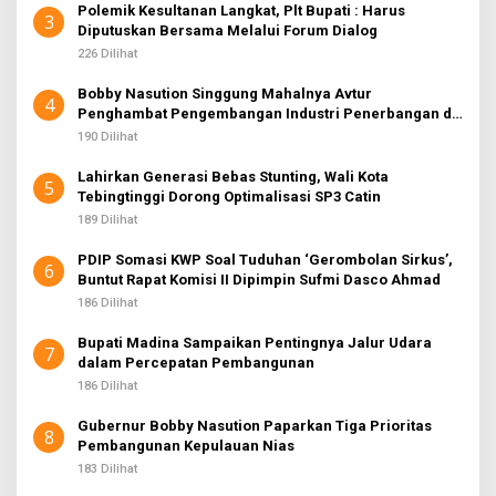
Polemik Kesultanan Langkat, Plt Bupati : Harus
3
Diputuskan Bersama Melalui Forum Dialog
226 Dilihat
Bobby Nasution Singgung Mahalnya Avtur
4
Penghambat Pengembangan Industri Penerbangan di
Sumut
190 Dilihat
Lahirkan Generasi Bebas Stunting, Wali Kota
5
Tebingtinggi Dorong Optimalisasi SP3 Catin
189 Dilihat
PDIP Somasi KWP Soal Tuduhan ‘Gerombolan Sirkus’,
6
Buntut Rapat Komisi II Dipimpin Sufmi Dasco Ahmad
186 Dilihat
Bupati Madina Sampaikan Pentingnya Jalur Udara
7
dalam Percepatan Pembangunan
186 Dilihat
Gubernur Bobby Nasution Paparkan Tiga Prioritas
8
Pembangunan Kepulauan Nias
183 Dilihat