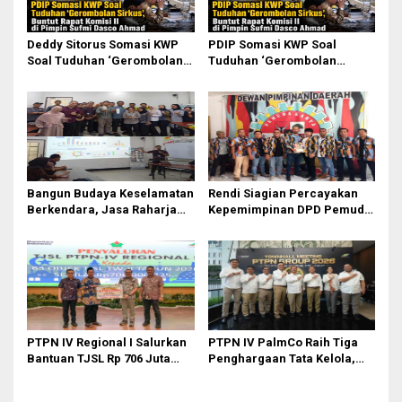
Deddy Sitorus Somasi KWP
PDIP Somasi KWP Soal
Soal Tuduhan ‘Gerombolan
Tuduhan ‘Gerombolan
Sirkus’, Buntut Rapat Komisi
Sirkus’, Buntut Rapat Komisi
II Dipimpin Sufmi Dasco
II Dipimpin Sufmi Dasco
Ahmad
Ahmad
Bangun Budaya Keselamatan
Rendi Siagian Percayakan
Berkendara, Jasa Raharja
Kepemimpinan DPD Pemuda
Gelar Safety Campaign di PT
Karya Nasional Kota Medan
Pasifik Medan Industri
kepada Josef Sembiring
PTPN IV Regional I Salurkan
PTPN IV PalmCo Raih Tiga
Bantuan TJSL Rp 706 Juta
Penghargaan Tata Kelola,
untuk Pembangunan Sosial
Perkuat Kinerja Operasional
Berkelanjutan
dan Efisiensi