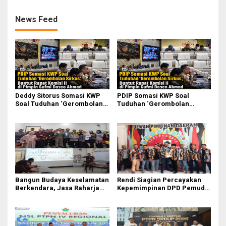
News Feed
Deddy Sitorus Somasi KWP
PDIP Somasi KWP Soal
Soal Tuduhan ‘Gerombolan
Tuduhan ‘Gerombolan
Sirkus’, Buntut Rapat Komisi
Sirkus’, Buntut Rapat Komisi
II Dipimpin Sufmi Dasco
II Dipimpin Sufmi Dasco
Ahmad
Ahmad
Bangun Budaya Keselamatan
Rendi Siagian Percayakan
Berkendara, Jasa Raharja
Kepemimpinan DPD Pemuda
Gelar Safety Campaign di PT
Karya Nasional Kota Medan
Pasifik Medan Industri
kepada Josef Sembiring