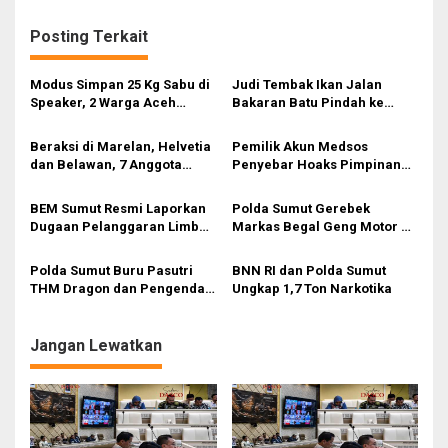
Posting Terkait
Modus Simpan 25 Kg Sabu di
Judi Tembak Ikan Jalan
Speaker, 2 Warga Aceh
Bakaran Batu Pindah ke
Ditangkap Polda Sumut
Jalan T Fachrudin
Beraksi di Marelan, Helvetia
Pemilik Akun Medsos
dan Belawan, 7 Anggota
Penyebar Hoaks Pimpinan
Begal Ditangkap Polisi
DPRD Sumut Dipolisikan
BEM Sumut Resmi Laporkan
Polda Sumut Gerebek
Dugaan Pelanggaran Limbah
Markas Begal Geng Motor di
B3 Klinik Romauli ZR ke
Marelan, 8 Pelaku Ditangkap
Polda Sumut
dan 3 Ditembak
Polda Sumut Buru Pasutri
BNN RI dan Polda Sumut
THM Dragon dan Pengendali
Ungkap 1,7 Ton Narkotika
Sabu
Jangan Lewatkan