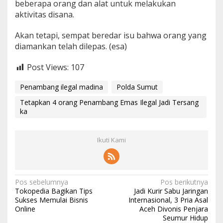
beberapa orang dan alat untuk melakukan
aktivitas disana.
Akan tetapi, sempat beredar isu bahwa orang yang
diamankan telah dilepas. (esa)
Post Views:
107
Penambang ilegal madina
Polda Sumut
Tetapkan 4 orang Penambang Emas Ilegal Jadi Tersang
ka
Ikuti Kami
Navigasi
Pos sebelumnya
Pos berikutnya
Tokopedia Bagikan Tips
Jadi Kurir Sabu Jaringan
pos
Sukses Memulai Bisnis
Internasional, 3 Pria Asal
Online
Aceh Divonis Penjara
Seumur Hidup