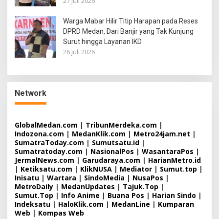
27 Juli 2026
Warga Mabar Hilir Titip Harapan pada Reses
DPRD Medan, Dari Banjir yang Tak Kunjung
Surut hingga Layanan IKD
26 Juli 2026
Network
GlobalMedan.com
|
TribunMerdeka.com
|
Indozona.com
|
MedanKlik.com
|
Metro24jam.net
|
SumatraToday.com
|
Sumutsatu.id
|
Sumatratoday.com
|
NasionalPos
|
WasantaraPos
|
JermalNews.com
|
Garudaraya.com
|
HarianMetro.id
|
Ketiksatu.com
|
KlikNUSA
|
Mediator
|
Sumut.top
|
Inisatu
|
Wartara
|
SindoMedia
|
NusaPos
|
MetroDaily
|
MedanUpdates
|
Tajuk.Top
|
Sumut.Top
|
Info Anime
|
Buana Pos
|
Harian Sindo
|
Indeksatu
|
HaloKlik.com
|
MedanLine
|
Kumparan
Web
|
Kompas Web