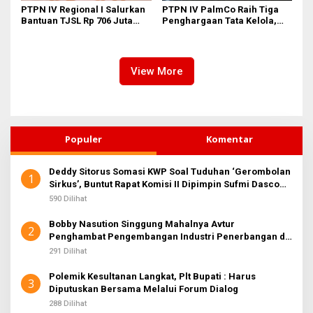
PTPN IV Regional I Salurkan
PTPN IV PalmCo Raih Tiga
Bantuan TJSL Rp 706 Juta
Penghargaan Tata Kelola,
untuk Pembangunan Sosial
Perkuat Kinerja Operasional
Berkelanjutan
dan Efisiensi
View More
Populer
Komentar
Deddy Sitorus Somasi KWP Soal Tuduhan ‘Gerombolan
1
Sirkus’, Buntut Rapat Komisi II Dipimpin Sufmi Dasco
Ahmad
590 Dilihat
Bobby Nasution Singgung Mahalnya Avtur
2
Penghambat Pengembangan Industri Penerbangan di
Sumut
291 Dilihat
Polemik Kesultanan Langkat, Plt Bupati : Harus
3
Diputuskan Bersama Melalui Forum Dialog
288 Dilihat