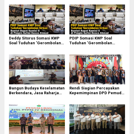
Deddy Sitorus Somasi KWP
PDIP Somasi KWP Soal
Soal Tuduhan ‘Gerombolan
Tuduhan ‘Gerombolan
Sirkus’, Buntut Rapat Komisi
Sirkus’, Buntut Rapat Komisi
II Dipimpin Sufmi Dasco
II Dipimpin Sufmi Dasco
Ahmad
Ahmad
Bangun Budaya Keselamatan
Rendi Siagian Percayakan
Berkendara, Jasa Raharja
Kepemimpinan DPD Pemuda
Gelar Safety Campaign di PT
Karya Nasional Kota Medan
Pasifik Medan Industri
kepada Josef Sembiring