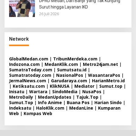
DPRD Medan, Dari Banjir yang Tak Kunjung
Surut hingga Layanan IKD
26 Juli 2026
Network
GlobalMedan.com
|
TribunMerdeka.com
|
Indozona.com
|
MedanKlik.com
|
Metro24jam.net
|
SumatraToday.com
|
Sumutsatu.id
|
Sumatratoday.com
|
NasionalPos
|
WasantaraPos
|
JermalNews.com
|
Garudaraya.com
|
HarianMetro.id
|
Ketiksatu.com
|
KlikNUSA
|
Mediator
|
Sumut.top
|
Inisatu
|
Wartara
|
SindoMedia
|
NusaPos
|
MetroDaily
|
MedanUpdates
|
Tajuk.Top
|
Sumut.Top
|
Info Anime
|
Buana Pos
|
Harian Sindo
|
Indeksatu
|
HaloKlik.com
|
MedanLine
|
Kumparan
Web
|
Kompas Web