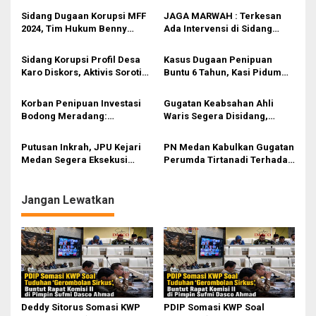
Sidang Dugaan Korupsi MFF
JAGA MARWAH : Terkesan
2024, Tim Hukum Benny
Ada Intervensi di Sidang
Nasution Ungkap Dugaan
Korupsi Proyek Video Profil
Cacat Hukum LHP
Desa Karo
Sidang Korupsi Profil Desa
Kasus Dugaan Penipuan
Inspektorat
Karo Diskors, Aktivis Soroti
Buntu 6 Tahun, Kasi Pidum
Dugaan Intervensi Hukum di
PN Medan : Penyidik Bolak-
PN Medan
balik Kirim Berkas Lama
Korban Penipuan Investasi
Gugatan Keabsahan Ahli
Bodong Meradang:
Waris Segera Disidang,
Praperadilan Menang, Tapi
Warga Jalan Gandhi Minta
Keadilan Masih Jauh
Eksekusi ke-4 Dibatalkan
Putusan Inkrah, JPU Kejari
PN Medan Kabulkan Gugatan
Medan Segera Eksekusi
Perumda Tirtanadi Terhadap
Terdakwa Frida Mona
Asuransi Jiwa Bumi Putera
Simarmata
Bersama 1912
Jangan Lewatkan
Deddy Sitorus Somasi KWP
PDIP Somasi KWP Soal