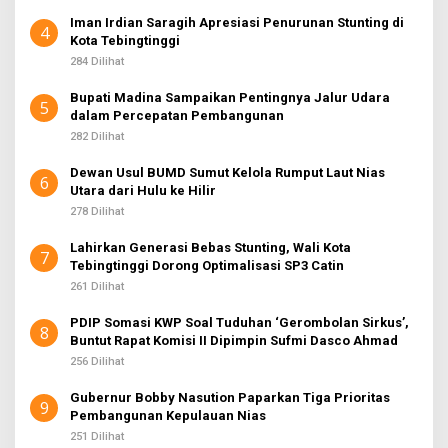
Iman Irdian Saragih Apresiasi Penurunan Stunting di
4
Kota Tebingtinggi
284 Dilihat
Bupati Madina Sampaikan Pentingnya Jalur Udara
5
dalam Percepatan Pembangunan
282 Dilihat
Dewan Usul BUMD Sumut Kelola Rumput Laut Nias
6
Utara dari Hulu ke Hilir
278 Dilihat
Lahirkan Generasi Bebas Stunting, Wali Kota
7
Tebingtinggi Dorong Optimalisasi SP3 Catin
261 Dilihat
PDIP Somasi KWP Soal Tuduhan ‘Gerombolan Sirkus’,
8
Buntut Rapat Komisi II Dipimpin Sufmi Dasco Ahmad
256 Dilihat
Gubernur Bobby Nasution Paparkan Tiga Prioritas
9
Pembangunan Kepulauan Nias
251 Dilihat