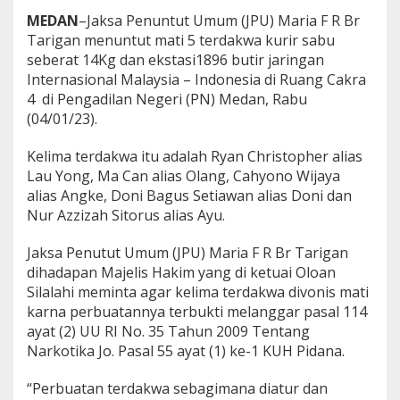
MEDAN
–
Jaksa Penuntut Umum (JPU) Maria F R Br
Tarigan menuntut mati 5 terdakwa kurir sabu
seberat 14Kg dan ekstasi1896 butir jaringan
Internasional Malaysia – Indonesia
di Ruang Cakra
4 di Pengadilan Negeri (PN) Medan, Rabu
(04/01/23).
Kelima terdakwa itu adalah Ryan Christopher alias
Lau Yong, Ma Can alias Olang, Cahyono Wijaya
alias Angke, Doni Bagus Setiawan alias Doni dan
Nur Azzizah Sitorus alias Ayu.
Jaksa Penutut Umum (JPU) Maria F R Br Tarigan
dihadapan Majelis Hakim yang di ketuai Oloan
Silalahi meminta agar kelima terdakwa divonis mati
karna perbuatannya terbukti melanggar pasal 114
ayat (2) UU RI No. 35 Tahun 2009 Tentang
Narkotika Jo. Pasal 55 ayat (1) ke-1 KUH Pidana.
“Perbuatan terdakwa sebagimana diatur dan