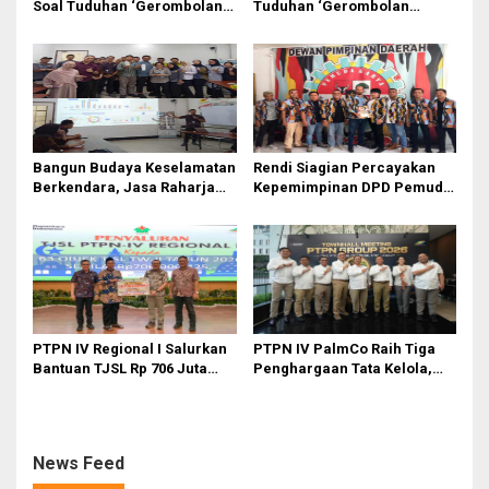
Soal Tuduhan ‘Gerombolan
Tuduhan ‘Gerombolan
Sirkus’, Buntut Rapat Komisi
Sirkus’, Buntut Rapat Komisi
II Dipimpin Sufmi Dasco
II Dipimpin Sufmi Dasco
Ahmad
Ahmad
Bangun Budaya Keselamatan
Rendi Siagian Percayakan
Berkendara, Jasa Raharja
Kepemimpinan DPD Pemuda
Gelar Safety Campaign di PT
Karya Nasional Kota Medan
Pasifik Medan Industri
kepada Josef Sembiring
PTPN IV Regional I Salurkan
PTPN IV PalmCo Raih Tiga
Bantuan TJSL Rp 706 Juta
Penghargaan Tata Kelola,
untuk Pembangunan Sosial
Perkuat Kinerja Operasional
Berkelanjutan
dan Efisiensi
News Feed