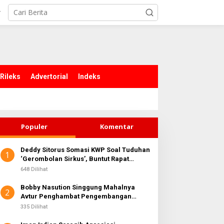
r
Rileks
Advertorial
Indeks
Populer
Komentar
Deddy Sitorus Somasi KWP Soal Tuduhan
1
‘Gerombolan Sirkus’, Buntut Rapat
Komisi II Dipimpin Sufmi Dasco Ahmad
648 Dilihat
Bobby Nasution Singgung Mahalnya
2
Avtur Penghambat Pengembangan
Industri Penerbangan di Sumut
335 Dilihat