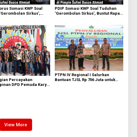
torus Somasi KWP Soal
PDIP Somasi KWP Soal Tuduhan
‘Gerombolan Sirkus’,
‘Gerombolan Sirkus’, Buntut Rapat
pat Komisi II Dipimpin
Komisi II Dipimpin Sufmi Dasco
sco Ahmad
Ahmad
PTPN IV Regional I Salurkan
Bantuan TJSL Rp 706 Juta untuk
agian Percayakan
Pembangunan Sosial
pinan DPD Pemuda Karya
Berkelanjutan
 Kota Medan kepada Josef
g
View More