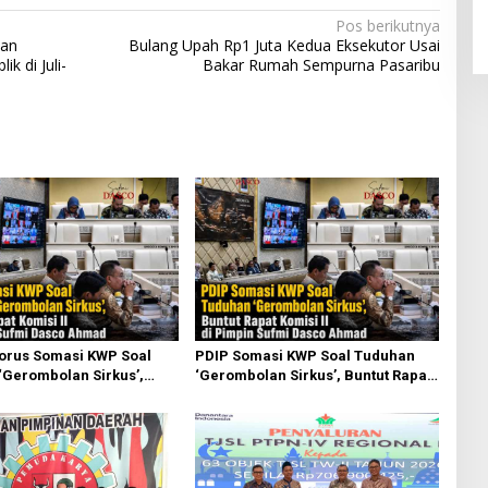
Pos berikutnya
san
Bulang Upah Rp1 Juta Kedua Eksekutor Usai
k di Juli-
Bakar Rumah Sempurna Pasaribu
torus Somasi KWP Soal
PDIP Somasi KWP Soal Tuduhan
‘Gerombolan Sirkus’,
‘Gerombolan Sirkus’, Buntut Rapat
pat Komisi II Dipimpin
Komisi II Dipimpin Sufmi Dasco
sco Ahmad
Ahmad