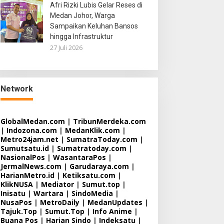
Afri Rizki Lubis Gelar Reses di
Medan Johor, Warga
Sampaikan Keluhan Bansos
hingga Infrastruktur
27 Juli 2026
Network
GlobalMedan.com
|
TribunMerdeka.com
|
Indozona.com
|
MedanKlik.com
|
Metro24jam.net
|
SumatraToday.com
|
Sumutsatu.id
|
Sumatratoday.com
|
NasionalPos
|
WasantaraPos
|
JermalNews.com
|
Garudaraya.com
|
HarianMetro.id
|
Ketiksatu.com
|
KlikNUSA
|
Mediator
|
Sumut.top
|
Inisatu
|
Wartara
|
SindoMedia
|
NusaPos
|
MetroDaily
|
MedanUpdates
|
Tajuk.Top
|
Sumut.Top
|
Info Anime
|
Buana Pos
|
Harian Sindo
|
Indeksatu
|