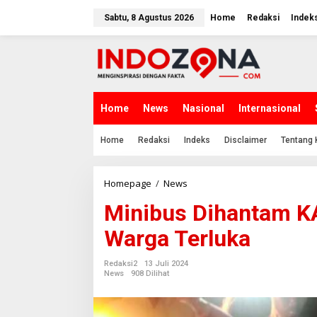
Lewati
ke
Sabtu, 8 Agustus 2026
Home
Redaksi
Indek
konten
Home
News
Nasional
Internasional
Home
Redaksi
Indeks
Disclaimer
Tentang 
Minibus
Homepage
/
News
Dihantam
Minibus Dihantam K
KA,
2
Warga Terluka
Penumpang
Tewas,
3
Redaksi2
13 Juli 2024
Warga
News
908 Dilihat
Terluka