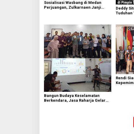
Sosialisasi Wasbang di Medan
Perjuangan, Zulkarnaen Janji
Deddy Si
Perjuangkan Ruang Bermain Anak
Tuduhan 
Buntut Ra
Sufmi Da
Rendi Si
Kepemim
Nasional
Sembirin
Bangun Budaya Keselamatan
Berkendara, Jasa Raharja Gelar
Safety Campaign di PT Pasifik
Medan Industri