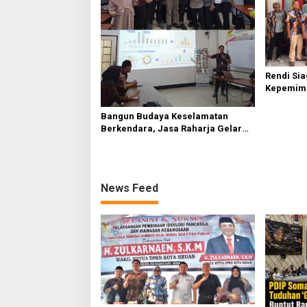
Rendi Si
Kepemim
Nasional
Sembirin
Bangun Budaya Keselamatan
Berkendara, Jasa Raharja Gelar
Safety Campaign di PT Pasifik
Medan Industri
News Feed