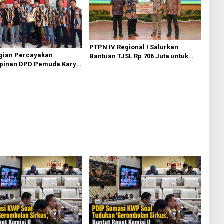
PTPN IV Regional I Salurkan
agian Percayakan
Bantuan TJSL Rp 706 Juta untuk
pinan DPD Pemuda Karya
Pembangunan Sosial
 Kota Medan kepada Josef
Berkelanjutan
g