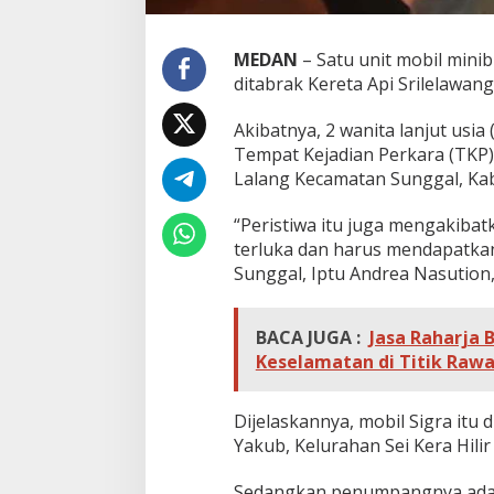
MEDAN
– Satu unit mobil mini
ditabrak Kereta Api Srilelawan
Akibatnya, 2 wanita lanjut usi
Tempat Kejadian Perkara (TKP) 
Lalang Kecamatan Sunggal, Ka
“Peristiwa itu juga mengakibat
terluka dan harus mendapatkan
Sunggal, Iptu Andrea Nasution,
BACA JUGA :
Jasa Raharja
Keselamatan di Titik Raw
Dijelaskannya, mobil Sigra itu 
Yakub, Kelurahan Sei Kera Hili
Sedangkan penumpangnya adalah,