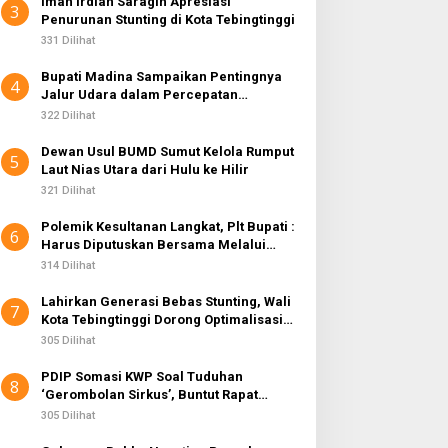
Iman Irdian Saragih Apresiasi
3
Penurunan Stunting di Kota Tebingtinggi
331 Dilihat
Bupati Madina Sampaikan Pentingnya
4
Jalur Udara dalam Percepatan
Pembangunan
322 Dilihat
Dewan Usul BUMD Sumut Kelola Rumput
5
Laut Nias Utara dari Hulu ke Hilir
321 Dilihat
Polemik Kesultanan Langkat, Plt Bupati :
6
Harus Diputuskan Bersama Melalui
Forum Dialog
314 Dilihat
Lahirkan Generasi Bebas Stunting, Wali
7
Kota Tebingtinggi Dorong Optimalisasi
SP3 Catin
305 Dilihat
PDIP Somasi KWP Soal Tuduhan
8
‘Gerombolan Sirkus’, Buntut Rapat
Komisi II Dipimpin Sufmi Dasco Ahmad
305 Dilihat