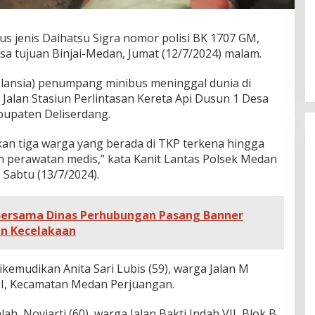
bus jenis Daihatsu Sigra nomor polisi BK 1707 GM,
gsa tujuan Binjai-Medan, Jumat (12/7/2024) malam.
a (lansia) penumpang minibus meninggal dunia di
Jalan Stasiun Perlintasan Kereta Api Dusun 1 Desa
bupaten Deliserdang.
kan tiga warga yang berada di TKP terkena hingga
 perawatan medis,” kata Kanit Lantas Polsek Medan
 Sabtu (13/7/2024).
 Bersama Dinas Perhubungan Pasang Banner
an Kecelakaan
dikemudikan Anita Sari Lubis (59), warga Jalan M
r I, Kecamatan Medan Perjuangan.
 Noviarti (60), warga Jalan Bakti Indah VII, Blok B,