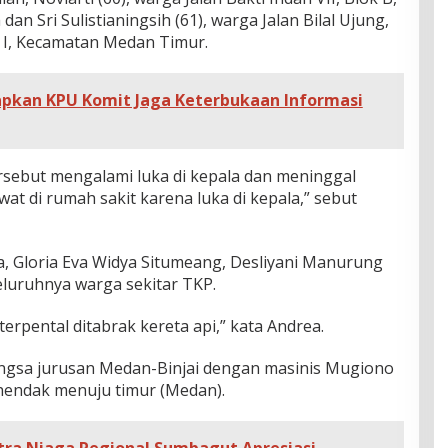
an Sri Sulistianingsih (61), warga Jalan Bilal Ujung,
 I, Kecamatan Medan Timur.
apkan KPU Komit Jaga Keterbukaan Informasi
sebut mengalami luka di kepala dan meninggal
at di rumah sakit karena luka di kepala,” sebut
a, Gloria Eva Widya Situmeang, Desliyani Manurung
eluruhnya warga sekitar TKP.
erpental ditabrak kereta api,” kata Andrea.
wangsa jurusan Medan-Binjai dengan masinis Mugiono
) hendak menuju timur (Medan).