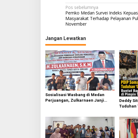
Navigasi
Pos sebelumnya
Pemko Medan Survei Indeks Kepua
pos
Masyarakat Terhadap Pelayanan Publi
November
Jangan Lewatkan
Sosialisasi Wasbang di Medan
Perjuangan, Zulkarnaen Janji
Deddy Si
Perjuangkan Ruang Bermain Anak
Tuduhan 
Buntut Ra
Sufmi Da