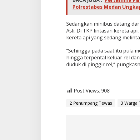
BACA JUGA :
Pertamina Pa
Polrestabes Medan Ungka
Sedangkan minibus datang dari 
Asli. Di TKP lintasan kereta a
kereta api yang sedang melinta
“Sehingga pada saat itu pula m
hingga terpental keluar rel d
duduk di pinggir rel,” pungkasn
Post Views:
908
2 Penumpang Tewas
3 Warga 