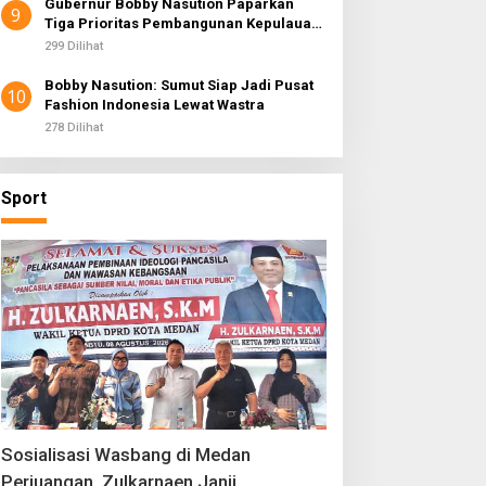
Gubernur Bobby Nasution Paparkan
9
Tiga Prioritas Pembangunan Kepulauan
Nias
299 Dilihat
Bobby Nasution: Sumut Siap Jadi Pusat
10
Fashion Indonesia Lewat Wastra
278 Dilihat
Sport
Sosialisasi Wasbang di Medan
Perjuangan, Zulkarnaen Janji