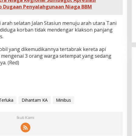
tra Niaga Regional Sumbagut Apresiasi
p Dugaan Penyalahgunaan Niaga BBM
arah selatan Jalan Stasiun menuju arah utara Tani
pi, diduga korban tidak mendengar klakson panjang
s.
obil yang dikemudikannya tertabrak kereta api
an mengenai 3 orang warga setempat yang sedang
ya. (Red)
Terluka
Dihantam KA
Minibus
Ikuti Kami