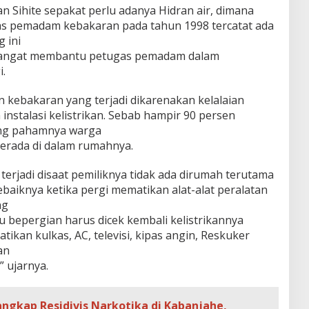
n Sihite sepakat perlu adanya Hidran air, dimana
as pemadam kebakaran pada tahun 1998 tercatat ada
 ini
ini sangat membantu petugas pemadam dalam
.
kebakaran yang terjadi dikarenakan kelalaian
nstalasi kelistrikan. Sebab hampir 90 persen
ang pahamnya warga
 berada di dalam rumahnya.
erjadi disaat pemiliknya tidak ada dirumah terutama
sebaiknya ketika pergi mematikan alat-alat peralatan
ng
lau bepergian harus dicek kembali kelistrikannya
kan kulkas, AC, televisi, kipas angin, Reskuker
an
” ujarnya.
angkap Residivis Narkotika di Kabanjahe,