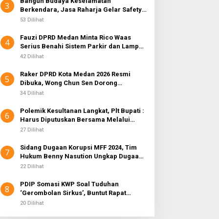
Bangun Budaya Keselamatan
3
Berkendara, Jasa Raharja Gelar Safety
Campaign di PT Pasifik Medan Industri
53 Dilihat
Fauzi DPRD Medan Minta Rico Waas
4
Serius Benahi Sistem Parkir dan Lampu
Jalan yang Padam
42 Dilihat
Raker DPRD Kota Medan 2026 Resmi
5
Dibuka, Wong Chun Sen Dorong
Transformasi Digital
34 Dilihat
Polemik Kesultanan Langkat, Plt Bupati :
6
Harus Diputuskan Bersama Melalui
Forum Dialog
27 Dilihat
Sidang Dugaan Korupsi MFF 2024, Tim
7
Hukum Benny Nasution Ungkap Dugaan
Cacat Hukum LHP Inspektorat
22 Dilihat
PDIP Somasi KWP Soal Tuduhan
8
‘Gerombolan Sirkus’, Buntut Rapat
Komisi II Dipimpin Sufmi Dasco Ahmad
20 Dilihat