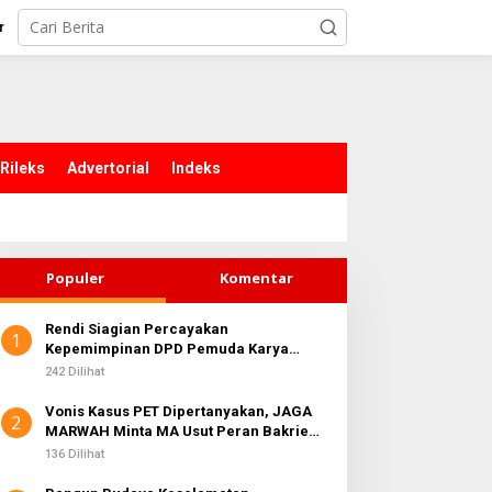
r
Rileks
Advertorial
Indeks
Populer
Komentar
Rendi Siagian Percayakan
1
Kepemimpinan DPD Pemuda Karya
Nasional Kota Medan kepada Josef
242 Dilihat
Sembiring
Vonis Kasus PET Dipertanyakan, JAGA
2
MARWAH Minta MA Usut Peran Bakrie
Group
136 Dilihat