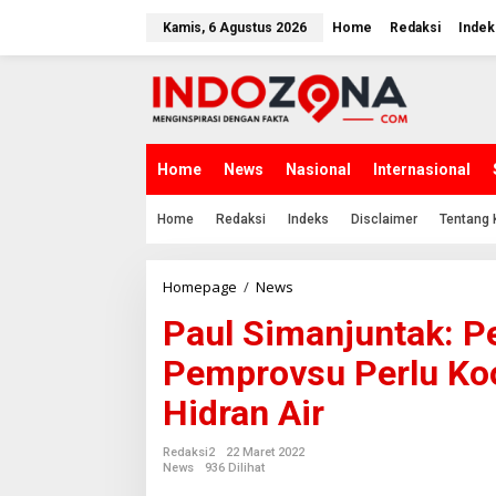
Lewati
ke
Kamis, 6 Agustus 2026
Home
Redaksi
Indek
konten
Home
News
Nasional
Internasional
Home
Redaksi
Indeks
Disclaimer
Tentang 
Paul
Homepage
/
News
Simanjuntak:
Paul Simanjuntak: 
Pemko
Medan
Pemprovsu Perlu Koo
dan
Pemprovsu
Hidran Air
Perlu
Koordinasi
Terkait
Redaksi2
22 Maret 2022
Pengadaan
News
936 Dilihat
Hidran