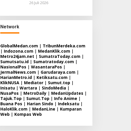
26 Juli 2026
Network
GlobalMedan.com
|
TribunMerdeka.com
|
Indozona.com
|
MedanKlik.com
|
Metro24jam.net
|
SumatraToday.com
|
Sumutsatu.id
|
Sumatratoday.com
|
NasionalPos
|
WasantaraPos
|
JermalNews.com
|
Garudaraya.com
|
HarianMetro.id
|
Ketiksatu.com
|
KlikNUSA
|
Mediator
|
Sumut.top
|
Inisatu
|
Wartara
|
SindoMedia
|
NusaPos
|
MetroDaily
|
MedanUpdates
|
Tajuk.Top
|
Sumut.Top
|
Info Anime
|
Buana Pos
|
Harian Sindo
|
Indeksatu
|
HaloKlik.com
|
MedanLine
|
Kumparan
Web
|
Kompas Web