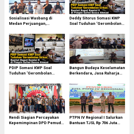
Sosialisasi Wasbang di
Deddy Sitorus Somasi KWP
Medan Perjuangan,
Soal Tuduhan ‘Gerombolan
Zulkarnaen Janji
Sirkus’, Buntut Rapat Komisi
Perjuangkan Ruang Bermain
II Dipimpin Sufmi Dasco
Anak
Ahmad
PDIP Somasi KWP Soal
Bangun Budaya Keselamatan
Tuduhan ‘Gerombolan
Berkendara, Jasa Raharja
Sirkus’, Buntut Rapat Komisi
Gelar Safety Campaign di PT
II Dipimpin Sufmi Dasco
Pasifik Medan Industri
Ahmad
Rendi Siagian Percayakan
PTPN IV Regional I Salurkan
Kepemimpinan DPD Pemuda
Bantuan TJSL Rp 706 Juta
Karya Nasional Kota Medan
untuk Pembangunan Sosial
kepada Josef Sembiring
Berkelanjutan