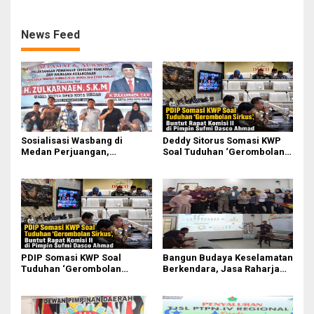
News Feed
Sosialisasi Wasbang di
Deddy Sitorus Somasi KWP
Medan Perjuangan,
Soal Tuduhan ‘Gerombolan
Zulkarnaen Janji
Sirkus’, Buntut Rapat Komisi
Perjuangkan Ruang Bermain
II Dipimpin Sufmi Dasco
Anak
Ahmad
PDIP Somasi KWP Soal
Bangun Budaya Keselamatan
Tuduhan ‘Gerombolan
Berkendara, Jasa Raharja
Sirkus’, Buntut Rapat Komisi
Gelar Safety Campaign di PT
II Dipimpin Sufmi Dasco
Pasifik Medan Industri
Ahmad