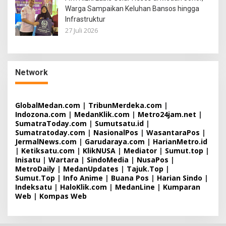
Warga Sampaikan Keluhan Bansos hingga
Infrastruktur
27 Juli 2026
Network
GlobalMedan.com
|
TribunMerdeka.com
|
Indozona.com
|
MedanKlik.com
|
Metro24jam.net
|
SumatraToday.com
|
Sumutsatu.id
|
Sumatratoday.com
|
NasionalPos
|
WasantaraPos
|
JermalNews.com
|
Garudaraya.com
|
HarianMetro.id
|
Ketiksatu.com
|
KlikNUSA
|
Mediator
|
Sumut.top
|
Inisatu
|
Wartara
|
SindoMedia
|
NusaPos
|
MetroDaily
|
MedanUpdates
|
Tajuk.Top
|
Sumut.Top
|
Info Anime
|
Buana Pos
|
Harian Sindo
|
Indeksatu
|
HaloKlik.com
|
MedanLine
|
Kumparan
Web
|
Kompas Web