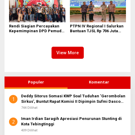
Rendi Siagian Percayakan
PTPN IV Regional I Salurkan
Kepemimpinan DPD Pemuda
Bantuan TJSL Rp 706 Juta
Karya Nasional Kota Medan
untuk Pembangunan Sosial
kepada Josef Sembiring
Berkelanjutan
View More
Populer
Komentar
Deddy Sitorus Somasi KWP Soal Tuduhan ‘Gerombolan
1
Sirkus’, Buntut Rapat Komisi II Dipimpin Sufmi Dasco
Ahmad
744 Dilihat
Iman Irdian Saragih Apresiasi Penurunan Stunting di
2
Kota Tebingtinggi
409 Dilihat