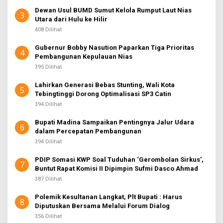
Dewan Usul BUMD Sumut Kelola Rumput Laut Nias
3
Utara dari Hulu ke Hilir
408 Dilihat
Gubernur Bobby Nasution Paparkan Tiga Prioritas
4
Pembangunan Kepulauan Nias
395 Dilihat
Lahirkan Generasi Bebas Stunting, Wali Kota
5
Tebingtinggi Dorong Optimalisasi SP3 Catin
394 Dilihat
Bupati Madina Sampaikan Pentingnya Jalur Udara
6
dalam Percepatan Pembangunan
394 Dilihat
PDIP Somasi KWP Soal Tuduhan ‘Gerombolan Sirkus’,
7
Buntut Rapat Komisi II Dipimpin Sufmi Dasco Ahmad
387 Dilihat
Polemik Kesultanan Langkat, Plt Bupati : Harus
8
Diputuskan Bersama Melalui Forum Dialog
356 Dilihat