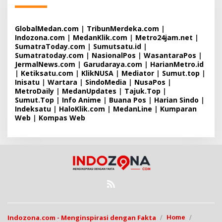
GlobalMedan.com
|
TribunMerdeka.com
|
Indozona.com
|
MedanKlik.com
|
Metro24jam.net
|
SumatraToday.com
|
Sumutsatu.id
|
Sumatratoday.com
|
NasionalPos
|
WasantaraPos
|
JermalNews.com
|
Garudaraya.com
|
HarianMetro.id
|
Ketiksatu.com
|
KlikNUSA
|
Mediator
|
Sumut.top
|
Inisatu
|
Wartara
|
SindoMedia
|
NusaPos
|
MetroDaily
|
MedanUpdates
|
Tajuk.Top
|
Sumut.Top
|
Info Anime
|
Buana Pos
|
Harian Sindo
|
Indeksatu
|
HaloKlik.com
|
MedanLine
|
Kumparan
Web
|
Kompas Web
Indozona.com - Menginspirasi dengan Fakta
Home