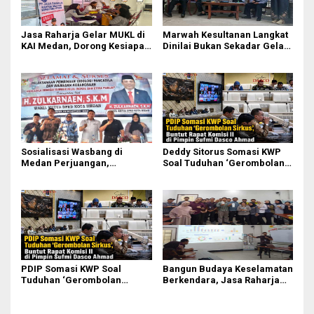
Jasa Raharja Gelar MUKL di
Marwah Kesultanan Langkat
KAI Medan, Dorong Kesiapan
Dinilai Bukan Sekadar Gelar
dan Keselamatan Petugas
Dan Simbol
Transportasi
Sosialisasi Wasbang di
Deddy Sitorus Somasi KWP
Medan Perjuangan,
Soal Tuduhan ‘Gerombolan
Zulkarnaen Janji
Sirkus’, Buntut Rapat Komisi
Perjuangkan Ruang Bermain
II Dipimpin Sufmi Dasco
Anak
Ahmad
PDIP Somasi KWP Soal
Bangun Budaya Keselamatan
Tuduhan ‘Gerombolan
Berkendara, Jasa Raharja
Sirkus’, Buntut Rapat Komisi
Gelar Safety Campaign di PT
II Dipimpin Sufmi Dasco
Pasifik Medan Industri
Ahmad