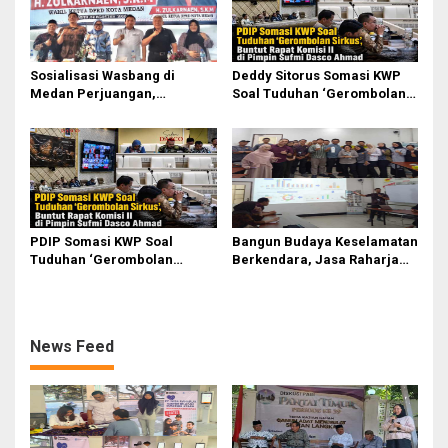
Sosialisasi Wasbang di
Deddy Sitorus Somasi KWP
Medan Perjuangan,
Soal Tuduhan ‘Gerombolan
Zulkarnaen Janji
Sirkus’, Buntut Rapat Komisi
Perjuangkan Ruang Bermain
II Dipimpin Sufmi Dasco
Anak
Ahmad
PDIP Somasi KWP Soal
Bangun Budaya Keselamatan
Tuduhan ‘Gerombolan
Berkendara, Jasa Raharja
Sirkus’, Buntut Rapat Komisi
Gelar Safety Campaign di PT
II Dipimpin Sufmi Dasco
Pasifik Medan Industri
Ahmad
News Feed