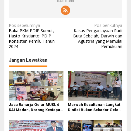
Ikuti Kami
Navigasi
Pos sebelumnya
Pos berikutnya
Buka PKM PDIP Sumut,
Kasus Penganiayaan Rudi
pos
Hasto Kristianto: PDIP
Buta Sebelah, Darwin dan
Konsisten Pemilu Tahun
Agustina yang Memulai
2024
Pemukulan
Jangan Lewatkan
Jasa Raharja Gelar MUKL di
Marwah Kesultanan Langkat
KAI Medan, Dorong Kesiapan
Dinilai Bukan Sekadar Gelar
dan Keselamatan Petugas
Dan Simbol
Transportasi