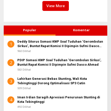
View More
Populer
Komentar
Deddy Sitorus Somasi KWP Soal Tuduhan ‘Gerombolan
1
Sirkus’, Buntut Rapat Komisi II Dipimpin Sufmi Dasco
Ahmad
960 Dilihat
PDIP Somasi KWP Soal Tuduhan ‘Gerombolan Sirkus’,
2
Buntut Rapat Komisi II Dipimpin Sufmi Dasco Ahmad
563 Dilihat
Lahirkan Generasi Bebas Stunting, Wali Kota
3
Tebingtinggi Dorong Optimalisasi SP3 Catin
509 Dilihat
Iman Irdian Saragih Apresiasi Penurunan Stunting di
4
Kota Tebingtinggi
492 Dilihat