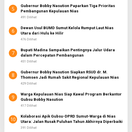
Gubernur Bobby Nasution Paparkan Tiga Prioritas
5
Pembangunan Kepulauan Nias
491 Dilihat
Dewan Usul BUMD Sumut Kelola Rumput Laut Nias
6
Utara dari Hulu ke Hilir
476 Dilihat
Bupati Madina Sampaikan Pentingnya Jalur Udara
7
dalam Percepatan Pembangunan
451 Dilihat
Gubernur Bobby Nasution Siapkan RSUD dr. M.
8
Thomsen Jadi Rumah Sakit Regional Kepulauan Nias
429 Dilihat
Warga Kepulauan Nias Siap Kawal Program Berkantor
9
Gubsu Bobby Nasution
417 Dilihat
Kolaborasi Apik Gubsu-DPRD Sumut-Warga di Nias
10
Utara: Jalan Rusak Puluhan Tahun Akhirnya Diperbaiki
391 Dilihat