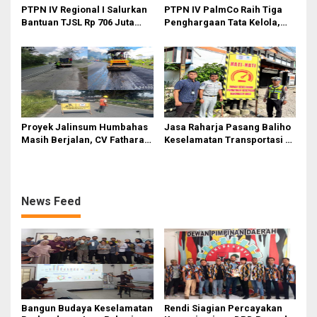
PTPN IV Regional I Salurkan
PTPN IV PalmCo Raih Tiga
Bantuan TJSL Rp 706 Juta
Penghargaan Tata Kelola,
untuk Pembangunan Sosial
Perkuat Kinerja Operasional
Berkelanjutan
dan Efisiensi
Proyek Jalinsum Humbahas
Jasa Raharja Pasang Baliho
Masih Berjalan, CV Fathara
Keselamatan Transportasi di
Jasa Teknik Janjikan
Titik Rawan Kecelakaan
Finishing Ulang
Kawasan Labuhan Deli dan
Medan Marelan
News Feed
Bangun Budaya Keselamatan
Rendi Siagian Percayakan