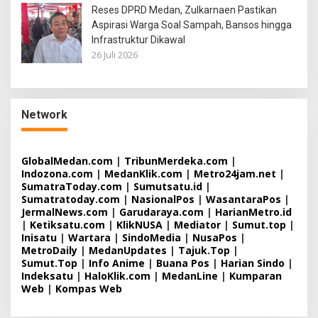
Reses DPRD Medan, Zulkarnaen Pastikan
Aspirasi Warga Soal Sampah, Bansos hingga
Infrastruktur Dikawal
26 Juli 2026
Network
GlobalMedan.com
|
TribunMerdeka.com
|
Indozona.com
|
MedanKlik.com
|
Metro24jam.net
|
SumatraToday.com
|
Sumutsatu.id
|
Sumatratoday.com
|
NasionalPos
|
WasantaraPos
|
JermalNews.com
|
Garudaraya.com
|
HarianMetro.id
|
Ketiksatu.com
|
KlikNUSA
|
Mediator
|
Sumut.top
|
Inisatu
|
Wartara
|
SindoMedia
|
NusaPos
|
MetroDaily
|
MedanUpdates
|
Tajuk.Top
|
Sumut.Top
|
Info Anime
|
Buana Pos
|
Harian Sindo
|
Indeksatu
|
HaloKlik.com
|
MedanLine
|
Kumparan
Web
|
Kompas Web