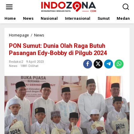
Lewati
ke
konten
Home
News
Nasional
Internasional
Sumut
Medan
PON
Homepage
/
News
Sumut:
PON Sumut: Dunia Olah Raga Butuh
Dunia
Olah
Pasangan Edy-Bobby di Pilgub 2024
Raga
Butuh
Redaksi2
9 April 2023
News
1881 Dilihat
Pasangan
Edy-
Bobby
di
Pilgub
2024