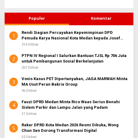
Populer
Komentar
Rendi Siagian Percayakan Kepemimpinan DPD
1
Pemuda Karya Nasional Kota Medan kepada Josef
Sembiring
214 Dilihat
PTPN IV Regional I Salurkan Bantuan TJSL Rp 706 Juta
2
untuk Pembangunan Sosial Berkelanjutan
207 Dilihat
Vonis Kasus PET Dipertanyakan, JAGA MARWAH Minta
3
MA Usut Peran Bakrie Group
96 Dilihat
Fauzi DPRD Medan Minta Rico Waas Serius Benahi
4
Sistem Parkir dan Lampu Jalan yang Padam
37 Dilihat
Raker DPRD Kota Medan 2026 Resmi Dibuka, Wong
5
Chun Sen Dorong Transformasi Digital
32 Dilihat