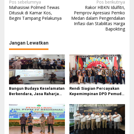
Navigasi
Pos sebelumnya
Pos berikutnya
Mahasiswi Polmed Tewas
Rakor HBKN Idulfitri,
pos
Ditusuk di Kamar Kos,
Pemprov Apresiasi Pemko
Begini Tampang Pelakunya
Medan dalam Pengendalian
Inflasi dan Stabilitas Harga
Bapokting
Jangan Lewatkan
Bangun Budaya Keselamatan
Rendi Siagian Percayakan
Berkendara, Jasa Raharja
Kepemimpinan DPD Pemuda
Gelar Safety Campaign di PT
Karya Nasional Kota Medan
Pasifik Medan Industri
kepada Josef Sembiring