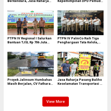
Berkendara, Jasa Raharja
Kepemimpinan DPD Pemuda
Gelar Safety Campaign di PT
Karya Nasional Kota Medan
Pasifik Medan Industri
kepada Josef Sembiring
PTPN IV Regional I Salurkan
PTPN IV PalmCo Raih Tiga
Bantuan TJSL Rp 706 Juta
Penghargaan Tata Kelola,
untuk Pembangunan Sosial
Perkuat Kinerja Operasional
Berkelanjutan
dan Efisiensi
Proyek Jalinsum Humbahas
Jasa Raharja Pasang Baliho
Masih Berjalan, CV Fathara
Keselamatan Transportasi di
Jasa Teknik Janjikan
Titik Rawan Kecelakaan
Finishing Ulang
Kawasan Labuhan Deli dan
Medan Marelan
View More