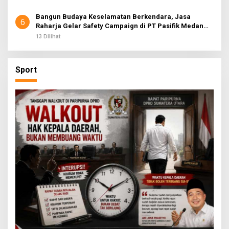
Bangun Budaya Keselamatan Berkendara, Jasa
6
Raharja Gelar Safety Campaign di PT Pasifik Medan
Industri
13 Dilihat
Sport