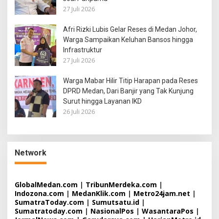
27 Juli 2026
Afri Rizki Lubis Gelar Reses di Medan Johor,
Warga Sampaikan Keluhan Bansos hingga
Infrastruktur
27 Juli 2026
Warga Mabar Hilir Titip Harapan pada Reses
DPRD Medan, Dari Banjir yang Tak Kunjung
Surut hingga Layanan IKD
26 Juli 2026
Network
GlobalMedan.com
|
TribunMerdeka.com
|
Indozona.com
|
MedanKlik.com
|
Metro24jam.net
|
SumatraToday.com
|
Sumutsatu.id
|
Sumatratoday.com
|
NasionalPos
|
WasantaraPos
|