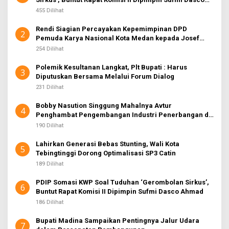
Ahmad
455 Dilihat
Rendi Siagian Percayakan Kepemimpinan DPD
2
Pemuda Karya Nasional Kota Medan kepada Josef
Sembiring
254 Dilihat
Polemik Kesultanan Langkat, Plt Bupati : Harus
3
Diputuskan Bersama Melalui Forum Dialog
231 Dilihat
Bobby Nasution Singgung Mahalnya Avtur
4
Penghambat Pengembangan Industri Penerbangan di
Sumut
190 Dilihat
Lahirkan Generasi Bebas Stunting, Wali Kota
5
Tebingtinggi Dorong Optimalisasi SP3 Catin
189 Dilihat
PDIP Somasi KWP Soal Tuduhan ‘Gerombolan Sirkus’,
6
Buntut Rapat Komisi II Dipimpin Sufmi Dasco Ahmad
186 Dilihat
Bupati Madina Sampaikan Pentingnya Jalur Udara
7