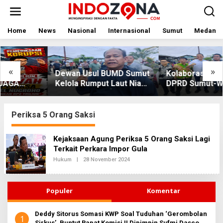
Lewati
ke
konten
Home
News
Nasional
Internasional
Sumut
Medan
«
»
Dewan Usul BUMD Sumut
Kolaborasi Apik Gubsu-
Kelola Rumput Laut Nias
DPRD Sumut-Warga di
Utara dari Hulu ke Hilir
Nias Utara: Jalan Rusak
Puluhan Tahun Akhirnya
Diperbaiki
Periksa 5 Orang Saksi
Kejaksaan Agung Periksa 5 Orang Saksi Lagi
Terkait Perkara Impor Gula
Oleh
Hukum
|
28 November 2024
Redaksi2
Populer
Komentar
Deddy Sitorus Somasi KWP Soal Tuduhan ‘Gerombolan
1
Sirkus’, Buntut Rapat Komisi II Dipimpin Sufmi Dasco