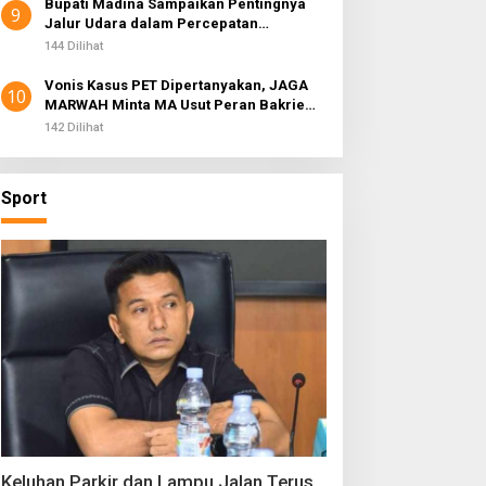
Bupati Madina Sampaikan Pentingnya
9
Jalur Udara dalam Percepatan
Pembangunan
144 Dilihat
Vonis Kasus PET Dipertanyakan, JAGA
10
MARWAH Minta MA Usut Peran Bakrie
Group
142 Dilihat
Sport
Keluhan Parkir dan Lampu Jalan Terus