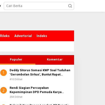
r
Rileks
Advertorial
Indeks
Populer
Komentar
Deddy Sitorus Somasi KWP Soal Tuduhan
1
‘Gerombolan Sirkus’, Buntut Rapat
Komisi II Dipimpin Sufmi Dasco Ahmad
410 Dilihat
Rendi Siagian Percayakan
2
Kepemimpinan DPD Pemuda Karya
Nasional Kota Medan kepada Josef
254 Dilihat
Sembiring