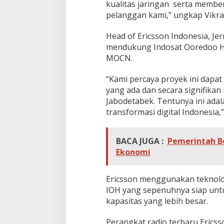
kualitas jaringan serta membe
pelanggan kami,” ungkap Vikr
Head of Ericsson Indonesia, Je
mendukung Indosat Ooredoo Hu
MOCN.
“Kami percaya proyek ini dapat
yang ada dan secara signifika
Jabodetabek. Tentunya ini ada
transformasi digital Indonesia,”
BACA JUGA :
Pemerintah Be
Ekonomi
Ericsson menggunakan teknolo
IOH yang sepenuhnya siap unt
kapasitas yang lebih besar.
Perangkat radio terbaru Erics