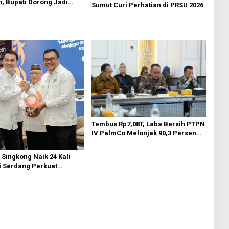
, Bupati Dorong Jadi
Sumut Curi Perhatian di PRSU 2026
s Unggulan
Tembus Rp7,08T, Laba Bersih PTPN
IV PalmCo Melonjak 90,3 Persen
pada 2025, Ditopang Produksi dan
Efisiensi
l Singkong Naik 24 Kali
li Serdang Perkuat
tri