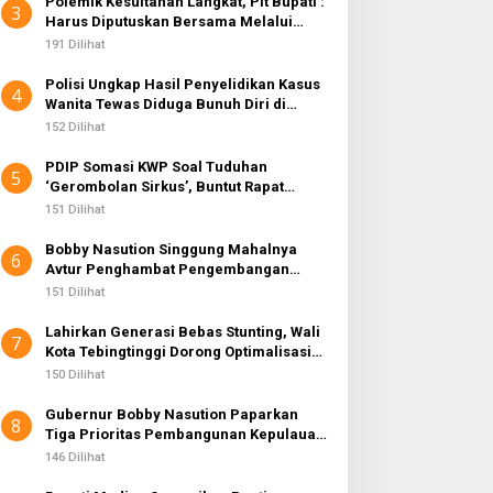
Polemik Kesultanan Langkat, Plt Bupati :
3
Harus Diputuskan Bersama Melalui
Forum Dialog
191 Dilihat
Polisi Ungkap Hasil Penyelidikan Kasus
4
Wanita Tewas Diduga Bunuh Diri di
Komplek Bumi Asri Medan
152 Dilihat
PDIP Somasi KWP Soal Tuduhan
5
‘Gerombolan Sirkus’, Buntut Rapat
Komisi II Dipimpin Sufmi Dasco Ahmad
151 Dilihat
Bobby Nasution Singgung Mahalnya
6
Avtur Penghambat Pengembangan
Industri Penerbangan di Sumut
151 Dilihat
Lahirkan Generasi Bebas Stunting, Wali
7
Kota Tebingtinggi Dorong Optimalisasi
SP3 Catin
150 Dilihat
Gubernur Bobby Nasution Paparkan
8
Tiga Prioritas Pembangunan Kepulauan
Nias
146 Dilihat