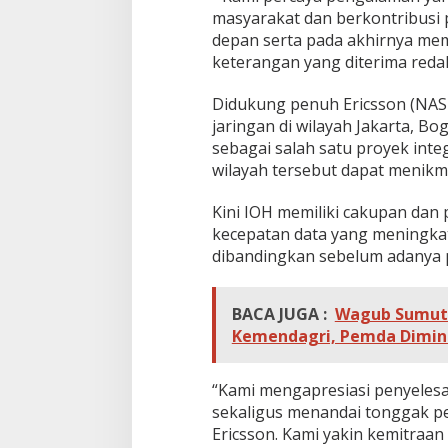
masyarakat dan berkontribusi 
depan serta pada akhirnya mem
keterangan yang diterima redaks
Didukung penuh Ericsson (NASD
jaringan di wilayah Jakarta, B
sebagai salah satu proyek inte
wilayah tersebut dapat menikma
Kini IOH memiliki cakupan dan
kecepatan data yang meningkat 
dibandingkan sebelum adanya p
BACA JUGA :
Wagub Sumut I
Kemendagri, Pemda Dimin
“Kami mengapresiasi penyelesai
sekaligus menandai tonggak pe
Ericsson. Kami yakin kemitraa