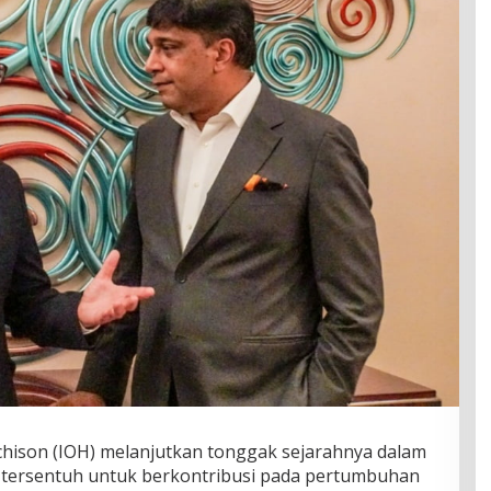
hison (IOH) melanjutkan tonggak sejarahnya dalam
tersentuh untuk berkontribusi pada pertumbuhan