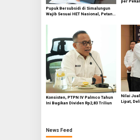
per Pekan
Komodita
Pupuk Bersubsidi di Simalungun
Wajib Sesuai HET Nasional, Petani
Diminta Masuk e-RDKK
Nilai Jua
Konsisten, PTPN IV Palmco Tahun
Lipat, De
Ini Bagikan Dividen Rp2,83 Triliun
Agroindus
News Feed