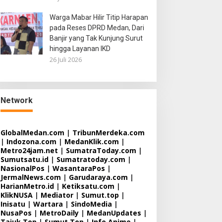
Warga Mabar Hilir Titip Harapan
pada Reses DPRD Medan, Dari
Banjir yang Tak Kunjung Surut
hingga Layanan IKD
26 Juli 2026
Network
GlobalMedan.com
|
TribunMerdeka.com
|
Indozona.com
|
MedanKlik.com
|
Metro24jam.net
|
SumatraToday.com
|
Sumutsatu.id
|
Sumatratoday.com
|
NasionalPos
|
WasantaraPos
|
JermalNews.com
|
Garudaraya.com
|
HarianMetro.id
|
Ketiksatu.com
|
KlikNUSA
|
Mediator
|
Sumut.top
|
Inisatu
|
Wartara
|
SindoMedia
|
NusaPos
|
MetroDaily
|
MedanUpdates
|
Tajuk.Top
|
Sumut.Top
|
Info Anime
|