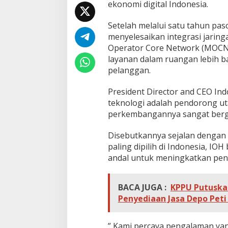
ekonomi digital Indonesia.
Setelah melalui satu tahun pas
menyelesaikan integrasi jarin
Operator Core Network (MOCN) 
layanan dalam ruangan lebih ba
pelanggan.
President Director and CEO In
teknologi adalah pendorong ut
perkembangannya sangat berga
Disebutkannya sejalan dengan v
paling dipilih di Indonesia, I
andal untuk meningkatkan peng
BACA JUGA :
KPPU Putuska
Penyediaan Jasa Depo Pet
” Kami percaya pengalaman yan