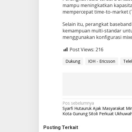
mampu meningkatkan kapasitas 
mempercepat time-to-market (T
Selain itu, perangkat baseban
kemampuan multi-standar untu
menggunakan konfigurasi mixe
Post Views:
216
Dukung
IOH - Ericsson
Tele
Navigasi
Pos sebelumnya
Syarfi Hutauruk Ajak Masyarakat Mi
pos
Kota Gunung Sitoli Perkuat Ukhuwah
Posting Terkait