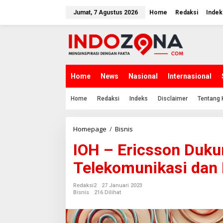
Lewati
ke
Jumat, 7 Agustus 2026
Home
Redaksi
Indek
konten
Home
News
Nasional
Internasional
Home
Redaksi
Indeks
Disclaimer
Tentang 
IOH
Homepage
/
Bisnis
-
IOH – Ericsson Duk
Ericsson
Dukung
Telekomunikasi dan 
Pertumbuhan
Telekomunikasi
dan
Redaksi2
27 Januari 2023
Ekonomi
Bisnis
216 Dilihat
Digital