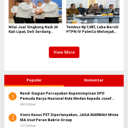
Nilai Jual Singkong Naik 24
Tembus Rp7,08T, Laba Bersih
Kali Lipat, Deli Serdang
PTPN IV PalmCo Melonjak
Perkuat Agroindustri
90,3 Persen pada 2025,
Ditopang Produksi dan
Efisiensi
View More
Populer
Komentar
Rendi Siagian Percayakan Kepemimpinan DPD
1
Pemuda Karya Nasional Kota Medan kepada Josef
Sembiring
240 Dilihat
Vonis Kasus PET Dipertanyakan, JAGA MARWAH Minta
2
MA Usut Peran Bakrie Group
127 Dilihat