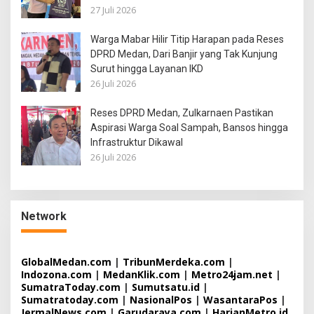
27 Juli 2026
Warga Mabar Hilir Titip Harapan pada Reses
DPRD Medan, Dari Banjir yang Tak Kunjung
Surut hingga Layanan IKD
26 Juli 2026
Reses DPRD Medan, Zulkarnaen Pastikan
Aspirasi Warga Soal Sampah, Bansos hingga
Infrastruktur Dikawal
26 Juli 2026
Network
GlobalMedan.com
|
TribunMerdeka.com
|
Indozona.com
|
MedanKlik.com
|
Metro24jam.net
|
SumatraToday.com
|
Sumutsatu.id
|
Sumatratoday.com
|
NasionalPos
|
WasantaraPos
|
JermalNews.com
|
Garudaraya.com
|
HarianMetro.id