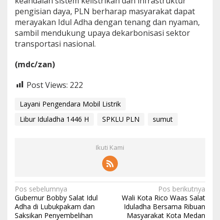
keandalan sistem kelistrikan dan infrastruktur
pengisian daya, PLN berharap masyarakat dapat
merayakan Idul Adha dengan tenang dan nyaman,
sambil mendukung upaya dekarbonisasi sektor
transportasi nasional.
(mdc/zan)
Post Views:
222
Layani Pengendara Mobil Listrik
Libur Iduladha 1446 H
SPKLU PLN
sumut
Ikuti Kami
Navigasi
Pos sebelumnya
Pos berikutnya
Gubernur Bobby Salat Idul
Wali Kota Rico Waas Salat
pos
Adha di Lubukpakam dan
Iduladha Bersama Ribuan
Saksikan Penyembelihan
Masyarakat Kota Medan