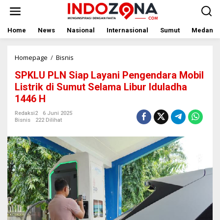
Lewati
ke
konten
Home
News
Nasional
Internasional
Sumut
Medan
SPKLU
Homepage
/
Bisnis
PLN
SPKLU PLN Siap Layani Pengendara Mobil
Siap
Layani
Listrik di Sumut Selama Libur Iduladha
Pengendara
1446 H
Mobil
Listrik
Redaksi2
6 Juni 2025
di
Bisnis
222 Dilihat
Sumut
Selama
Libur
Iduladha
1446
H