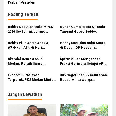
Kurban Presiden
Posting Terkait
Bobby Nasution Buka MPLS
Bukan Cuma Rapat & Tanda
2026 Se-Sumut: Larang
Tangan! Gubsu Bobby
Kekerasan, Siswa Dihimbau
Nasution Ungkap Borok
Hormati Guru dan Orang Tua
Komite Sekolah, Minta
Bobby Pilih Antar Anak &
Bobby Nasution Buka Suara
Kadisdik Awasi Ketat!
WFH-kan ASN di Hari
di Depan GP Nasdem:
Pertama Sekolah: Kebijakan
Nasionalisme adalah
Berhati yang Guncang
Tameng, Narkoba dan Judi
Skandal Demokrasi di
Rp592 Miliar Mengendap!
Birokrasi!
Online Musuh Bersama!
Medan: Peraih Suara
Fraksi Gerindra Setujui APBD
Terbanyak Dikubur, Warga
2025 Medan dengan
Berteriak Minta Keadilan!
Segudang Catatan Kritis
Ekonomi – Nelayan
386 Nagori dan 27 Kelurahan,
Terpuruk, PKS Medan Minta
Bupati Minta Warga
Pemko Atasi Krisis Solar &
Bersabar Soal Jalan
Dukung Penuh
Pengungkapan Mafia SPBU!
Jangan Lewatkan