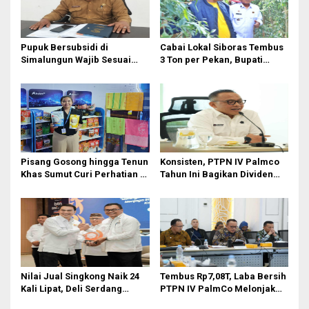
Pupuk Bersubsidi di
Cabai Lokal Siboras Tembus
Simalungun Wajib Sesuai
3 Ton per Pekan, Bupati
HET Nasional, Petani Diminta
Dorong Jadi Komoditas
Masuk e-RDKK
Unggulan
Pisang Gosong hingga Tenun
Konsisten, PTPN IV Palmco
Khas Sumut Curi Perhatian di
Tahun Ini Bagikan Dividen
PRSU 2026
Rp2,83 Triliun
Nilai Jual Singkong Naik 24
Tembus Rp7,08T, Laba Bersih
Kali Lipat, Deli Serdang
PTPN IV PalmCo Melonjak
Perkuat Agroindustri
90,3 Persen pada 2025,