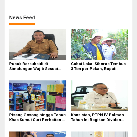
Ditopang Produksi dan
Efisiensi
News Feed
Pupuk Bersubsidi di
Cabai Lokal Siboras Tembus
Simalungun Wajib Sesuai
3 Ton per Pekan, Bupati
HET Nasional, Petani Diminta
Dorong Jadi Komoditas
Masuk e-RDKK
Unggulan
Pisang Gosong hingga Tenun
Konsisten, PTPN IV Palmco
Khas Sumut Curi Perhatian di
Tahun Ini Bagikan Dividen
PRSU 2026
Rp2,83 Triliun