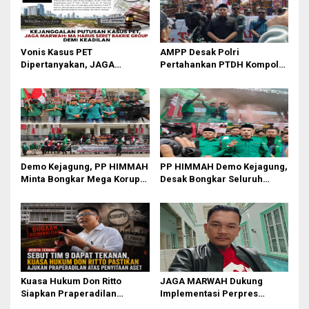
Vonis Kasus PET
AMPP Desak Polri
Dipertanyakan, JAGA
Pertahankan PTDH Kompol
MARWAH Minta MA Usut
DK dan Tolak Upaya Banding
Peran Bakrie Group
Demo Kejagung, PP HIMMAH
PP HIMMAH Demo Kejagung,
Minta Bongkar Mega Korupsi
Desak Bongkar Seluruh
PLTU Batu Bara PT PLN Rp 5
Dugaan Kasus yang
Triliun
Menyeret Febrie Adriansyah
Kuasa Hukum Don Ritto
JAGA MARWAH Dukung
Siapkan Praperadilan
Implementasi Perpres
Penyitaan Aset dalam Kasus
111/2025, Dorong Penegakan