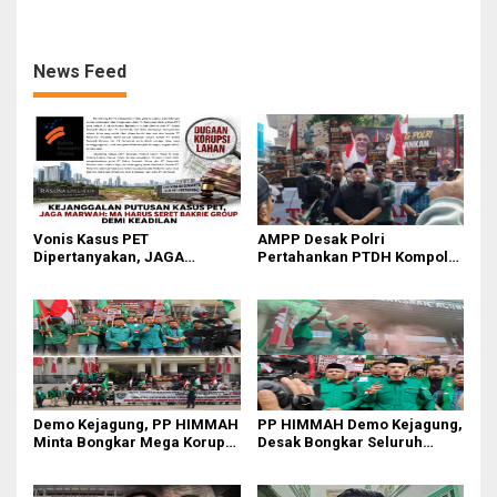
Febrie Adriansyah
Disiplin di Lingkungan TNI
dan Polri
News Feed
Vonis Kasus PET
AMPP Desak Polri
Dipertanyakan, JAGA
Pertahankan PTDH Kompol
MARWAH Minta MA Usut
DK dan Tolak Upaya Banding
Peran Bakrie Group
Demo Kejagung, PP HIMMAH
PP HIMMAH Demo Kejagung,
Minta Bongkar Mega Korupsi
Desak Bongkar Seluruh
PLTU Batu Bara PT PLN Rp 5
Dugaan Kasus yang
Triliun
Menyeret Febrie Adriansyah