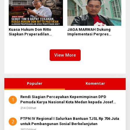
Kuasa Hukum Don Ritto
JAGA MARWAH Dukung
Siapkan Praperadilan
Implementasi Perpres
Penyitaan Aset dalam Kasus
111/2025, Dorong Penegakan
Febrie Adriansyah
Disiplin di Lingkungan TNI
dan Polri
View More
Populer
Komentar
Rendi Siagian Percayakan Kepemimpinan DPD
1
Pemuda Karya Nasional Kota Medan kepada Josef
Sembiring
214 Dilihat
PTPN IV Regional I Salurkan Bantuan TJSL Rp 706 Juta
2
untuk Pembangunan Sosial Berkelanjutan
207 Dilihat