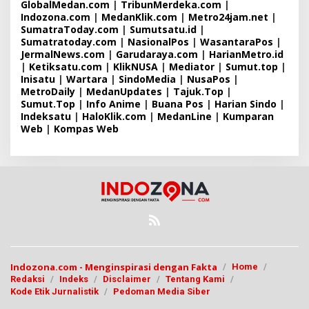
GlobalMedan.com
|
TribunMerdeka.com
|
Indozona.com
|
MedanKlik.com
|
Metro24jam.net
|
SumatraToday.com
|
Sumutsatu.id
|
Sumatratoday.com
|
NasionalPos
|
WasantaraPos
|
JermalNews.com
|
Garudaraya.com
|
HarianMetro.id
|
Ketiksatu.com
|
KlikNUSA
|
Mediator
|
Sumut.top
|
Inisatu
|
Wartara
|
SindoMedia
|
NusaPos
|
MetroDaily
|
MedanUpdates
|
Tajuk.Top
|
Sumut.Top
|
Info Anime
|
Buana Pos
|
Harian Sindo
|
Indeksatu
|
HaloKlik.com
|
MedanLine
|
Kumparan
Web
|
Kompas Web
Indozona.com - Menginspirasi dengan Fakta
Home
Redaksi
Indeks
Disclaimer
Tentang Kami
Kode Etik Jurnalistik
Pedoman Media Siber