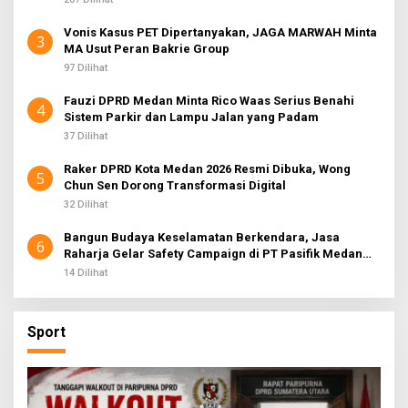
Vonis Kasus PET Dipertanyakan, JAGA MARWAH Minta
3
MA Usut Peran Bakrie Group
97 Dilihat
Fauzi DPRD Medan Minta Rico Waas Serius Benahi
4
Sistem Parkir dan Lampu Jalan yang Padam
37 Dilihat
Raker DPRD Kota Medan 2026 Resmi Dibuka, Wong
5
Chun Sen Dorong Transformasi Digital
32 Dilihat
Bangun Budaya Keselamatan Berkendara, Jasa
6
Raharja Gelar Safety Campaign di PT Pasifik Medan
Industri
14 Dilihat
Sport