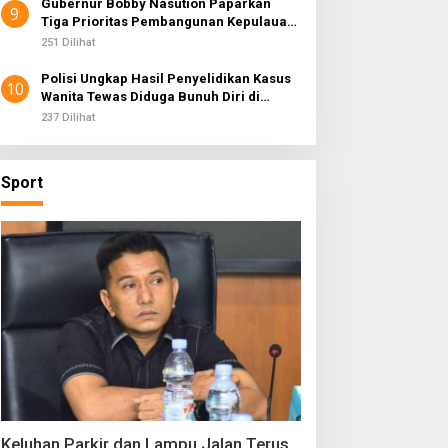
Gubernur Bobby Nasution Paparkan
9
Tiga Prioritas Pembangunan Kepulauan
Nias
251 Dilihat
Polisi Ungkap Hasil Penyelidikan Kasus
10
Wanita Tewas Diduga Bunuh Diri di
Komplek Bumi Asri Medan
237 Dilihat
Sport
Keluhan Parkir dan Lampu Jalan Terus