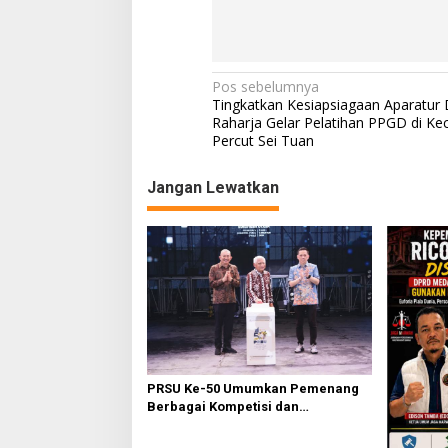
Navigasi
Pos sebelumnya
Tingkatkan Kesiapsiagaan Aparatur 
pos
Raharja Gelar Pelatihan PPGD di K
Percut Sei Tuan
Jangan Lewatkan
PRSU Ke-50 Umumkan Pemenang
Berbagai Kompetisi dan
Penghargaan