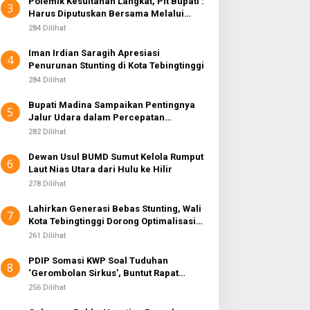
Polemik Kesultanan Langkat, Plt Bupati :
3
Harus Diputuskan Bersama Melalui
Forum Dialog
284 Dilihat
Iman Irdian Saragih Apresiasi
4
Penurunan Stunting di Kota Tebingtinggi
284 Dilihat
Bupati Madina Sampaikan Pentingnya
5
Jalur Udara dalam Percepatan
Pembangunan
282 Dilihat
Dewan Usul BUMD Sumut Kelola Rumput
6
Laut Nias Utara dari Hulu ke Hilir
278 Dilihat
Lahirkan Generasi Bebas Stunting, Wali
7
Kota Tebingtinggi Dorong Optimalisasi
SP3 Catin
261 Dilihat
PDIP Somasi KWP Soal Tuduhan
8
‘Gerombolan Sirkus’, Buntut Rapat
Komisi II Dipimpin Sufmi Dasco Ahmad
256 Dilihat