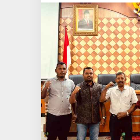
Mariamman
Kuil
Medan
Kian
Memanas