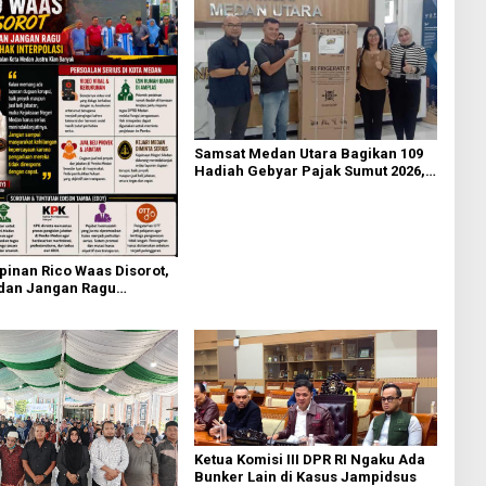
Samsat Medan Utara Bagikan 109
Hadiah Gebyar Pajak Sumut 2026,
Ajak Masyarakat Bayar PKB Tepat
Waktu
inan Rico Waas Disorot,
an Jangan Ragu
ak Interplasi
Ketua Komisi III DPR RI Ngaku Ada
Bunker Lain di Kasus Jampidsus