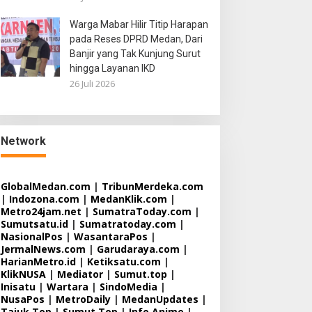
Warga Mabar Hilir Titip Harapan
pada Reses DPRD Medan, Dari
Banjir yang Tak Kunjung Surut
hingga Layanan IKD
26 Juli 2026
Network
GlobalMedan.com
|
TribunMerdeka.com
|
Indozona.com
|
MedanKlik.com
|
Metro24jam.net
|
SumatraToday.com
|
Sumutsatu.id
|
Sumatratoday.com
|
NasionalPos
|
WasantaraPos
|
JermalNews.com
|
Garudaraya.com
|
HarianMetro.id
|
Ketiksatu.com
|
KlikNUSA
|
Mediator
|
Sumut.top
|
Inisatu
|
Wartara
|
SindoMedia
|
NusaPos
|
MetroDaily
|
MedanUpdates
|
Tajuk.Top
|
Sumut.Top
|
Info Anime
|