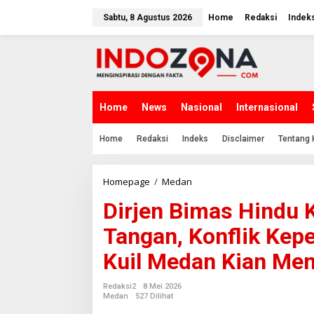
Lewati
ke
Sabtu, 8 Agustus 2026
Home
Redaksi
Indek
konten
Home
News
Nasional
Internasional
Home
Redaksi
Indeks
Disclaimer
Tentang 
Dirjen
Homepage
/
Medan
Bimas
Dirjen Bimas Hindu 
Hindu
Kemenag
Tangan, Konflik Ke
RI
Didesak
Kuil Medan Kian Me
Turun
Tangan,
Konflik
Redaksi2
8 Mei 2026
Kepengurusan
Medan
527 Dilihat
Shri