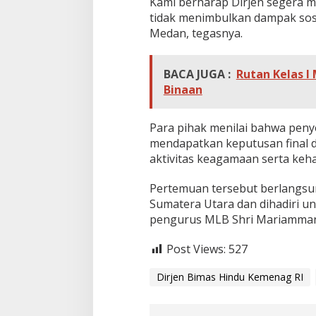
Kami berharap Dirjen segera m
tidak menimbulkan dampak sosi
Medan, tegasnya.
BACA JUGA :
Rutan Kelas I
Binaan
Para pihak menilai bahwa penye
mendapatkan keputusan final d
aktivitas keagamaan serta keh
Pertemuan tersebut berlangsun
Sumatera Utara dan dihadiri u
pengurus MLB Shri Mariamman 
Post Views:
527
Dirjen Bimas Hindu Kemenag RI