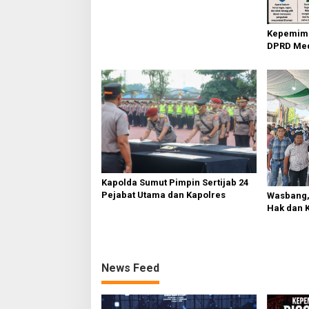
Kepemimp
DPRD Med
Gunakan H
Kapolda Sumut Pimpin Sertijab 24
Pejabat Utama dan Kapolres
Wasbang, 
Hak dan 
News Feed