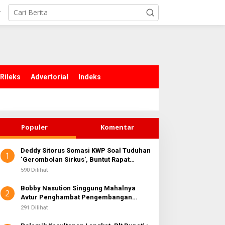
r
Rileks
Advertorial
Indeks
Populer
Komentar
Deddy Sitorus Somasi KWP Soal Tuduhan
1
‘Gerombolan Sirkus’, Buntut Rapat
Komisi II Dipimpin Sufmi Dasco Ahmad
590 Dilihat
Bobby Nasution Singgung Mahalnya
2
Avtur Penghambat Pengembangan
Industri Penerbangan di Sumut
291 Dilihat