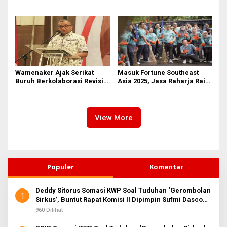
Pencitraan Atau
Perburuhan Internasional
Gubernurnya Gak Paham?
ke-114
Wamenaker Ajak Serikat
Masuk Fortune Southeast
Buruh Berkolaborasi Revisi
Asia 2025, Jasa Raharja Raih
UU Ketenagakerjaan dan
Pengakuan Internasional
Regulasi K3
sebagai Perusahaan dengan
Lingkungan Kerja Terbaik
View More
Populer
Komentar
Deddy Sitorus Somasi KWP Soal Tuduhan ‘Gerombolan
1
Sirkus’, Buntut Rapat Komisi II Dipimpin Sufmi Dasco
Ahmad
960 Dilihat