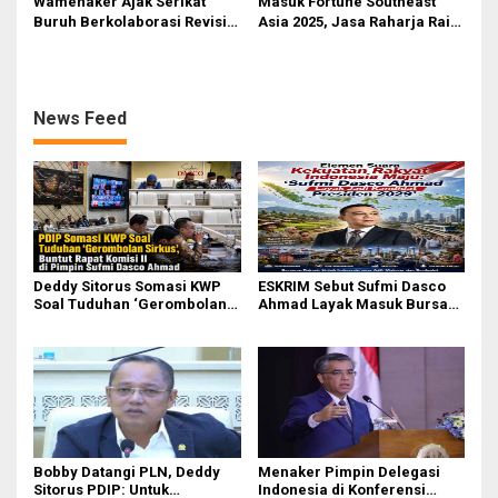
Wamenaker Ajak Serikat
Masuk Fortune Southeast
Buruh Berkolaborasi Revisi
Asia 2025, Jasa Raharja Raih
UU Ketenagakerjaan dan
Pengakuan Internasional
Regulasi K3
sebagai Perusahaan dengan
Lingkungan Kerja Terbaik
News Feed
Deddy Sitorus Somasi KWP
ESKRIM Sebut Sufmi Dasco
Soal Tuduhan ‘Gerombolan
Ahmad Layak Masuk Bursa
Sirkus’, Buntut Rapat Komisi
Calon Presiden 2029
II Dipimpin Sufmi Dasco
Ahmad
Bobby Datangi PLN, Deddy
Menaker Pimpin Delegasi
Sitorus PDIP: Untuk
Indonesia di Konferensi