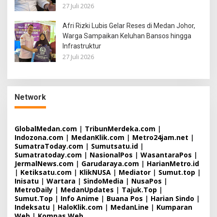
27 Juli 2026
Afri Rizki Lubis Gelar Reses di Medan Johor,
Warga Sampaikan Keluhan Bansos hingga
Infrastruktur
27 Juli 2026
Network
GlobalMedan.com
|
TribunMerdeka.com
|
Indozona.com
|
MedanKlik.com
|
Metro24jam.net
|
SumatraToday.com
|
Sumutsatu.id
|
Sumatratoday.com
|
NasionalPos
|
WasantaraPos
|
JermalNews.com
|
Garudaraya.com
|
HarianMetro.id
|
Ketiksatu.com
|
KlikNUSA
|
Mediator
|
Sumut.top
|
Inisatu
|
Wartara
|
SindoMedia
|
NusaPos
|
MetroDaily
|
MedanUpdates
|
Tajuk.Top
|
Sumut.Top
|
Info Anime
|
Buana Pos
|
Harian Sindo
|
Indeksatu
|
HaloKlik.com
|
MedanLine
|
Kumparan
Web
|
Kompas Web