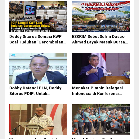
Deddy Sitorus Somasi KWP
ESKRIM Sebut Sufmi Dasco
Soal Tuduhan ‘Gerombolan
Ahmad Layak Masuk Bursa
Sirkus’, Buntut Rapat Komisi
Calon Presiden 2029
II Dipimpin Sufmi Dasco
Ahmad
Bobby Datangi PLN, Deddy
Menaker Pimpin Delegasi
Sitorus PDIP: Untuk
Indonesia di Konferensi
Pencitraan Atau
Perburuhan Internasional
Gubernurnya Gak Paham?
ke-114