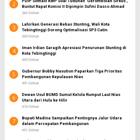
PDIP Somasi KWP Soal Tuduhan ‘Gerombolan Sirkus’,
2
Buntut Rapat Komisi II Dipimpin Sufmi Dasco Ahmad
563 Dilihat
Lahirkan Generasi Bebas Stunting, Wali Kota
3
Tebingtinggi Dorong Optimalisasi SP3 Catin
509 Dilihat
Iman Irdian Saragih Apresiasi Penurunan Stunting di
4
Kota Tebingtinggi
492 Dilihat
Gubernur Bobby Nasution Paparkan Tiga Prioritas
5
Pembangunan Kepulauan Nias
491 Dilihat
Dewan Usul BUMD Sumut Kelola Rumput Laut Nias
6
Utara dari Hulu ke Hilir
476 Dilihat
Bupati Madina Sampaikan Pentingnya Jalur Udara
7
dalam Percepatan Pembangunan
451 Dilihat