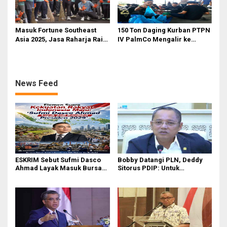
Masuk Fortune Southeast
150 Ton Daging Kurban PTPN
Asia 2025, Jasa Raharja Raih
IV PalmCo Mengalir ke
Pengakuan Internasional
Pelosok Negeri
sebagai Perusahaan dengan
Lingkungan Kerja Terbaik
News Feed
ESKRIM Sebut Sufmi Dasco
Bobby Datangi PLN, Deddy
Ahmad Layak Masuk Bursa
Sitorus PDIP: Untuk
Calon Presiden 2029
Pencitraan Atau
Gubernurnya Gak Paham?