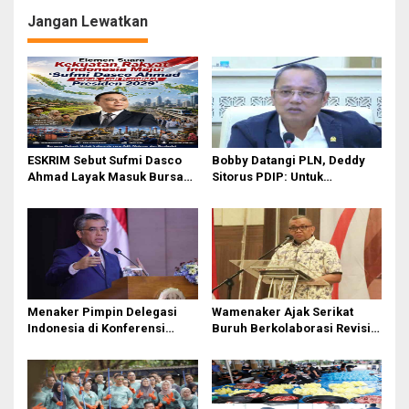
Jelang Natal & Tahun Baru
Jangan Lewatkan
ESKRIM Sebut Sufmi Dasco
Bobby Datangi PLN, Deddy
Ahmad Layak Masuk Bursa
Sitorus PDIP: Untuk
Calon Presiden 2029
Pencitraan Atau
Gubernurnya Gak Paham?
Menaker Pimpin Delegasi
Wamenaker Ajak Serikat
Indonesia di Konferensi
Buruh Berkolaborasi Revisi
Perburuhan Internasional
UU Ketenagakerjaan dan
ke-114
Regulasi K3