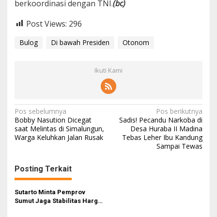
berkoordinasi dengan TNI.
(bc)
Post Views:
296
Bulog
Di bawah Presiden
Otonom
Ikuti Kami
Navigasi
Pos sebelumnya
Pos berikutnya
Bobby Nasution Dicegat
Sadis! Pecandu Narkoba di
pos
saat Melintas di Simalungun,
Desa Huraba II Madina
Warga Keluhkan Jalan Rusak
Tebas Leher Ibu Kandung
Sampai Tewas
Posting Terkait
Sutarto Minta Pemprov
Sumut Jaga Stabilitas Harga
Sembako dan Stok BBM