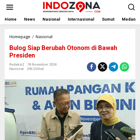
Lewati
ke
konten
Home
News
Nasional
Internasional
Sumut
Medan
Bulog
Homepage
/
Nasional
Siap
Bulog Siap Berubah Otonom di Bawah
Berubah
Otonom
Presiden
di
Bawah
Redaksi2
18 November 2024
Nasional
296 Dilihat
Presiden