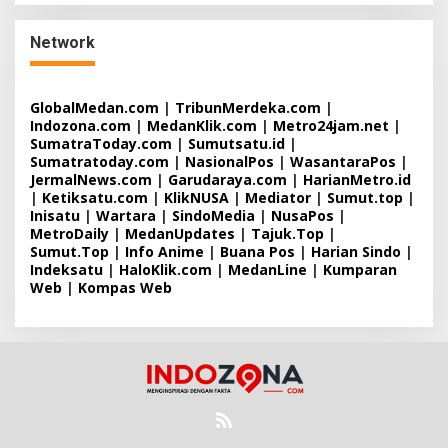
Network
GlobalMedan.com
|
TribunMerdeka.com
|
Indozona.com
|
MedanKlik.com
|
Metro24jam.net
|
SumatraToday.com
|
Sumutsatu.id
|
Sumatratoday.com
|
NasionalPos
|
WasantaraPos
|
JermalNews.com
|
Garudaraya.com
|
HarianMetro.id
|
Ketiksatu.com
|
KlikNUSA
|
Mediator
|
Sumut.top
|
Inisatu
|
Wartara
|
SindoMedia
|
NusaPos
|
MetroDaily
|
MedanUpdates
|
Tajuk.Top
|
Sumut.Top
|
Info Anime
|
Buana Pos
|
Harian Sindo
|
Indeksatu
|
HaloKlik.com
|
MedanLine
|
Kumparan
Web
|
Kompas Web