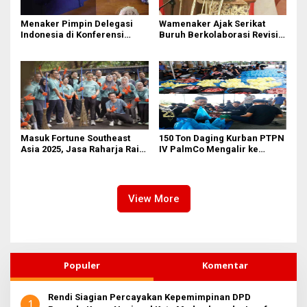
Menaker Pimpin Delegasi
Wamenaker Ajak Serikat
Indonesia di Konferensi
Buruh Berkolaborasi Revisi
Perburuhan Internasional
UU Ketenagakerjaan dan
ke-114
Regulasi K3
Masuk Fortune Southeast
150 Ton Daging Kurban PTPN
Asia 2025, Jasa Raharja Raih
IV PalmCo Mengalir ke
Pengakuan Internasional
Pelosok Negeri
sebagai Perusahaan dengan
Lingkungan Kerja Terbaik
View More
Populer
Komentar
Rendi Siagian Percayakan Kepemimpinan DPD
1