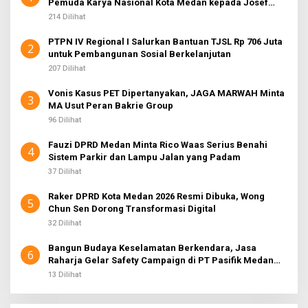
Pemuda Karya Nasional Kota Medan kepada Josef
Sembiring
214 Dilihat
PTPN IV Regional I Salurkan Bantuan TJSL Rp 706 Juta
2
untuk Pembangunan Sosial Berkelanjutan
207 Dilihat
Vonis Kasus PET Dipertanyakan, JAGA MARWAH Minta
3
MA Usut Peran Bakrie Group
96 Dilihat
Fauzi DPRD Medan Minta Rico Waas Serius Benahi
4
Sistem Parkir dan Lampu Jalan yang Padam
37 Dilihat
Raker DPRD Kota Medan 2026 Resmi Dibuka, Wong
5
Chun Sen Dorong Transformasi Digital
32 Dilihat
Bangun Budaya Keselamatan Berkendara, Jasa
6
Raharja Gelar Safety Campaign di PT Pasifik Medan
Industri
13 Dilihat