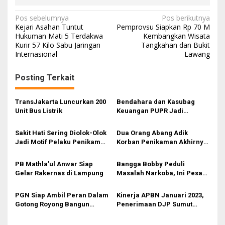
Navigasi
Pos sebelumnya
Pos berikutnya
Kejari Asahan Tuntut
Pemprovsu Siapkan Rp 70 M
pos
Hukuman Mati 5 Terdakwa
Kembangkan Wisata
Kurir 57 Kilo Sabu Jaringan
Tangkahan dan Bukit
Internasional
Lawang
Posting Terkait
TransJakarta Luncurkan 200
Bendahara dan Kasubag
Unit Bus Listrik
Keuangan PUPR Jadi
Tersangka
Sakit Hati Sering Diolok-Olok
Dua Orang Abang Adik
Jadi Motif Pelaku Penikaman
Korban Penikaman Akhirnya
Anak
Meninggal
PB Mathla’ul Anwar Siap
Bangga Bobby Peduli
Gelar Rakernas di Lampung
Masalah Narkoba, Ini Pesan
Bang Fauzi
PGN Siap Ambil Peran Dalam
Kinerja APBN Januari 2023,
Gotong Royong Bangun
Penerimaan DJP Sumut
Jargas Nasional Untuk
Capai Rp3,43 T
Kurangi Subsidi Energi