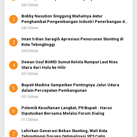
Ahmad
653 Dilihat
Bobby Nasution Singgung Mahalnya Avtur
2
Penghambat Pengembangan Industri Penerbangan di
Sumut
343 Dilihat
Iman Irdian Saragih Apresiasi Penurunan Stunting di
3
Kota Tebingtinggi
339 Dilihat
Dewan Usul BUMD Sumut Kelola Rumput Laut Nias
4
Utara dari Hulu ke Hilir
331 Dilihat
Bupati Madina Sampaikan Pentingnya Jalur Udara
5
dalam Percepatan Pembangunan
331 Dilihat
Polemik Kesultanan Langkat, Plt Bupati : Harus
6
Diputuskan Bersama Melalui Forum Dialog
317 Dilihat
Lahirkan Generasi Bebas Stunting, Wali Kota
7
Tebingtinggi Dorong Optimalisasi SP3 Catin