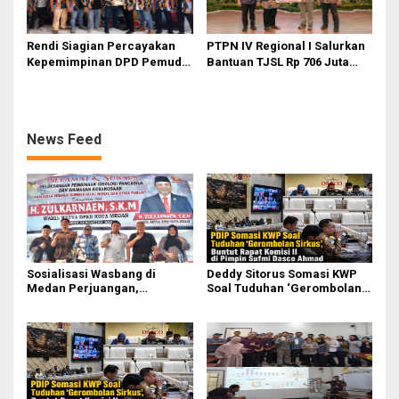
Rendi Siagian Percayakan
PTPN IV Regional I Salurkan
Kepemimpinan DPD Pemuda
Bantuan TJSL Rp 706 Juta
Karya Nasional Kota Medan
untuk Pembangunan Sosial
kepada Josef Sembiring
Berkelanjutan
News Feed
Sosialisasi Wasbang di
Deddy Sitorus Somasi KWP
Medan Perjuangan,
Soal Tuduhan ‘Gerombolan
Zulkarnaen Janji
Sirkus’, Buntut Rapat Komisi
Perjuangkan Ruang Bermain
II Dipimpin Sufmi Dasco
Anak
Ahmad