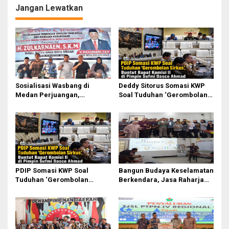
Jangan Lewatkan
Sosialisasi Wasbang di
Deddy Sitorus Somasi KWP
Medan Perjuangan,
Soal Tuduhan ‘Gerombolan
Zulkarnaen Janji
Sirkus’, Buntut Rapat Komisi
Perjuangkan Ruang Bermain
II Dipimpin Sufmi Dasco
Anak
Ahmad
PDIP Somasi KWP Soal
Bangun Budaya Keselamatan
Tuduhan ‘Gerombolan
Berkendara, Jasa Raharja
Sirkus’, Buntut Rapat Komisi
Gelar Safety Campaign di PT
II Dipimpin Sufmi Dasco
Pasifik Medan Industri
Ahmad