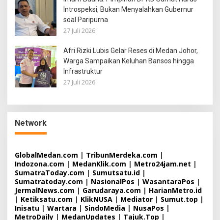
Introspeksi, Bukan Menyalahkan Gubernur
soal Paripurna
27 Juli 2026
Afri Rizki Lubis Gelar Reses di Medan Johor,
Warga Sampaikan Keluhan Bansos hingga
Infrastruktur
27 Juli 2026
Network
GlobalMedan.com
|
TribunMerdeka.com
|
Indozona.com
|
MedanKlik.com
|
Metro24jam.net
|
SumatraToday.com
|
Sumutsatu.id
|
Sumatratoday.com
|
NasionalPos
|
WasantaraPos
|
JermalNews.com
|
Garudaraya.com
|
HarianMetro.id
|
Ketiksatu.com
|
KlikNUSA
|
Mediator
|
Sumut.top
|
Inisatu
|
Wartara
|
SindoMedia
|
NusaPos
|
MetroDaily
|
MedanUpdates
|
Tajuk.Top
|