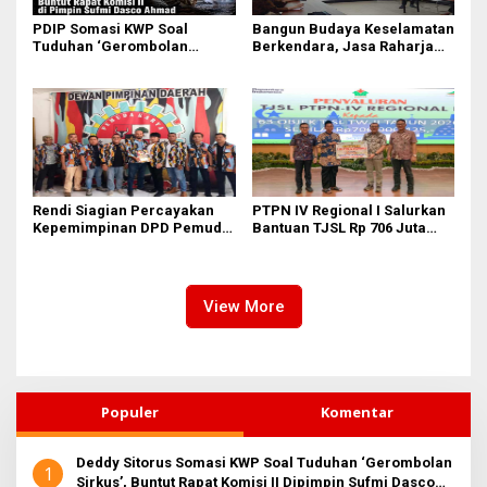
PDIP Somasi KWP Soal
Bangun Budaya Keselamatan
Tuduhan ‘Gerombolan
Berkendara, Jasa Raharja
Sirkus’, Buntut Rapat Komisi
Gelar Safety Campaign di PT
II Dipimpin Sufmi Dasco
Pasifik Medan Industri
Ahmad
Rendi Siagian Percayakan
PTPN IV Regional I Salurkan
Kepemimpinan DPD Pemuda
Bantuan TJSL Rp 706 Juta
Karya Nasional Kota Medan
untuk Pembangunan Sosial
kepada Josef Sembiring
Berkelanjutan
View More
Populer
Komentar
Deddy Sitorus Somasi KWP Soal Tuduhan ‘Gerombolan
1
Sirkus’, Buntut Rapat Komisi II Dipimpin Sufmi Dasco