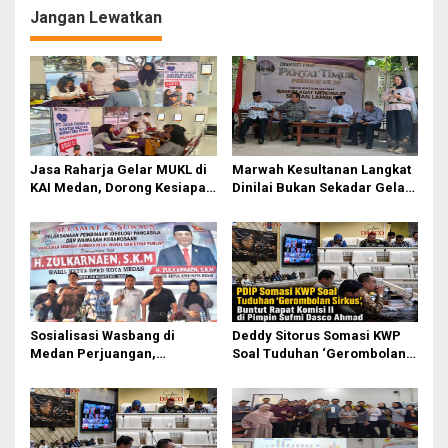
Jangan Lewatkan
Jasa Raharja Gelar MUKL di
Marwah Kesultanan Langkat
KAI Medan, Dorong Kesiapan
Dinilai Bukan Sekadar Gelar
dan Keselamatan Petugas
Dan Simbol
Transportasi
Sosialisasi Wasbang di
Deddy Sitorus Somasi KWP
Medan Perjuangan,
Soal Tuduhan ‘Gerombolan
Zulkarnaen Janji
Sirkus’, Buntut Rapat Komisi
Perjuangkan Ruang Bermain
II Dipimpin Sufmi Dasco
Anak
Ahmad