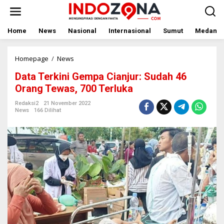
Lewati
ke
konten
Home
News
Nasional
Internasional
Sumut
Medan
Data
Homepage
/
News
Terkini
Data Terkini Gempa Cianjur: Sudah 46
Gempa
Cianjur:
Orang Tewas, 700 Terluka
Sudah
46
Redaksi2
21 November 2022
News
166 Dilihat
Orang
Tewas,
700
Terluka