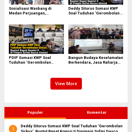
Sosialisasi Wasbang di
Deddy Sitorus Somasi KWP
Medan Perjuangan,
Soal Tuduhan ‘Gerombolan
Zulkarnaen Janji
Sirkus’, Buntut Rapat Komisi
Perjuangkan Ruang Bermain
II Dipimpin Sufmi Dasco
Anak
Ahmad
PDIP Somasi KWP Soal
Bangun Budaya Keselamatan
Tuduhan ‘Gerombolan
Berkendara, Jasa Raharja
Sirkus’, Buntut Rapat Komisi
Gelar Safety Campaign di PT
II Dipimpin Sufmi Dasco
Pasifik Medan Industri
Ahmad
View More
Populer
Komentar
Deddy Sitorus Somasi KWP Soal Tuduhan ‘Gerombolan
1
Sirkus’, Buntut Rapat Komisi II Dipimpin Sufmi Dasco