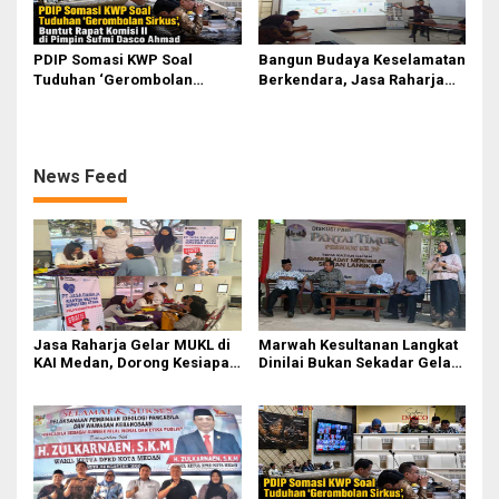
PDIP Somasi KWP Soal
Bangun Budaya Keselamatan
Tuduhan ‘Gerombolan
Berkendara, Jasa Raharja
Sirkus’, Buntut Rapat Komisi
Gelar Safety Campaign di PT
II Dipimpin Sufmi Dasco
Pasifik Medan Industri
Ahmad
News Feed
Jasa Raharja Gelar MUKL di
Marwah Kesultanan Langkat
KAI Medan, Dorong Kesiapan
Dinilai Bukan Sekadar Gelar
dan Keselamatan Petugas
Dan Simbol
Transportasi