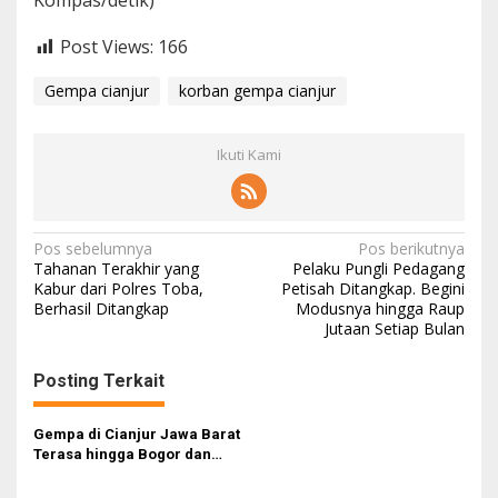
Kompas/detik)
Post Views:
166
Gempa cianjur
korban gempa cianjur
Ikuti Kami
Navigasi
Pos sebelumnya
Pos berikutnya
Tahanan Terakhir yang
Pelaku Pungli Pedagang
pos
Kabur dari Polres Toba,
Petisah Ditangkap. Begini
Berhasil Ditangkap
Modusnya hingga Raup
Jutaan Setiap Bulan
Posting Terkait
Gempa di Cianjur Jawa Barat
Terasa hingga Bogor dan
Jakarta