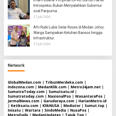
Irham Buana: Pimpinan DPRD Sumut Harus
Introspeksi, Bukan Menyalahkan Gubernur
soal Paripurna
27 Juli 2026
Afri Rizki Lubis Gelar Reses di Medan Johor,
Warga Sampaikan Keluhan Bansos hingga
Infrastruktur
27 Juli 2026
Network
GlobalMedan.com
|
TribunMerdeka.com
|
Indozona.com
|
MedanKlik.com
|
Metro24jam.net
|
SumatraToday.com
|
Sumutsatu.id
|
Sumatratoday.com
|
NasionalPos
|
WasantaraPos
|
JermalNews.com
|
Garudaraya.com
|
HarianMetro.id
|
Ketiksatu.com
|
KlikNUSA
|
Mediator
|
Sumut.top
|
Inisatu
|
Wartara
|
SindoMedia
|
NusaPos
|
MetroDaily
|
MedanUpdates
|
Tajuk.Top
|