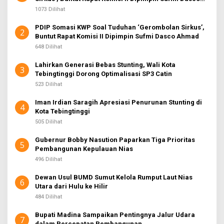
Ahmad
1073 Dilihat
PDIP Somasi KWP Soal Tuduhan ‘Gerombolan Sirkus’,
2
Buntut Rapat Komisi II Dipimpin Sufmi Dasco Ahmad
648 Dilihat
Lahirkan Generasi Bebas Stunting, Wali Kota
3
Tebingtinggi Dorong Optimalisasi SP3 Catin
523 Dilihat
Iman Irdian Saragih Apresiasi Penurunan Stunting di
4
Kota Tebingtinggi
505 Dilihat
Gubernur Bobby Nasution Paparkan Tiga Prioritas
5
Pembangunan Kepulauan Nias
496 Dilihat
Dewan Usul BUMD Sumut Kelola Rumput Laut Nias
6
Utara dari Hulu ke Hilir
484 Dilihat
Bupati Madina Sampaikan Pentingnya Jalur Udara
7
dalam Percepatan Pembangunan