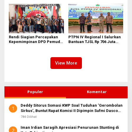
II Dipimpin Sufmi Dasco
Pasifik Medan Industri
Ahmad
Rendi Siagian Percayakan
PTPN IV Regional I Salurkan
Kepemimpinan DPD Pemuda
Bantuan TJSL Rp 706 Juta
Karya Nasional Kota Medan
untuk Pembangunan Sosial
kepada Josef Sembiring
Berkelanjutan
View More
Populer
Komentar
Deddy Sitorus Somasi KWP Soal Tuduhan ‘Gerombolan
1
Sirkus’, Buntut Rapat Komisi II Dipimpin Sufmi Dasco
Ahmad
784 Dilihat
Iman Irdian Saragih Apresiasi Penurunan Stunting di
2