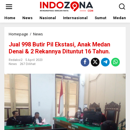
Lewati
ke
konten
Home
News
Nasional
Internasional
Sumut
Medan
Jual
Homepage
/
News
998
Jual 998 Butir Pil Ekstasi, Anak Medan
Butir
Pil
Denai & 2 Rekannya Dituntut 16 Tahun.
Ekstasi,
Anak
Redaksi2
5 April 2023
News
267 Dilihat
Medan
Denai
&
2
Rekannya
Dituntut
16
Tahun.