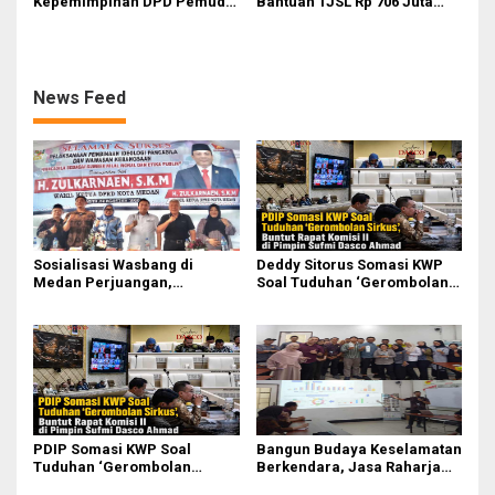
Kepemimpinan DPD Pemuda
Bantuan TJSL Rp 706 Juta
Karya Nasional Kota Medan
untuk Pembangunan Sosial
kepada Josef Sembiring
Berkelanjutan
News Feed
Sosialisasi Wasbang di
Deddy Sitorus Somasi KWP
Medan Perjuangan,
Soal Tuduhan ‘Gerombolan
Zulkarnaen Janji
Sirkus’, Buntut Rapat Komisi
Perjuangkan Ruang Bermain
II Dipimpin Sufmi Dasco
Anak
Ahmad
PDIP Somasi KWP Soal
Bangun Budaya Keselamatan
Tuduhan ‘Gerombolan
Berkendara, Jasa Raharja
Sirkus’, Buntut Rapat Komisi
Gelar Safety Campaign di PT