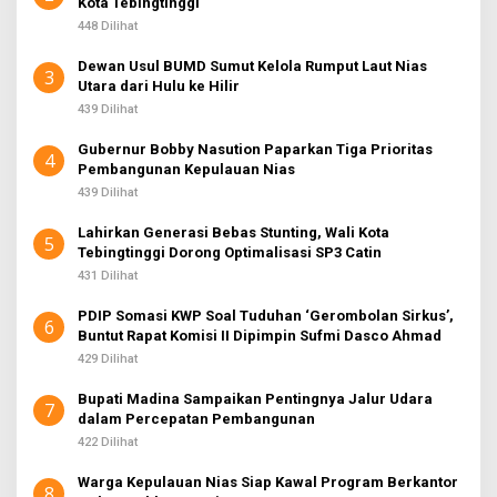
Kota Tebingtinggi
448 Dilihat
Dewan Usul BUMD Sumut Kelola Rumput Laut Nias
3
Utara dari Hulu ke Hilir
439 Dilihat
Gubernur Bobby Nasution Paparkan Tiga Prioritas
4
Pembangunan Kepulauan Nias
439 Dilihat
Lahirkan Generasi Bebas Stunting, Wali Kota
5
Tebingtinggi Dorong Optimalisasi SP3 Catin
431 Dilihat
PDIP Somasi KWP Soal Tuduhan ‘Gerombolan Sirkus’,
6
Buntut Rapat Komisi II Dipimpin Sufmi Dasco Ahmad
429 Dilihat
Bupati Madina Sampaikan Pentingnya Jalur Udara
7
dalam Percepatan Pembangunan
422 Dilihat
Warga Kepulauan Nias Siap Kawal Program Berkantor
8