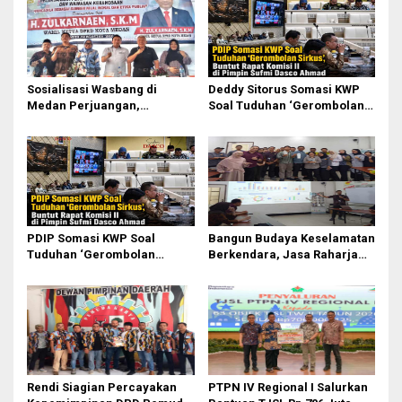
Sosialisasi Wasbang di
Deddy Sitorus Somasi KWP
Medan Perjuangan,
Soal Tuduhan ‘Gerombolan
Zulkarnaen Janji
Sirkus’, Buntut Rapat Komisi
Perjuangkan Ruang Bermain
II Dipimpin Sufmi Dasco
Anak
Ahmad
PDIP Somasi KWP Soal
Bangun Budaya Keselamatan
Tuduhan ‘Gerombolan
Berkendara, Jasa Raharja
Sirkus’, Buntut Rapat Komisi
Gelar Safety Campaign di PT
II Dipimpin Sufmi Dasco
Pasifik Medan Industri
Ahmad
Rendi Siagian Percayakan
PTPN IV Regional I Salurkan