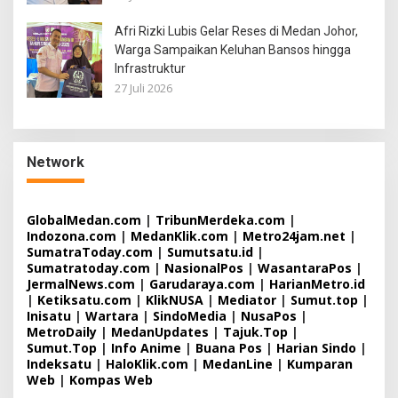
Afri Rizki Lubis Gelar Reses di Medan Johor,
Warga Sampaikan Keluhan Bansos hingga
Infrastruktur
27 Juli 2026
Network
GlobalMedan.com
|
TribunMerdeka.com
|
Indozona.com
|
MedanKlik.com
|
Metro24jam.net
|
SumatraToday.com
|
Sumutsatu.id
|
Sumatratoday.com
|
NasionalPos
|
WasantaraPos
|
JermalNews.com
|
Garudaraya.com
|
HarianMetro.id
|
Ketiksatu.com
|
KlikNUSA
|
Mediator
|
Sumut.top
|
Inisatu
|
Wartara
|
SindoMedia
|
NusaPos
|
MetroDaily
|
MedanUpdates
|
Tajuk.Top
|
Sumut.Top
|
Info Anime
|
Buana Pos
|
Harian Sindo
|
Indeksatu
|
HaloKlik.com
|
MedanLine
|
Kumparan
Web
|
Kompas Web