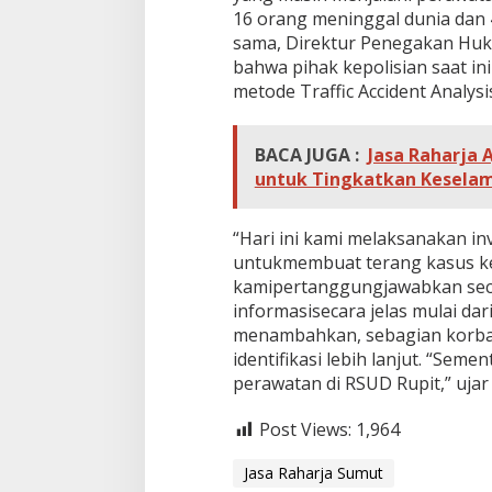
16 orang meninggal dunia dan
sama, Direktur Penegakan Huku
bahwa pihak kepolisian saat i
metode Traffic Accident Analysi
BACA JUGA :
Jasa Raharja 
untuk Tingkatkan Kesela
“Hari ini kami melaksanakan inv
untukmembuat terang kasus kecel
kamipertanggungjawabkan sec
informasisecara jelas mulai dari
menambahkan, sebagian korba
identifikasi lebih lanjut. “Sem
perawatan di RSUD Rupit,” ujar F
Post Views:
1,964
Jasa Raharja Sumut