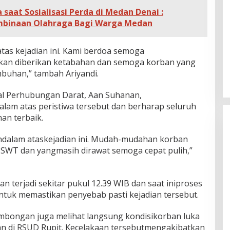
 saat Sosialisasi Perda di Medan Denai :
mbinaan Olahraga Bagi Warga Medan
tas kejadian ini. Kami berdoa semoga
lkan diberikan ketabahan dan semoga korban yang
buhan,” tambah Ariyandi.
ral Perhubungan Darat, Aan Suhanan,
am atas peristiwa tersebut dan berharap seluruh
n terbaik.
dalam ataskejadian ini. Mudah-mudahan korban
h SWT dan yangmasih dirawat semoga cepat pulih,”
n terjadi sekitar pukul 12.39 WIB dan saat iniproses
tuk memastikan penyebab pasti kejadian tersebut.
mbongan juga melihat langsung kondisikorban luka
n di RSUD Rupit. Kecelakaan tersebutmengakibatkan