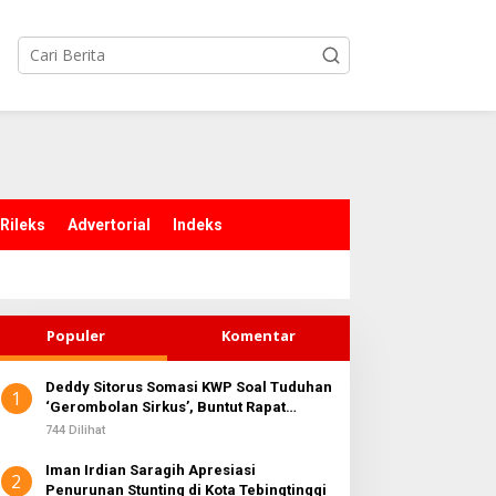
Rileks
Advertorial
Indeks
Populer
Komentar
Deddy Sitorus Somasi KWP Soal Tuduhan
1
‘Gerombolan Sirkus’, Buntut Rapat
Komisi II Dipimpin Sufmi Dasco Ahmad
744 Dilihat
Iman Irdian Saragih Apresiasi
2
Penurunan Stunting di Kota Tebingtinggi