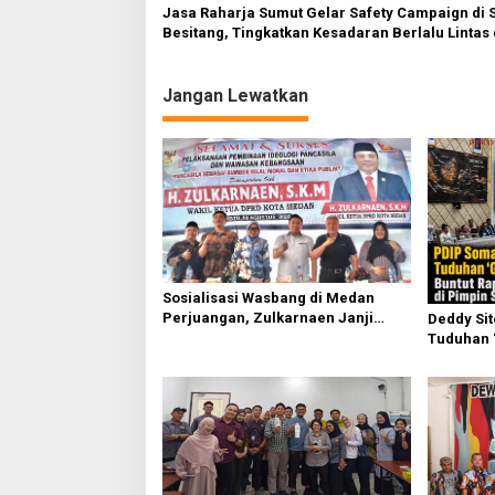
Jasa Raharja Sumut Gelar Safety Campaign di
Besitang, Tingkatkan Kesadaran Berlalu Lintas 
Kalangan Pelajar
Jangan Lewatkan
Sosialisasi Wasbang di Medan
Perjuangan, Zulkarnaen Janji
Deddy Si
Perjuangkan Ruang Bermain Anak
Tuduhan 
Buntut Ra
Sufmi Da