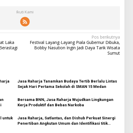
Ikuti Kami
Pos berikutnya
at Laka
Festival Layang-Layang Piala Gubernur Dibuka,
Berastagi
Bobby Nasution Ingin Jadi Daya Tarik Wisata
Sumut
harja
Jasa Raharja Tanamkan Budaya Tertib Berlalu Lintas
Sejak Hari Pertama Sekolah di SMAN 15 Medan
an
Bersama BNN, Jasa Raharja Wujudkan Lingkungan
i
Kerja Produktif dan Bebas Narkoba
l untuk
Jasa Raharja, Satlantas, dan Dishub Perkuat Sinergi
Penertiban Angkutan Umum dan Identifikasi titik
Rawan Laka