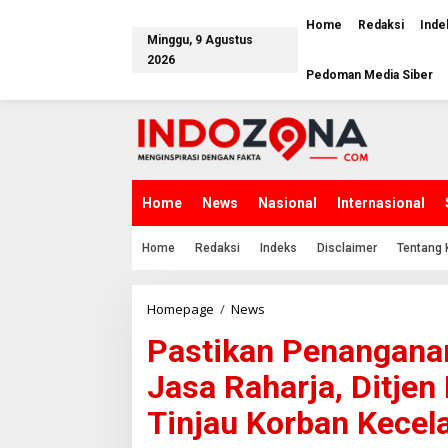
Lewati
ke
Home
Redaksi
Inde
Minggu, 9 Agustus
konten
2026
Pedoman Media Siber
Home
News
Nasional
Internasional
Home
Redaksi
Indeks
Disclaimer
Tentang 
Pastikan
Homepage
/
News
Penanganan
Pastikan Penanganan
Korban
Berjalan
Jasa Raharja, Ditjen
Baik,
Jasa
Tinjau Korban Kecel
Raharja,
Ditjen