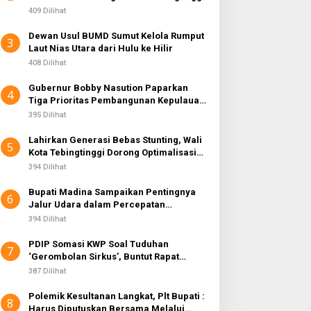
409 Dilihat
Dewan Usul BUMD Sumut Kelola Rumput
3
Laut Nias Utara dari Hulu ke Hilir
408 Dilihat
Gubernur Bobby Nasution Paparkan
4
Tiga Prioritas Pembangunan Kepulauan
Nias
395 Dilihat
Lahirkan Generasi Bebas Stunting, Wali
5
Kota Tebingtinggi Dorong Optimalisasi
SP3 Catin
394 Dilihat
Bupati Madina Sampaikan Pentingnya
6
Jalur Udara dalam Percepatan
Pembangunan
394 Dilihat
PDIP Somasi KWP Soal Tuduhan
7
‘Gerombolan Sirkus’, Buntut Rapat
Komisi II Dipimpin Sufmi Dasco Ahmad
387 Dilihat
Polemik Kesultanan Langkat, Plt Bupati :
8
Harus Diputuskan Bersama Melalui