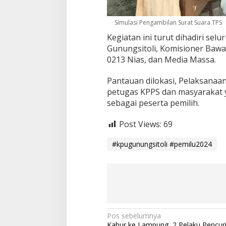
Simulasi Pengambilan Surat Suara TPS
Kegiatan ini turut dihadiri se
Gunungsitoli, Komisioner Bawas
0213 Nias, dan Media Massa.
Pantauan dilokasi, Pelaksanaan
petugas KPPS dan masyarakat y
sebagai peserta pemilih.
Post Views:
69
#kpugunungsitoli #pemilu2024
Navigasi
Pos sebelumnya
Kabur ke Lampung, 2 Pelaku Pencuri