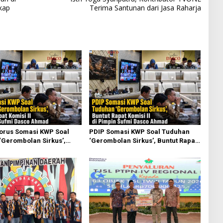
kap
Terima Santunan dari Jasa Raharja
torus Somasi KWP Soal
PDIP Somasi KWP Soal Tuduhan
‘Gerombolan Sirkus’,
‘Gerombolan Sirkus’, Buntut Rapat
pat Komisi II Dipimpin
Komisi II Dipimpin Sufmi Dasco
sco Ahmad
Ahmad