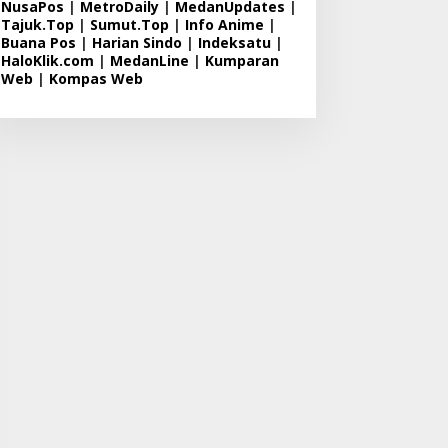
NusaPos
|
MetroDaily
|
MedanUpdates
|
Tajuk.Top
|
Sumut.Top
|
Info Anime
|
Buana Pos
|
Harian Sindo
|
Indeksatu
|
HaloKlik.com
|
MedanLine
|
Kumparan
Web
|
Kompas Web