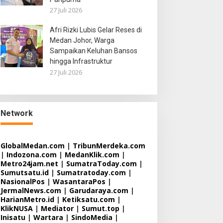
27 Juli 2026
Afri Rizki Lubis Gelar Reses di
Medan Johor, Warga
Sampaikan Keluhan Bansos
hingga Infrastruktur
27 Juli 2026
Network
GlobalMedan.com
|
TribunMerdeka.com
|
Indozona.com
|
MedanKlik.com
|
Metro24jam.net
|
SumatraToday.com
|
Sumutsatu.id
|
Sumatratoday.com
|
NasionalPos
|
WasantaraPos
|
JermalNews.com
|
Garudaraya.com
|
HarianMetro.id
|
Ketiksatu.com
|
KlikNUSA
|
Mediator
|
Sumut.top
|
Inisatu
|
Wartara
|
SindoMedia
|