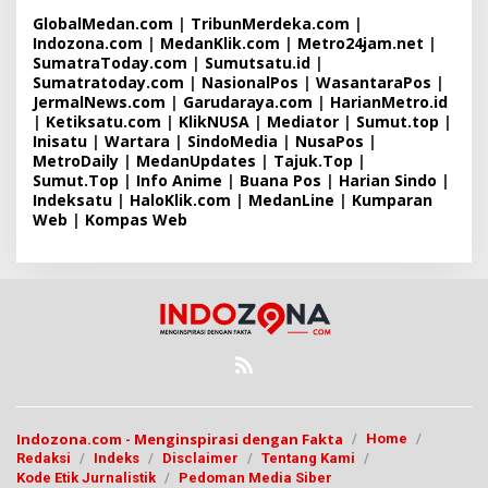
GlobalMedan.com
|
TribunMerdeka.com
|
Indozona.com
|
MedanKlik.com
|
Metro24jam.net
|
SumatraToday.com
|
Sumutsatu.id
|
Sumatratoday.com
|
NasionalPos
|
WasantaraPos
|
JermalNews.com
|
Garudaraya.com
|
HarianMetro.id
|
Ketiksatu.com
|
KlikNUSA
|
Mediator
|
Sumut.top
|
Inisatu
|
Wartara
|
SindoMedia
|
NusaPos
|
MetroDaily
|
MedanUpdates
|
Tajuk.Top
|
Sumut.Top
|
Info Anime
|
Buana Pos
|
Harian Sindo
|
Indeksatu
|
HaloKlik.com
|
MedanLine
|
Kumparan
Web
|
Kompas Web
Indozona.com - Menginspirasi dengan Fakta
Home
Redaksi
Indeks
Disclaimer
Tentang Kami
Kode Etik Jurnalistik
Pedoman Media Siber