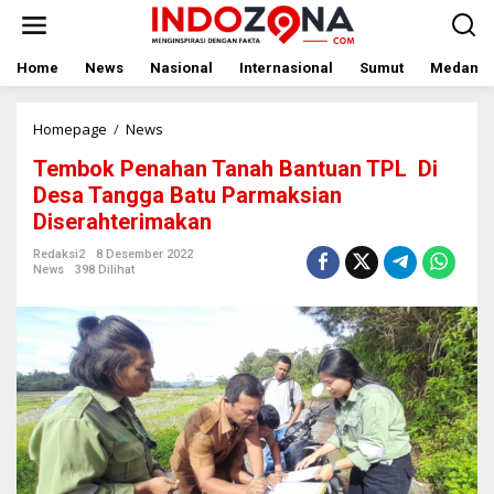
Lewati
ke
konten
Home
News
Nasional
Internasional
Sumut
Medan
Tembok
Homepage
/
News
Penahan
Tembok Penahan Tanah Bantuan TPL Di
Tanah
Bantuan
Desa Tangga Batu Parmaksian
TPL
Diserahterimakan
Di
Desa
Redaksi2
8 Desember 2022
Tangga
News
398 Dilihat
Batu
Parmaksian
Diserahterimakan