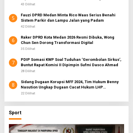
43 Dilihat
Fauzi DPRD Medan Minta Rico Waas Serius Benahi
5
Sistem Parkir dan Lampu Jalan yang Padam
42 Dilihat
Raker DPRD Kota Medan 2026 Resmi Dibuka, Wong
6
Chun Sen Dorong Transformasi Digital
35 Dilihat
PDIP Somasi KWP Soal Tuduhan ‘Gerombolan Sirkus’,
7
Buntut Rapat Komisi II Dipimpin Sufmi Dasco Ahmad
28 Dilihat
Sidang Dugaan Korupsi MFF 2024, Tim Hukum Benny
8
Nasution Ungkap Dugaan Cacat Hukum LHP
Inspektorat
22 Dilihat
Sport