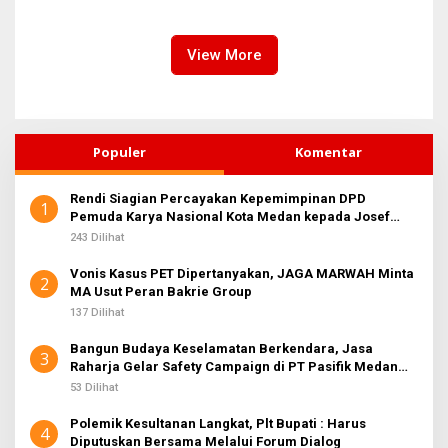
Finishing Ulang
Kawasan Labuhan Deli dan
Medan Marelan
View More
Populer
Komentar
Rendi Siagian Percayakan Kepemimpinan DPD
1
Pemuda Karya Nasional Kota Medan kepada Josef
Sembiring
243 Dilihat
Vonis Kasus PET Dipertanyakan, JAGA MARWAH Minta
2
MA Usut Peran Bakrie Group
137 Dilihat
Bangun Budaya Keselamatan Berkendara, Jasa
3
Raharja Gelar Safety Campaign di PT Pasifik Medan
Industri
53 Dilihat
Polemik Kesultanan Langkat, Plt Bupati : Harus
4
Diputuskan Bersama Melalui Forum Dialog