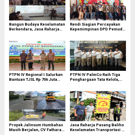
Bangun Budaya Keselamatan
Rendi Siagian Percayakan
Berkendara, Jasa Raharja
Kepemimpinan DPD Pemuda
Gelar Safety Campaign di PT
Karya Nasional Kota Medan
Pasifik Medan Industri
kepada Josef Sembiring
PTPN IV Regional I Salurkan
PTPN IV PalmCo Raih Tiga
Bantuan TJSL Rp 706 Juta
Penghargaan Tata Kelola,
untuk Pembangunan Sosial
Perkuat Kinerja Operasional
Berkelanjutan
dan Efisiensi
Proyek Jalinsum Humbahas
Jasa Raharja Pasang Baliho
Masih Berjalan, CV Fathara
Keselamatan Transportasi di
Jasa Teknik Janjikan
Titik Rawan Kecelakaan