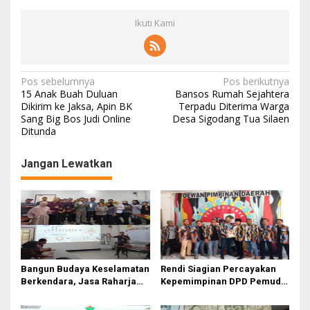
Ikuti Kami
Navigasi
Pos sebelumnya
Pos berikutnya
15 Anak Buah Duluan
Bansos Rumah Sejahtera
pos
Dikirim ke Jaksa, Apin BK
Terpadu Diterima Warga
Sang Big Bos Judi Online
Desa Sigodang Tua Silaen
Ditunda
Jangan Lewatkan
Bangun Budaya Keselamatan
Rendi Siagian Percayakan
Berkendara, Jasa Raharja
Kepemimpinan DPD Pemuda
Gelar Safety Campaign di PT
Karya Nasional Kota Medan
Pasifik Medan Industri
kepada Josef Sembiring