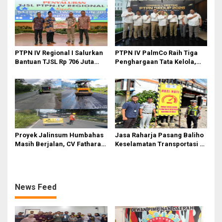
PTPN IV Regional I Salurkan
PTPN IV PalmCo Raih Tiga
Bantuan TJSL Rp 706 Juta
Penghargaan Tata Kelola,
untuk Pembangunan Sosial
Perkuat Kinerja Operasional
Berkelanjutan
dan Efisiensi
Proyek Jalinsum Humbahas
Jasa Raharja Pasang Baliho
Masih Berjalan, CV Fathara
Keselamatan Transportasi di
Jasa Teknik Janjikan
Titik Rawan Kecelakaan
Finishing Ulang
Kawasan Labuhan Deli dan
Medan Marelan
News Feed