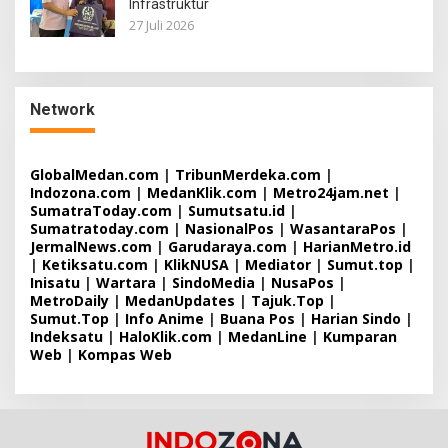
Infrastruktur
27 Juli 2026
Network
GlobalMedan.com
|
TribunMerdeka.com
|
Indozona.com
|
MedanKlik.com
|
Metro24jam.net
|
SumatraToday.com
|
Sumutsatu.id
|
Sumatratoday.com
|
NasionalPos
|
WasantaraPos
|
JermalNews.com
|
Garudaraya.com
|
HarianMetro.id
|
Ketiksatu.com
|
KlikNUSA
|
Mediator
|
Sumut.top
|
Inisatu
|
Wartara
|
SindoMedia
|
NusaPos
|
MetroDaily
|
MedanUpdates
|
Tajuk.Top
|
Sumut.Top
|
Info Anime
|
Buana Pos
|
Harian Sindo
|
Indeksatu
|
HaloKlik.com
|
MedanLine
|
Kumparan
Web
|
Kompas Web