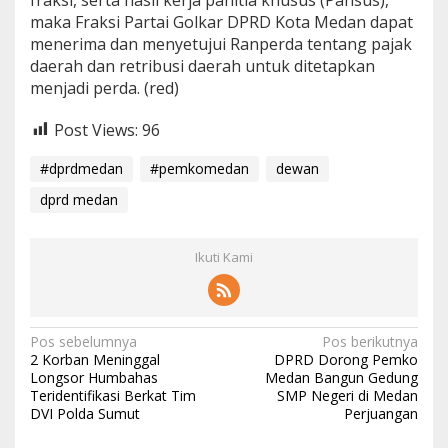
maka Fraksi Partai Golkar DPRD Kota Medan dapat
menerima dan menyetujui Ranperda tentang pajak
daerah dan retribusi daerah untuk ditetapkan
menjadi perda. (red)
Post Views:
96
#dprdmedan
#pemkomedan
dewan
dprd medan
Ikuti Kami
Navigasi
Pos sebelumnya
Pos berikutnya
2 Korban Meninggal
DPRD Dorong Pemko
pos
Longsor Humbahas
Medan Bangun Gedung
Teridentifikasi Berkat Tim
SMP Negeri di Medan
DVI Polda Sumut
Perjuangan