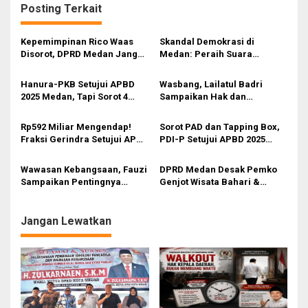
Posting Terkait
Kepemimpinan Rico Waas
Skandal Demokrasi di
Disorot, DPRD Medan Jangan
Medan: Peraih Suara
Ragu Gunakan Hak Interplasi
Terbanyak Dikubur, Warga
Berteriak Minta Keadilan!
Hanura-PKB Setujui APBD
Wasbang, Lailatul Badri
2025 Medan, Tapi Sorot 4
Sampaikan Hak dan
Masalah Krusial: Serapan
Kewajiban Warga Negara
Anggaran Hanya 82%, SILPA
Rp592 Miliar Mengendap!
Sorot PAD dan Tapping Box,
Rp592 M, Banjir, dan
Fraksi Gerindra Setujui APBD
PDI-P Setujui APBD 2025
Infrastruktur
2025 Medan dengan
Medan dengan Segudang
Segudang Catatan Kritis
Catatan Kritis
Wawasan Kebangsaan, Fauzi
DPRD Medan Desak Pemko
Sampaikan Pentingnya
Genjot Wisata Bahari &
Pancasila Dalam Kehidupan
Mangrove di Medan Utara:
Ini Potensi Ekonomi
Menggiurkan!
Jangan Lewatkan