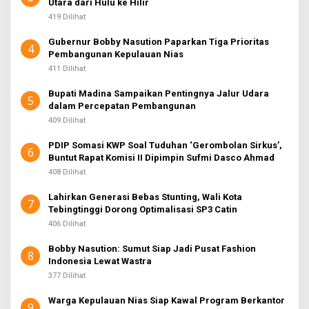
Utara dari Hulu ke Hilir
419 Dilihat
Gubernur Bobby Nasution Paparkan Tiga Prioritas
4
Pembangunan Kepulauan Nias
411 Dilihat
Bupati Madina Sampaikan Pentingnya Jalur Udara
5
dalam Percepatan Pembangunan
409 Dilihat
PDIP Somasi KWP Soal Tuduhan ‘Gerombolan Sirkus’,
6
Buntut Rapat Komisi II Dipimpin Sufmi Dasco Ahmad
408 Dilihat
Lahirkan Generasi Bebas Stunting, Wali Kota
7
Tebingtinggi Dorong Optimalisasi SP3 Catin
406 Dilihat
Bobby Nasution: Sumut Siap Jadi Pusat Fashion
8
Indonesia Lewat Wastra
377 Dilihat
Warga Kepulauan Nias Siap Kawal Program Berkantor
9