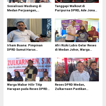
Sosialisasi Wasbang di
Tanggapi Walkout di
Medan Perjuangan,
Paripurna DPRD, Ade Jona
Zulkarnaen Janji
Sebut Hak Bobby Nasution
Perjuangkan Ruang Bermain
Sebagai Kepala Daerah
Anak
Irham Buana: Pimpinan
Afri Rizki Lubis Gelar Reses
DPRD Sumut Harus
di Medan Johor, Warga
Introspeksi, Bukan
Sampaikan Keluhan Bansos
Menyalahkan Gubernur soal
hingga Infrastruktur
Paripurna
Warga Mabar Hilir Titip
Reses DPRD Medan,
Harapan pada Reses DPRD
Zulkarnaen Pastikan
Medan, Dari Banjir yang Tak
Aspirasi Warga Soal
Kunjung Surut hingga
Sampah, Bansos hingga
Layanan IKD
Infrastruktur Dikawal