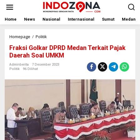
Lewati
ke
konten
Home
News
Nasional
Internasional
Sumut
Medan
Fraksi
Homepage
/
Politik
Golkar
Fraksi Golkar DPRD Medan Terkait Pajak
DPRD
Medan
Daerah Soal UMKM
Terkait
Pajak
Adminberita
7 Desember 2023
Politik
96 Dilihat
Daerah
Soal
UMKM