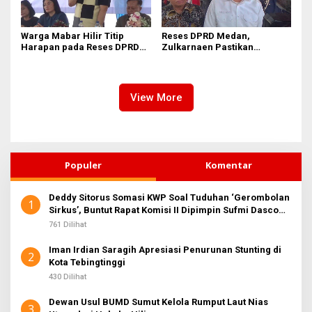
Warga Mabar Hilir Titip
Reses DPRD Medan,
Harapan pada Reses DPRD
Zulkarnaen Pastikan
Medan, Dari Banjir yang Tak
Aspirasi Warga Soal
Kunjung Surut hingga
Sampah, Bansos hingga
Layanan IKD
Infrastruktur Dikawal
View More
Populer
Komentar
Deddy Sitorus Somasi KWP Soal Tuduhan ‘Gerombolan
1
Sirkus’, Buntut Rapat Komisi II Dipimpin Sufmi Dasco
Ahmad
761 Dilihat
Iman Irdian Saragih Apresiasi Penurunan Stunting di
2
Kota Tebingtinggi
430 Dilihat
Dewan Usul BUMD Sumut Kelola Rumput Laut Nias
3