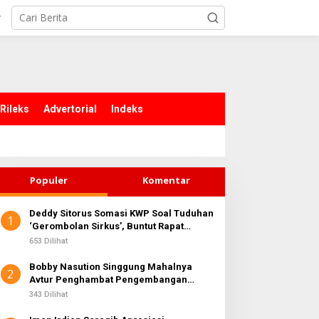
r
Rileks
Advertorial
Indeks
Populer
Komentar
Deddy Sitorus Somasi KWP Soal Tuduhan
1
‘Gerombolan Sirkus’, Buntut Rapat
Komisi II Dipimpin Sufmi Dasco Ahmad
653 Dilihat
Bobby Nasution Singgung Mahalnya
2
Avtur Penghambat Pengembangan
Industri Penerbangan di Sumut
343 Dilihat