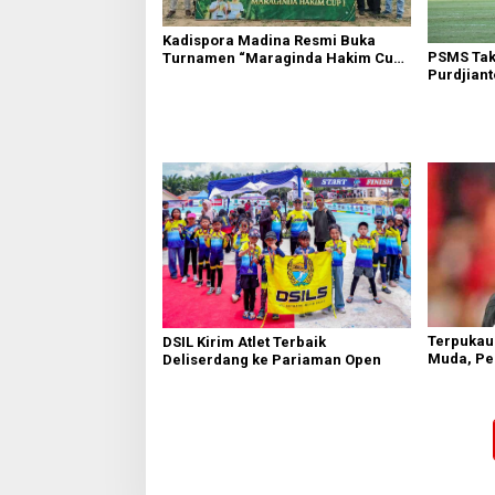
Kadispora Madina Resmi Buka
PSMS Takl
Turnamen “Maraginda Hakim Cup
Purdjian
I” di Kotanopan
Sebagai E
Terpukau
DSIL Kirim Atlet Terbaik
Muda, Pe
Deliserdang ke Pariaman Open
Senior B
Aksi Tim