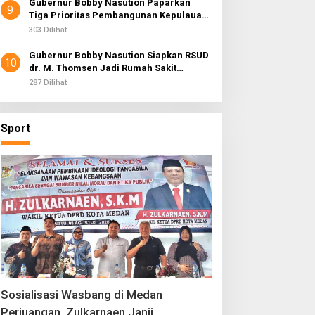
Gubernur Bobby Nasution Paparkan
9
Tiga Prioritas Pembangunan Kepulauan
Nias
303 Dilihat
Gubernur Bobby Nasution Siapkan RSUD
10
dr. M. Thomsen Jadi Rumah Sakit
Regional Kepulauan Nias
287 Dilihat
Sport
Sosialisasi Wasbang di Medan
Perjuangan, Zulkarnaen Janji