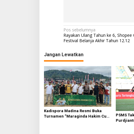
Navigasi
Pos sebelumnya
Rayakan Ulang Tahun ke 6, Shopee 
pos
Festival Belanja Akhir Tahun 12.12
Jangan Lewatkan
Kadispora Madina Resmi Buka
PSMS Takl
Turnamen “Maraginda Hakim Cup
Purdjian
I” di Kotanopan
Sebagai E