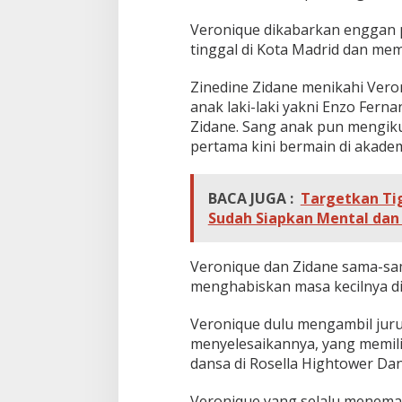
Veronique dikabarkan enggan p
tinggal di Kota Madrid dan memi
Zinedine Zidane menikahi Vero
anak laki-laki yakni Enzo Fern
Zidane. Sang anak pun mengiku
pertama kini bermain di akadem
BACA JUGA :
Targetkan Tig
Sudah Siapkan Mental dan 
Veronique dan Zidane sama-sam
menghabiskan masa kecilnya di
Veronique dulu mengambil juru
menyelesaikannya, yang memili
dansa di Rosella Hightower Dan
Veronique yang selalu menemai 