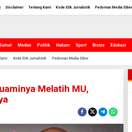
s
Disclaimer
Tentang Kami
Kode Etik Jurnalistik
Pedoman Media Sibe
Sumut
Medan
Politik
Hukum
Sport
Bisnis
Edukasi
Kami
Kode Etik Jurnalistik
Pedoman Media Siber
Suaminya Melatih MU,
ya