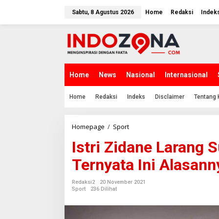
Lewati
ke
Sabtu, 8 Agustus 2026
Home
Redaksi
Indek
konten
Home
News
Nasional
Internasional
Home
Redaksi
Indeks
Disclaimer
Tentang 
Istri
Homepage
/
Sport
Zidane
Istri Zidane Larang 
Larang
Suaminya
Ternyata Ini Alasann
Melatih
MU,
Ternyata
Redaksi2
20 November 2021
Ini
Sport
236 Dilihat
Alasannya