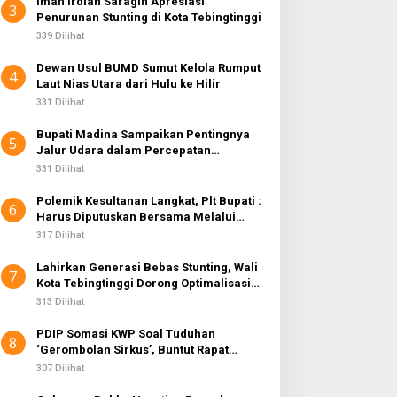
Iman Irdian Saragih Apresiasi
3
Penurunan Stunting di Kota Tebingtinggi
339 Dilihat
Dewan Usul BUMD Sumut Kelola Rumput
4
Laut Nias Utara dari Hulu ke Hilir
331 Dilihat
Bupati Madina Sampaikan Pentingnya
5
Jalur Udara dalam Percepatan
Pembangunan
331 Dilihat
Polemik Kesultanan Langkat, Plt Bupati :
6
Harus Diputuskan Bersama Melalui
Forum Dialog
317 Dilihat
Lahirkan Generasi Bebas Stunting, Wali
7
Kota Tebingtinggi Dorong Optimalisasi
SP3 Catin
313 Dilihat
PDIP Somasi KWP Soal Tuduhan
8
‘Gerombolan Sirkus’, Buntut Rapat
Komisi II Dipimpin Sufmi Dasco Ahmad
307 Dilihat