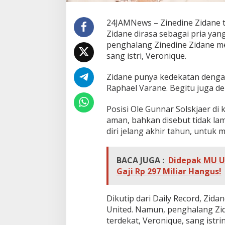
24JAMNews – Zinedine Zidane 
Zidane dirasa sebagai pria ya
penghalang Zinedine Zidane me
sang istri, Veronique.
Zidane punya kedekatan dengan
Raphael Varane. Begitu juga d
Posisi Ole Gunnar Solskjaer di
aman, bahkan disebut tidak lam
diri jelang akhir tahun, unt
BACA JUGA :
Didepak MU Us
Gaji Rp 297 Miliar Hangus!
Dikutip dari Daily Record, Zi
United. Namun, penghalang Zid
terdekat, Veronique, sang istrin