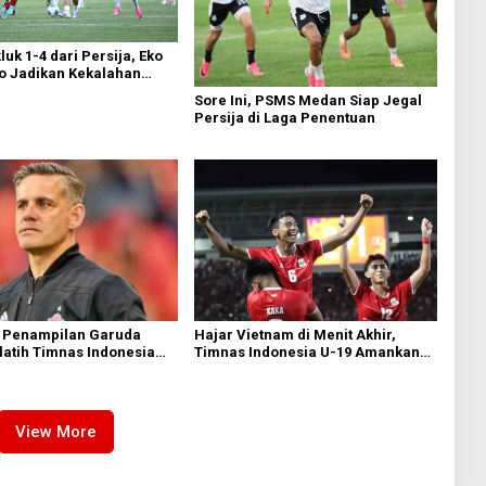
uk 1-4 dari Persija, Eko
to Jadikan Kekalahan
valuasi di Liga 2
Sore Ini, PSMS Medan Siap Jegal
Persija di Laga Penentuan
 Penampilan Garuda
Hajar Vietnam di Menit Akhir,
latih Timnas Indonesia
Timnas Indonesia U-19 Amankan
akal Saksikan Langsung
Tiket Semifinal AFF U-19
nas U-19
View More