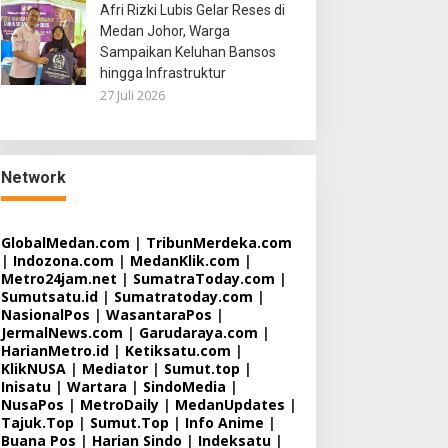
Afri Rizki Lubis Gelar Reses di
Medan Johor, Warga
Sampaikan Keluhan Bansos
hingga Infrastruktur
27 Juli 2026
Network
GlobalMedan.com
|
TribunMerdeka.com
|
Indozona.com
|
MedanKlik.com
|
Metro24jam.net
|
SumatraToday.com
|
Sumutsatu.id
|
Sumatratoday.com
|
NasionalPos
|
WasantaraPos
|
JermalNews.com
|
Garudaraya.com
|
HarianMetro.id
|
Ketiksatu.com
|
KlikNUSA
|
Mediator
|
Sumut.top
|
Inisatu
|
Wartara
|
SindoMedia
|
NusaPos
|
MetroDaily
|
MedanUpdates
|
Tajuk.Top
|
Sumut.Top
|
Info Anime
|
Buana Pos
|
Harian Sindo
|
Indeksatu
|