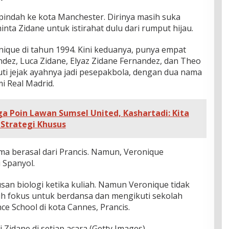
indah ke kota Manchester. Dirinya masih suka
nta Zidane untuk istirahat dulu dari rumput hijau.
nique di tahun 1994. Kini keduanya, punya empat
andez, Luca Zidane, Elyaz Zidane Fernandez, dan Theo
ti jejak ayahnya jadi pesepakbola, dengan dua nama
i Real Madrid.
a Poin Lawan Sumsel United, Kashartadi: Kita
Strategi Khusus
a berasal dari Prancis. Namun, Veronique
 Spanyol.
san biologi ketika kuliah. Namun Veronique tidak
h fokus untuk berdansa dan mengikuti sekolah
ce School di kota Cannes, Prancis.
Zidane di setiap acara (Getty Images)