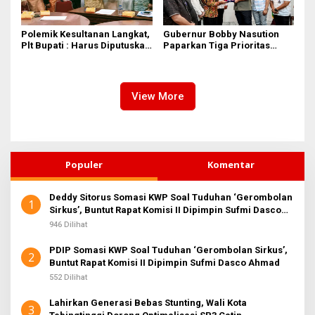
Polemik Kesultanan Langkat,
Gubernur Bobby Nasution
Plt Bupati : Harus Diputuskan
Paparkan Tiga Prioritas
Bersama Melalui Forum
Pembangunan Kepulauan
Dialog
Nias
View More
Populer
Komentar
Deddy Sitorus Somasi KWP Soal Tuduhan ‘Gerombolan
1
Sirkus’, Buntut Rapat Komisi II Dipimpin Sufmi Dasco
Ahmad
946 Dilihat
PDIP Somasi KWP Soal Tuduhan ‘Gerombolan Sirkus’,
2
Buntut Rapat Komisi II Dipimpin Sufmi Dasco Ahmad
552 Dilihat
Lahirkan Generasi Bebas Stunting, Wali Kota
3