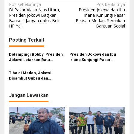
Navigasi
Pos sebelumnya
Pos berikutnya
Di Pasar Alasa Nias Utara,
Presiden Jokowi dan Ibu
pos
Presiden Jokowi Bagikan
Iriana Kunjungi Pasar
Bansos: Jangan untuk Beli
Petisah Medan, Serahkan
HP Ya..
Bantuan Sosial
Posting Terkait
Didampingi Bobby, Presiden
Presiden Jokowi dan Ibu
Jokowi Letakkan Batu
Iriana Kunjungi Pasar
Pertama Revitalisasi
Petisah Medan, Serahkan
Lapangan Merdeka
Bantuan Sosial
Tiba di Medan, Jokowi
Disambut Gubsu dan
Walikota Medan
Jangan Lewatkan