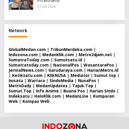
Infrastruktur
27 Juli 2026
Network
GlobalMedan.com
|
TribunMerdeka.com
|
Indozona.com
|
MedanKlik.com
|
Metro24jam.net
|
SumatraToday.com
|
Sumutsatu.id
|
Sumatratoday.com
|
NasionalPos
|
WasantaraPos
|
JermalNews.com
|
Garudaraya.com
|
HarianMetro.id
|
Ketiksatu.com
|
KlikNUSA
|
Mediator
|
Sumut.top
|
Inisatu
|
Wartara
|
SindoMedia
|
NusaPos
|
MetroDaily
|
MedanUpdates
|
Tajuk.Top
|
Sumut.Top
|
Info Anime
|
Buana Pos
|
Harian Sindo
|
Indeksatu
|
HaloKlik.com
|
MedanLine
|
Kumparan
Web
|
Kompas Web