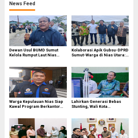
News Feed
Dewan Usul BUMD Sumut
Kolaborasi Apik Gubsu-DPRD
Kelola Rumput Laut Nias
Sumut-Warga di Nias Utara:
Utara dari Hulu ke Hilir
Jalan Rusak Puluhan Tahun
Akhirnya Diperbaiki
Warga Kepulauan Nias Siap
Lahirkan Generasi Bebas
Kawal Program Berkantor
Stunting, Wali Kota
Gubsu Bobby Nasution
Tebingtinggi Dorong
Optimalisasi SP3 Catin