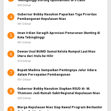
Tebingtinggi Dorong Optimalisasi SP3 Catin
509 Dilihat
Gubernur Bobby Nasution Paparkan Tiga Prioritas
4
Pembangunan Kepulauan Nias
491 Dilihat
Iman Irdian Saragih Apresiasi Penurunan Stunting di
5
Kota Tebingtinggi
491 Dilihat
Dewan Usul BUMD Sumut Kelola Rumput Laut Nias
6
Utara dari Hulu ke Hilir
474 Dilihat
Bupati Madina Sampaikan Pentingnya Jalur Udara
7
dalam Percepatan Pembangunan
451 Dilihat
Gubernur Bobby Nasution Siapkan RSUD dr. M.
8
Thomsen Jadi Rumah Sakit Regional Kepulauan Nias
429 Dilihat
Warga Kepulauan Nias Siap Kawal Program Berkantor
9