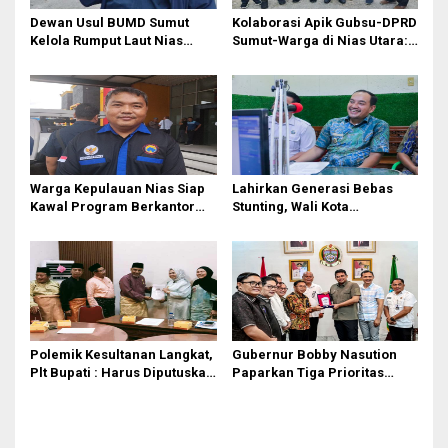
Dewan Usul BUMD Sumut
Kolaborasi Apik Gubsu-DPRD
Kelola Rumput Laut Nias
Sumut-Warga di Nias Utara:
Utara dari Hulu ke Hilir
Jalan Rusak Puluhan Tahun
Akhirnya Diperbaiki
Warga Kepulauan Nias Siap
Lahirkan Generasi Bebas
Kawal Program Berkantor
Stunting, Wali Kota
Gubsu Bobby Nasution
Tebingtinggi Dorong
Optimalisasi SP3 Catin
Polemik Kesultanan Langkat,
Gubernur Bobby Nasution
Plt Bupati : Harus Diputuskan
Paparkan Tiga Prioritas
Bersama Melalui Forum
Pembangunan Kepulauan
Dialog
Nias