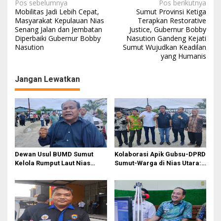
Navigasi
Pos sebelumnya
Pos berikutnya
Mobilitas Jadi Lebih Cepat,
Sumut Provinsi Ketiga
pos
Masyarakat Kepulauan Nias
Terapkan Restorative
Senang Jalan dan Jembatan
Justice, Gubernur Bobby
Diperbaiki Gubernur Bobby
Nasution Gandeng Kejati
Nasution
Sumut Wujudkan Keadilan
yang Humanis
Jangan Lewatkan
Dewan Usul BUMD Sumut
Kolaborasi Apik Gubsu-DPRD
Kelola Rumput Laut Nias
Sumut-Warga di Nias Utara:
Utara dari Hulu ke Hilir
Jalan Rusak Puluhan Tahun
Akhirnya Diperbaiki