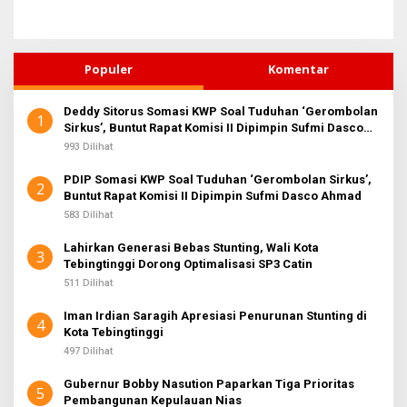
Populer
Komentar
Deddy Sitorus Somasi KWP Soal Tuduhan ‘Gerombolan
1
Sirkus’, Buntut Rapat Komisi II Dipimpin Sufmi Dasco
Ahmad
993 Dilihat
PDIP Somasi KWP Soal Tuduhan ‘Gerombolan Sirkus’,
2
Buntut Rapat Komisi II Dipimpin Sufmi Dasco Ahmad
583 Dilihat
Lahirkan Generasi Bebas Stunting, Wali Kota
3
Tebingtinggi Dorong Optimalisasi SP3 Catin
511 Dilihat
Iman Irdian Saragih Apresiasi Penurunan Stunting di
4
Kota Tebingtinggi
497 Dilihat
Gubernur Bobby Nasution Paparkan Tiga Prioritas
5
Pembangunan Kepulauan Nias