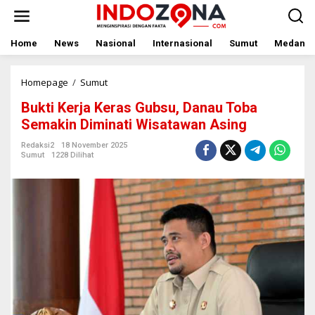
Lewati
ke
konten
Home
News
Nasional
Internasional
Sumut
Medan
Bukti
Homepage
/
Sumut
Kerja
Bukti Kerja Keras Gubsu, Danau Toba
Keras
Gubsu,
Semakin Diminati Wisatawan Asing
Danau
Toba
Redaksi2
18 November 2025
Sumut
1228 Dilihat
Semakin
Diminati
Wisatawan
Asing