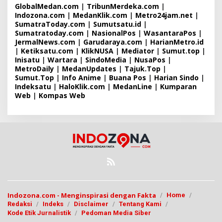
GlobalMedan.com
|
TribunMerdeka.com
|
Indozona.com
|
MedanKlik.com
|
Metro24jam.net
|
SumatraToday.com
|
Sumutsatu.id
|
Sumatratoday.com
|
NasionalPos
|
WasantaraPos
|
JermalNews.com
|
Garudaraya.com
|
HarianMetro.id
|
Ketiksatu.com
|
KlikNUSA
|
Mediator
|
Sumut.top
|
Inisatu
|
Wartara
|
SindoMedia
|
NusaPos
|
MetroDaily
|
MedanUpdates
|
Tajuk.Top
|
Sumut.Top
|
Info Anime
|
Buana Pos
|
Harian Sindo
|
Indeksatu
|
HaloKlik.com
|
MedanLine
|
Kumparan
Web
|
Kompas Web
Indozona.com - Menginspirasi dengan Fakta
Home
Redaksi
Indeks
Disclaimer
Tentang Kami
Kode Etik Jurnalistik
Pedoman Media Siber