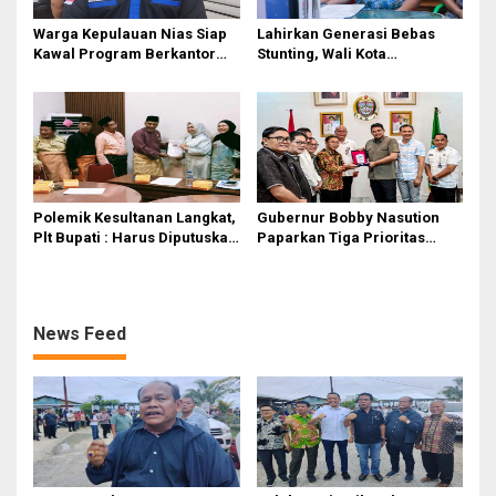
Warga Kepulauan Nias Siap
Lahirkan Generasi Bebas
Kawal Program Berkantor
Stunting, Wali Kota
Gubsu Bobby Nasution
Tebingtinggi Dorong
Optimalisasi SP3 Catin
Polemik Kesultanan Langkat,
Gubernur Bobby Nasution
Plt Bupati : Harus Diputuskan
Paparkan Tiga Prioritas
Bersama Melalui Forum
Pembangunan Kepulauan
Dialog
Nias
News Feed