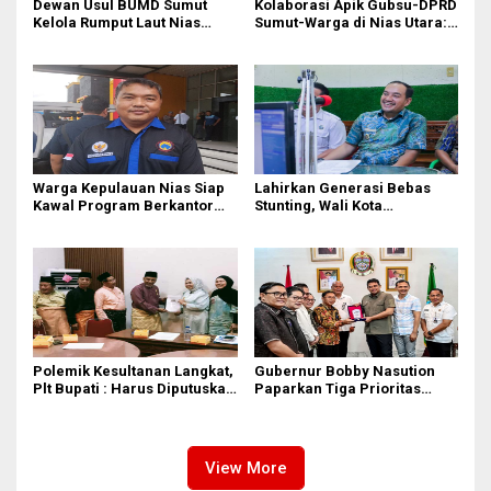
Dewan Usul BUMD Sumut
Kolaborasi Apik Gubsu-DPRD
Kelola Rumput Laut Nias
Sumut-Warga di Nias Utara:
Utara dari Hulu ke Hilir
Jalan Rusak Puluhan Tahun
Akhirnya Diperbaiki
Warga Kepulauan Nias Siap
Lahirkan Generasi Bebas
Kawal Program Berkantor
Stunting, Wali Kota
Gubsu Bobby Nasution
Tebingtinggi Dorong
Optimalisasi SP3 Catin
Polemik Kesultanan Langkat,
Gubernur Bobby Nasution
Plt Bupati : Harus Diputuskan
Paparkan Tiga Prioritas
Bersama Melalui Forum
Pembangunan Kepulauan
Dialog
Nias
View More