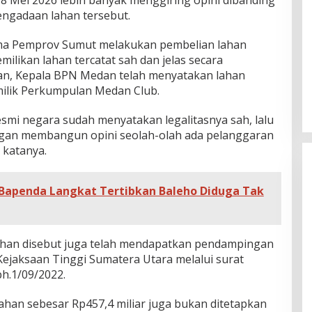
 Mei 2026 lebih banyak menggiring opini dibanding
ngadaan lahan tersebut.
ama Pemprov Sumut melakukan pembelian lahan
ilikan lahan tercatat sah dan jelas secara
kan, Kepala BPN Medan telah menyatakan lahan
milik Perkumpulan Medan Club.
smi negara sudah menyatakan legalitasnya sah, lalu
angan membangun opini seolah-olah ada pelanggaran
 katanya.
Bapenda Langkat Tertibkan Baleho Diduga Tak
lahan disebut juga telah mendapatkan pendampingan
Kejaksaan Tinggi Sumatera Utara melalui surat
h.1/09/2022.
 lahan sebesar Rp457,4 miliar juga bukan ditetapkan