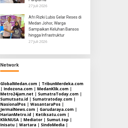
27 Juli 2026
Afri Rizki Lubis Gelar Reses di
Medan Johor, Warga
Sampaikan Keluhan Bansos
hingga Infrastruktur
27 Juli 2026
Network
GlobalMedan.com
|
TribunMerdeka.com
|
Indozona.com
|
MedanKlik.com
|
Metro24jam.net
|
SumatraToday.com
|
Sumutsatu.id
|
Sumatratoday.com
|
NasionalPos
|
WasantaraPos
|
JermalNews.com
|
Garudaraya.com
|
HarianMetro.id
|
Ketiksatu.com
|
KlikNUSA
|
Mediator
|
Sumut.top
|
Inisatu
|
Wartara
|
SindoMedia
|