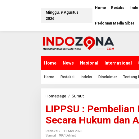
Lewati
ke
Home
Redaksi
Inde
Minggu, 9 Agustus
konten
2026
Pedoman Media Siber
Home
News
Nasional
Internasional
Home
Redaksi
Indeks
Disclaimer
Tentang 
LIPPSU
Homepage
/
Sumut
:
LIPPSU : Pembelian
Pembelian
Medan
Secara Hukum dan A
Club
Sudah
Sah
Redaksi2
11 Mei 2026
Secara
Sumut
997 Dilihat