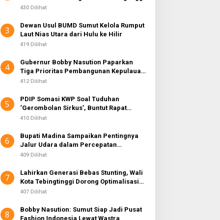
430 Dilihat
Dewan Usul BUMD Sumut Kelola Rumput
3
Laut Nias Utara dari Hulu ke Hilir
419 Dilihat
Gubernur Bobby Nasution Paparkan
4
Tiga Prioritas Pembangunan Kepulauan
Nias
412 Dilihat
PDIP Somasi KWP Soal Tuduhan
5
‘Gerombolan Sirkus’, Buntut Rapat
Komisi II Dipimpin Sufmi Dasco Ahmad
410 Dilihat
Bupati Madina Sampaikan Pentingnya
6
Jalur Udara dalam Percepatan
Pembangunan
409 Dilihat
Lahirkan Generasi Bebas Stunting, Wali
7
Kota Tebingtinggi Dorong Optimalisasi
SP3 Catin
407 Dilihat
Bobby Nasution: Sumut Siap Jadi Pusat
8
Fashion Indonesia Lewat Wastra