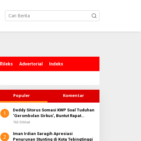
Rileks
Advertorial
Indeks
Populer
Komentar
Deddy Sitorus Somasi KWP Soal Tuduhan
1
‘Gerombolan Sirkus’, Buntut Rapat
Komisi II Dipimpin Sufmi Dasco Ahmad
763 Dilihat
Iman Irdian Saragih Apresiasi
2
Penurunan Stunting di Kota Tebingtinggi