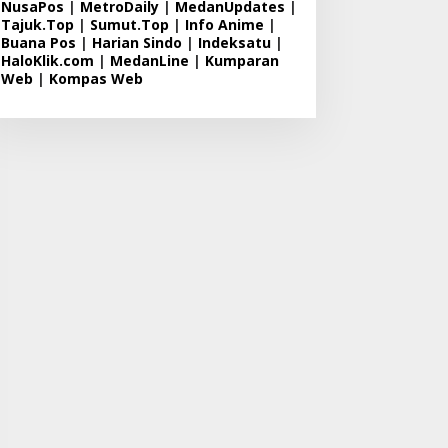
NusaPos
|
MetroDaily
|
MedanUpdates
|
Tajuk.Top
|
Sumut.Top
|
Info Anime
|
Buana Pos
|
Harian Sindo
|
Indeksatu
|
HaloKlik.com
|
MedanLine
|
Kumparan
Web
|
Kompas Web