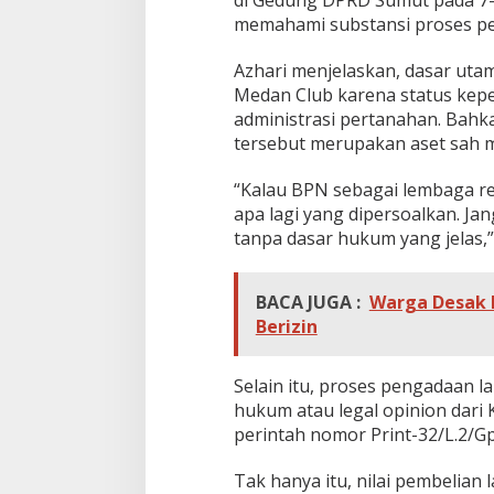
di Gedung DPRD Sumut pada 7-8
memahami substansi proses pe
Azhari menjelaskan, dasar ut
Medan Club karena status kepem
administrasi pertanahan. Bah
tersebut merupakan aset sah 
“Kalau BPN sebagai lembaga re
apa lagi yang dipersoalkan. J
tanpa dasar hukum yang jelas,”
BACA JUGA :
Warga Desak 
Berizin
Selain itu, proses pengadaan 
hukum atau legal opinion dari 
perintah nomor Print-32/L.2/Gp
Tak hanya itu, nilai pembelian