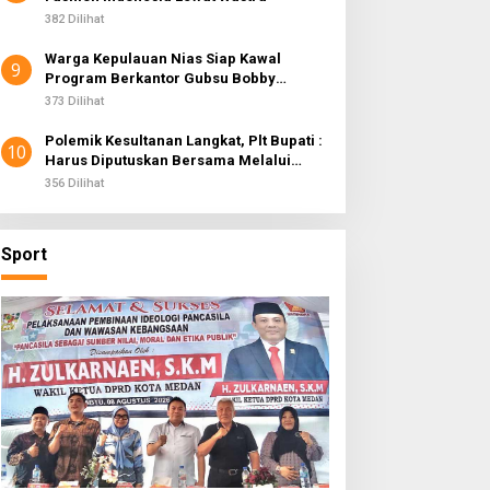
382 Dilihat
Warga Kepulauan Nias Siap Kawal
9
Program Berkantor Gubsu Bobby
Nasution
373 Dilihat
Polemik Kesultanan Langkat, Plt Bupati :
10
Harus Diputuskan Bersama Melalui
Forum Dialog
356 Dilihat
Sport