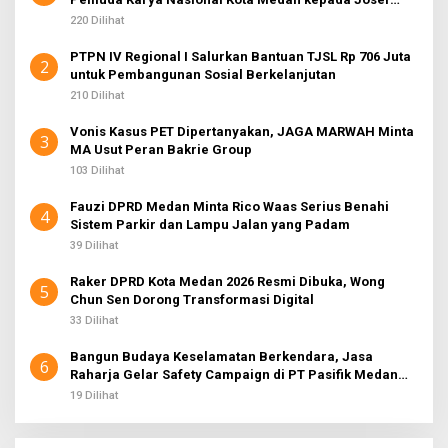
Sembiring
220 Dilihat
PTPN IV Regional I Salurkan Bantuan TJSL Rp 706 Juta
2
untuk Pembangunan Sosial Berkelanjutan
210 Dilihat
Vonis Kasus PET Dipertanyakan, JAGA MARWAH Minta
3
MA Usut Peran Bakrie Group
103 Dilihat
Fauzi DPRD Medan Minta Rico Waas Serius Benahi
4
Sistem Parkir dan Lampu Jalan yang Padam
39 Dilihat
Raker DPRD Kota Medan 2026 Resmi Dibuka, Wong
5
Chun Sen Dorong Transformasi Digital
33 Dilihat
Bangun Budaya Keselamatan Berkendara, Jasa
6
Raharja Gelar Safety Campaign di PT Pasifik Medan
Industri
19 Dilihat