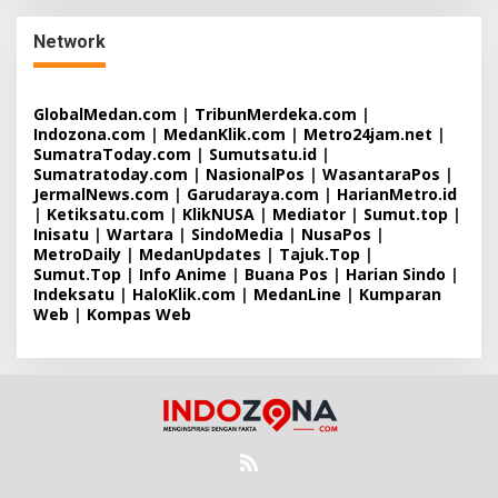
Network
GlobalMedan.com
|
TribunMerdeka.com
|
Indozona.com
|
MedanKlik.com
|
Metro24jam.net
|
SumatraToday.com
|
Sumutsatu.id
|
Sumatratoday.com
|
NasionalPos
|
WasantaraPos
|
JermalNews.com
|
Garudaraya.com
|
HarianMetro.id
|
Ketiksatu.com
|
KlikNUSA
|
Mediator
|
Sumut.top
|
Inisatu
|
Wartara
|
SindoMedia
|
NusaPos
|
MetroDaily
|
MedanUpdates
|
Tajuk.Top
|
Sumut.Top
|
Info Anime
|
Buana Pos
|
Harian Sindo
|
Indeksatu
|
HaloKlik.com
|
MedanLine
|
Kumparan
Web
|
Kompas Web