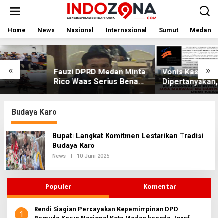
Lewati
ke
konten
Home
News
Nasional
Internasional
Sumut
Medan
«
»
Fauzi DPRD Medan Minta
Vonis Kasus PET
Rico Waas Serius Benahi
Dipertanyakan, JAGA
Sistem Parkir dan Lampu
MARWAH Minta MA Usut
Jalan yang Padam
Peran Bakrie Group
Budaya Karo
Bupati Langkat Komitmen Lestarikan Tradisi
Budaya Karo
Oleh
News
|
10 Juni 2025
Redaksi2
Populer
Komentar
Rendi Siagian Percayakan Kepemimpinan DPD
1
Pemuda Karya Nasional Kota Medan kepada Josef