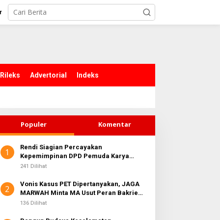
r
Rileks
Advertorial
Indeks
Populer
Komentar
Rendi Siagian Percayakan
1
aker DPRD Kota Medan
Kepemimpinan DPD Pemuda Karya
Sidang Dugaan Korupsi MFF
Nasional Kota Medan kepada Josef
026 Resmi Dibuka, Wong
2024, Tim Hukum Benny
241 Dilihat
Sembiring
hun Sen Dorong
Nasution Ungkap Dugaan
Vonis Kasus PET Dipertanyakan, JAGA
ransformasi Digital
Cacat Hukum LHP
2
MARWAH Minta MA Usut Peran Bakrie
Inspektorat
Group
136 Dilihat