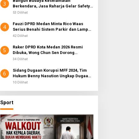
Bangun Budaya Keselamatan
3
Berkendara, Jasa Raharja Gelar Safety
Campaign di PT Pasifik Medan Industri
53 Dilihat
Fauzi DPRD Medan Minta Rico Waas
4
Serius Benahi Sistem Parkir dan Lampu
Jalan yang Padam
42 Dilihat
Raker DPRD Kota Medan 2026 Resmi
5
Dibuka, Wong Chun Sen Dorong
Transformasi Digital
34 Dilihat
Sidang Dugaan Korupsi MFF 2024, Tim
6
Hukum Benny Nasution Ungkap Dugaan
Cacat Hukum LHP Inspektorat
10 Dilihat
Sport