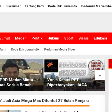
s
Disclaimer
Tentang Kami
Kode Etik Jurnalistik
Pedoman Media Sibe
Sumut
Medan
Politik
Hukum
Sport
Bisnis
Edukasi
Kami
Kode Etik Jurnalistik
Pedoman Media Siber
»
DPRD Medan Minta
Vonis Kasus PET
R
aas Serius Benahi
Dipertanyakan, JAGA
2
 Parkir dan Lampu
MARWAH Minta MA Usut
C
yang Padam
Peran Bakrie Group
T
” Judi Asia Mega Mas Dituntut 27 Bulan Penjara