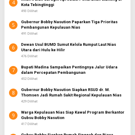
4
Kota Tebingtinggi
493 Dilihat
Gubernur Bobby Nasution Paparkan Tiga Prioritas
5
Pembangunan Kepulauan Nias
491 Dilihat
Dewan Usul BUMD Sumut Kelola Rumput Laut Nias
6
Utara dari Hulu ke Hilir
476 Dilihat
Bupati Madina Sampaikan Pentingnya Jalur Udara
7
dalam Percepatan Pembangunan
452 Dilihat
Gubernur Bobby Nasution Siapkan RSUD dr. M.
8
Thomsen Jadi Rumah Sakit Regional Kepulauan Nias
429 Dilihat
Warga Kepulauan Nias Siap Kawal Program Berkantor
9
Gubsu Bobby Nasution
417 Dilihat
Gubsu Bobby Siapkan Rumah Singgah dan Biaya