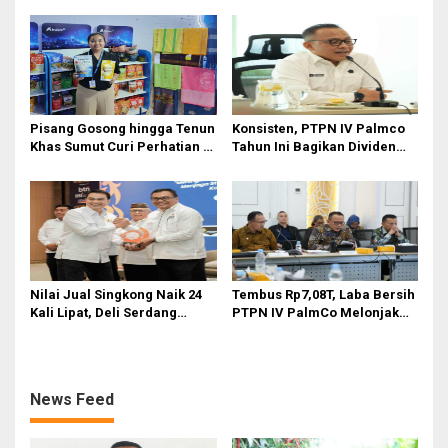
Masuk e-RDKK
Unggulan
Pisang Gosong hingga Tenun
Konsisten, PTPN IV Palmco
Khas Sumut Curi Perhatian di
Tahun Ini Bagikan Dividen
PRSU 2026
Rp2,83 Triliun
Nilai Jual Singkong Naik 24
Tembus Rp7,08T, Laba Bersih
Kali Lipat, Deli Serdang
PTPN IV PalmCo Melonjak
Perkuat Agroindustri
90,3 Persen pada 2025,
Ditopang Produksi dan
Efisiensi
News Feed