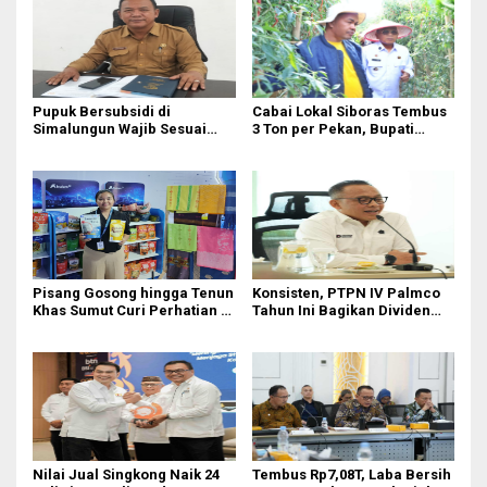
Pupuk Bersubsidi di
Cabai Lokal Siboras Tembus
Simalungun Wajib Sesuai
3 Ton per Pekan, Bupati
HET Nasional, Petani Diminta
Dorong Jadi Komoditas
Masuk e-RDKK
Unggulan
Pisang Gosong hingga Tenun
Konsisten, PTPN IV Palmco
Khas Sumut Curi Perhatian di
Tahun Ini Bagikan Dividen
PRSU 2026
Rp2,83 Triliun
Nilai Jual Singkong Naik 24
Tembus Rp7,08T, Laba Bersih