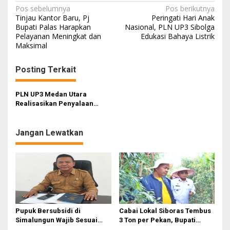
Navigasi
Pos sebelumnya
Pos berikutnya
Tinjau Kantor Baru, Pj
Peringati Hari Anak
pos
Bupati Palas Harapkan
Nasional, PLN UP3 Sibolga
Pelayanan Meningkat dan
Edukasi Bahaya Listrik
Maksimal
Posting Terkait
PLN UP3 Medan Utara
Realisasikan Penyalaan
Same Day Service
Jangan Lewatkan
Pupuk Bersubsidi di
Cabai Lokal Siboras Tembus
Simalungun Wajib Sesuai
3 Ton per Pekan, Bupati
HET Nasional, Petani Diminta
Dorong Jadi Komoditas