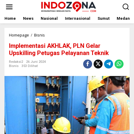
Lewati
ke
konten
Home
News
Nasional
Internasional
Sumut
Medan
Implementasi
Homepage
/
Bisnis
AKHLAK,
Implementasi AKHLAK, PLN Gelar
PLN
Gelar
Upskilling Petugas Pelayanan Teknik
Upskilling
Petugas
Redaksi2
26 Juni 2024
Bisnis
353 Dilihat
Pelayanan
Teknik