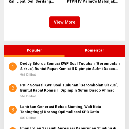
Kali Lipat, Deli Serdang
PTPN IV PalmCo Melonjak
Perkuat Agroindustri
90,3 Persen pada 2025,
Ditopang Produksi dan
Efisiensi
View More
Populer
Komentar
Deddy Sitorus Somasi KWP Soal Tuduhan ‘Gerombolan
1
Sirkus’, Buntut Rapat Komisi II Dipimpin Sufmi Dasco
Ahmad
966 Dilihat
PDIP Somasi KWP Soal Tuduhan ‘Gerombolan Sirkus’,
2
Buntut Rapat Komisi II Dipimpin Sufmi Dasco Ahmad
569 Dilihat
Lahirkan Generasi Bebas Stunting, Wali Kota
3
Tebingtinggi Dorong Optimalisasi SP3 Catin
509 Dilihat
Iman Irdian Saragih Apresiasi Penurunan Stunting di