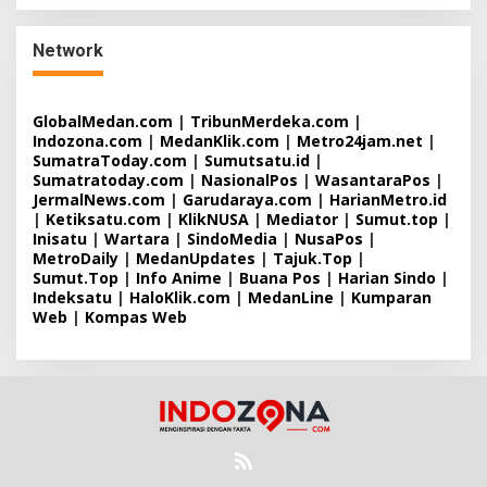
Network
GlobalMedan.com
|
TribunMerdeka.com
|
Indozona.com
|
MedanKlik.com
|
Metro24jam.net
|
SumatraToday.com
|
Sumutsatu.id
|
Sumatratoday.com
|
NasionalPos
|
WasantaraPos
|
JermalNews.com
|
Garudaraya.com
|
HarianMetro.id
|
Ketiksatu.com
|
KlikNUSA
|
Mediator
|
Sumut.top
|
Inisatu
|
Wartara
|
SindoMedia
|
NusaPos
|
MetroDaily
|
MedanUpdates
|
Tajuk.Top
|
Sumut.Top
|
Info Anime
|
Buana Pos
|
Harian Sindo
|
Indeksatu
|
HaloKlik.com
|
MedanLine
|
Kumparan
Web
|
Kompas Web