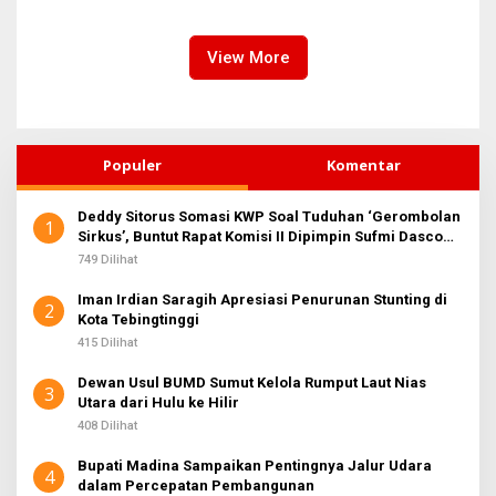
Ditopang Produksi dan
Efisiensi
View More
Populer
Komentar
Deddy Sitorus Somasi KWP Soal Tuduhan ‘Gerombolan
1
Sirkus’, Buntut Rapat Komisi II Dipimpin Sufmi Dasco
Ahmad
749 Dilihat
Iman Irdian Saragih Apresiasi Penurunan Stunting di
2
Kota Tebingtinggi
415 Dilihat
Dewan Usul BUMD Sumut Kelola Rumput Laut Nias
3
Utara dari Hulu ke Hilir
408 Dilihat
Bupati Madina Sampaikan Pentingnya Jalur Udara
4
dalam Percepatan Pembangunan