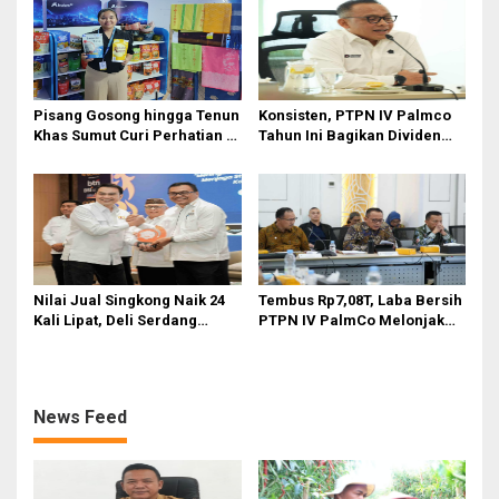
Pisang Gosong hingga Tenun
Konsisten, PTPN IV Palmco
Khas Sumut Curi Perhatian di
Tahun Ini Bagikan Dividen
PRSU 2026
Rp2,83 Triliun
Nilai Jual Singkong Naik 24
Tembus Rp7,08T, Laba Bersih
Kali Lipat, Deli Serdang
PTPN IV PalmCo Melonjak
Perkuat Agroindustri
90,3 Persen pada 2025,
Ditopang Produksi dan
Efisiensi
News Feed