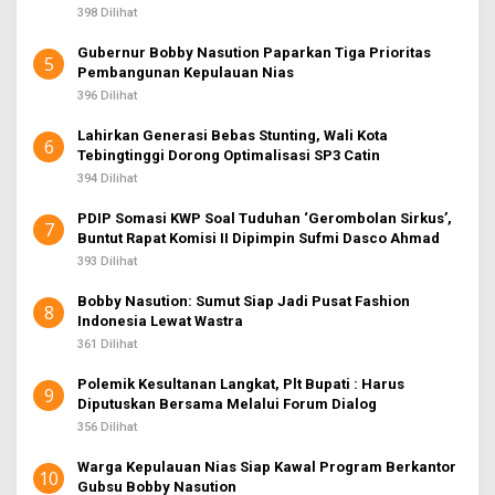
398 Dilihat
Gubernur Bobby Nasution Paparkan Tiga Prioritas
5
Pembangunan Kepulauan Nias
396 Dilihat
Lahirkan Generasi Bebas Stunting, Wali Kota
6
Tebingtinggi Dorong Optimalisasi SP3 Catin
394 Dilihat
PDIP Somasi KWP Soal Tuduhan ‘Gerombolan Sirkus’,
7
Buntut Rapat Komisi II Dipimpin Sufmi Dasco Ahmad
393 Dilihat
Bobby Nasution: Sumut Siap Jadi Pusat Fashion
8
Indonesia Lewat Wastra
361 Dilihat
Polemik Kesultanan Langkat, Plt Bupati : Harus
9
Diputuskan Bersama Melalui Forum Dialog
356 Dilihat
Warga Kepulauan Nias Siap Kawal Program Berkantor
10
Gubsu Bobby Nasution