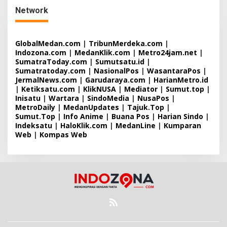
Network
GlobalMedan.com
|
TribunMerdeka.com
|
Indozona.com
|
MedanKlik.com
|
Metro24jam.net
|
SumatraToday.com
|
Sumutsatu.id
|
Sumatratoday.com
|
NasionalPos
|
WasantaraPos
|
JermalNews.com
|
Garudaraya.com
|
HarianMetro.id
|
Ketiksatu.com
|
KlikNUSA
|
Mediator
|
Sumut.top
|
Inisatu
|
Wartara
|
SindoMedia
|
NusaPos
|
MetroDaily
|
MedanUpdates
|
Tajuk.Top
|
Sumut.Top
|
Info Anime
|
Buana Pos
|
Harian Sindo
|
Indeksatu
|
HaloKlik.com
|
MedanLine
|
Kumparan
Web
|
Kompas Web