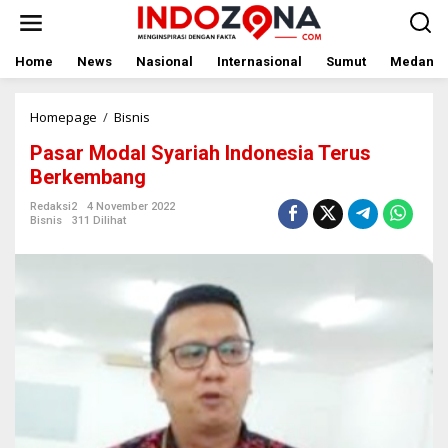
Lewati
ke
konten
Home
News
Nasional
Internasional
Sumut
Medan
Pasar
Homepage
/
Bisnis
Modal
Pasar Modal Syariah Indonesia Terus
Syariah
Indonesia
Berkembang
Terus
Berkembang
Redaksi2
4 November 2022
Bisnis
311 Dilihat