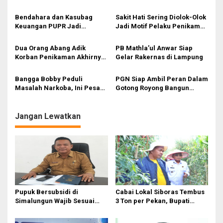
Sepakbola Sumut Makin
Berkembang
Bendahara dan Kasubag
Sakit Hati Sering Diolok-Olok
Keuangan PUPR Jadi
Jadi Motif Pelaku Penikaman
Tersangka
Anak
Dua Orang Abang Adik
PB Mathla’ul Anwar Siap
Korban Penikaman Akhirnya
Gelar Rakernas di Lampung
Meninggal
Bangga Bobby Peduli
PGN Siap Ambil Peran Dalam
Masalah Narkoba, Ini Pesan
Gotong Royong Bangun
Bang Fauzi
Jargas Nasional Untuk
Kurangi Subsidi Energi
Jangan Lewatkan
Pupuk Bersubsidi di
Cabai Lokal Siboras Tembus
Simalungun Wajib Sesuai
3 Ton per Pekan, Bupati
HET Nasional, Petani Diminta
Dorong Jadi Komoditas
Masuk e-RDKK
Unggulan