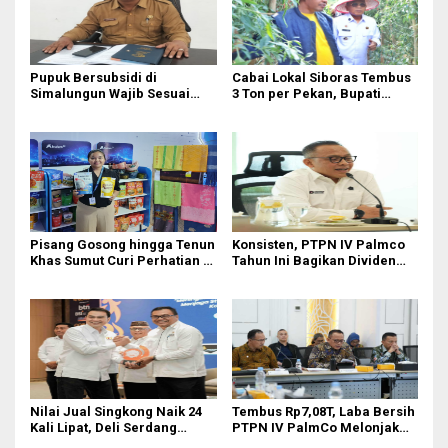
Pupuk Bersubsidi di
Cabai Lokal Siboras Tembus
Simalungun Wajib Sesuai
3 Ton per Pekan, Bupati
HET Nasional, Petani Diminta
Dorong Jadi Komoditas
Masuk e-RDKK
Unggulan
Pisang Gosong hingga Tenun
Konsisten, PTPN IV Palmco
Khas Sumut Curi Perhatian di
Tahun Ini Bagikan Dividen
PRSU 2026
Rp2,83 Triliun
Nilai Jual Singkong Naik 24
Tembus Rp7,08T, Laba Bersih
Kali Lipat, Deli Serdang
PTPN IV PalmCo Melonjak
Perkuat Agroindustri
90,3 Persen pada 2025,