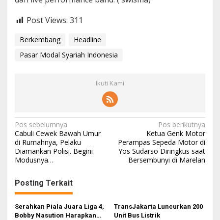
Post Views:
311
Berkembang
Headline
Pasar Modal Syariah Indonesia
Ikuti Kami
Navigasi
Pos sebelumnya
Pos berikutnya
Cabuli Cewek Bawah Umur
Ketua Genk Motor
pos
di Rumahnya, Pelaku
Perampas Sepeda Motor di
Diamankan Polisi. Begini
Yos Sudarso Diringkus saat
Modusnya…
Bersembunyi di Marelan
Posting Terkait
Serahkan Piala Juara Liga 4,
TransJakarta Luncurkan 200
Bobby Nasution Harapkan
Unit Bus Listrik