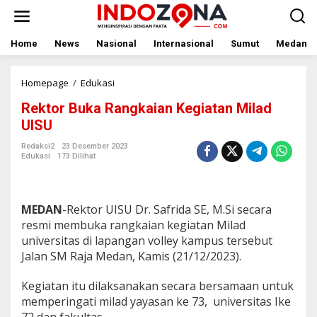
Lewati
ke
konten
Home
News
Nasional
Internasional
Sumut
Medan
Rektor
Homepage
/
Edukasi
Buka
Rektor Buka Rangkaian Kegiatan Milad
Rangkaian
Kegiatan
UISU
Milad
UISU
Redaksi2
23 Desember 2023
Edukasi
173 Dilihat
MEDAN
-Rektor UISU Dr. Safrida SE, M.Si secara
resmi membuka rangkaian kegiatan Milad
universitas di lapangan volley kampus tersebut
Jalan SM Raja Medan, Kamis (21/12/2023).
Kegiatan itu dilaksanakan secara bersamaan untuk
memperingati milad yayasan ke 73, universitas Ike