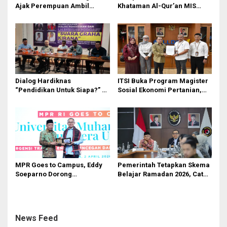
Ajak Perempuan Ambil
Khataman Al-Qur’an MIS
Peran Lebih Besar dalam
Nurul Hidayah Mandala
Pembangunan
Berlangsung Khidmat
Dialog Hardiknas
ITSI Buka Program Magister
“Pendidikan Untuk Siapa?” di
Sosial Ekonomi Pertanian,
Medan Lahirkan Petisi untuk
Siapkan SDM Andal untuk
Pemerintah
Masa Depan Agribisnis
Indonesia
MPR Goes to Campus, Eddy
Pemerintah Tetapkan Skema
Soeparno Dorong
Belajar Ramadan 2026, Catat
Mahasiswa UMSU
Jadwalnya!
Kembangkan Inovasi Energi
Terbarukan
News Feed