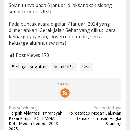
Selanjutnya pada 6 januari dilaksanakan sidang
senat terbuka UISU.
Pada puncak acara digelar 7 Januari 2024 yang
diimeriahkan Gerak Jalan Sehat yang diikuti para
keluarga yayasan, dosen dan tendik, serta
keluarga alumni. ( swisma)
Post Views:
173
Berbagai Kegiatan
Milad UISU
Uisu
Ikuti Kami
Navigasi
Pos sebelumnya
Pos berikutnya
Terpilih Aklamasi, Imransyah
Polrestabes Medan Salurkan
pos
Pasai Pimpin PC HIMMAH
Bansos Turunkan Angka
Kota Medan Periode 2023-
Stunting
2025