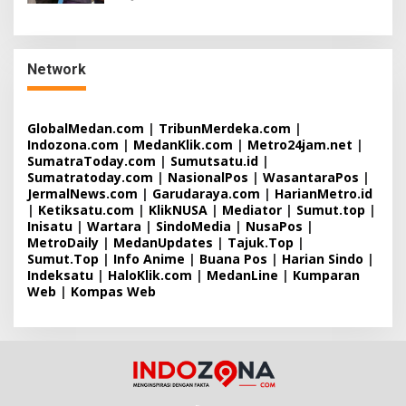
Network
GlobalMedan.com
|
TribunMerdeka.com
|
Indozona.com
|
MedanKlik.com
|
Metro24jam.net
|
SumatraToday.com
|
Sumutsatu.id
|
Sumatratoday.com
|
NasionalPos
|
WasantaraPos
|
JermalNews.com
|
Garudaraya.com
|
HarianMetro.id
|
Ketiksatu.com
|
KlikNUSA
|
Mediator
|
Sumut.top
|
Inisatu
|
Wartara
|
SindoMedia
|
NusaPos
|
MetroDaily
|
MedanUpdates
|
Tajuk.Top
|
Sumut.Top
|
Info Anime
|
Buana Pos
|
Harian Sindo
|
Indeksatu
|
HaloKlik.com
|
MedanLine
|
Kumparan
Web
|
Kompas Web