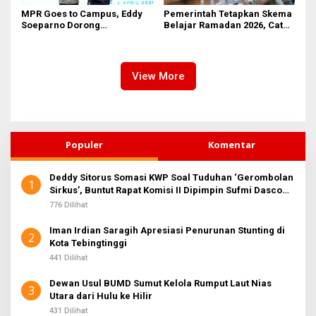
MPR Goes to Campus, Eddy
Pemerintah Tetapkan Skema
Soeparno Dorong
Belajar Ramadan 2026, Catat
Mahasiswa UMSU
Jadwalnya!
Kembangkan Inovasi Energi
Terbarukan
View More
Populer
Komentar
Deddy Sitorus Somasi KWP Soal Tuduhan ‘Gerombolan
1
Sirkus’, Buntut Rapat Komisi II Dipimpin Sufmi Dasco
Ahmad
776 Dilihat
Iman Irdian Saragih Apresiasi Penurunan Stunting di
2
Kota Tebingtinggi
441 Dilihat
Dewan Usul BUMD Sumut Kelola Rumput Laut Nias
3
Utara dari Hulu ke Hilir
431 Dilihat