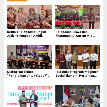
Ketua TP PKK Simalungun
Pelepasan Siswa dan
Ajak Perempuan Ambil
Khataman Al-Qur’an MIS
Peran Lebih Besar dalam
Nurul Hidayah Mandala
Pembangunan
Berlangsung Khidmat
Dialog Hardiknas
ITSI Buka Program Magister
“Pendidikan Untuk Siapa?” di
Sosial Ekonomi Pertanian,
Medan Lahirkan Petisi untuk
Siapkan SDM Andal untuk
Pemerintah
Masa Depan Agribisnis
Indonesia