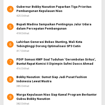
Gubernur Bobby Nasution Paparkan Tiga Prioritas
4
Pembangunan Kepulauan Nias
425 Dilihat
Bupati Madina Sampaikan Pentingnya Jalur Udara
5
dalam Percepatan Pembangunan
418 Dilihat
Lahirkan Generasi Bebas Stunting, Wali Kota
6
Tebingtinggi Dorong Optimalisasi SP3 Catin
417 Dilihat
PDIP Somasi KWP Soal Tuduhan ‘Gerombolan Sirkus’,
7
Buntut Rapat Komisi II Dipimpin Sufmi Dasco Ahmad
416 Dilihat
Bobby Nasution: Sumut Siap Jadi Pusat Fashion
8
Indonesia Lewat Wastra
385 Dilihat
Warga Kepulauan Nias Siap Kawal Program Berkantor
9
Gubsu Bobby Nasution
382 Dilihat