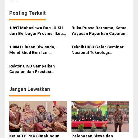
Posting Terkait
1.897 Mahasiswa Baru UISU
Buka Puasa Bersama, Ketua
dari Berbagai Provinsi Ikuti
Yayasan Paparkan Capaian
PKKMB
Pengurus Yayasan dan
Akademik UISU
1.004 Lulusan Diwisuda,
Teknik UISU Gelar Seminar
Mendikbud Beri Izin
Nasional Teknologi
Pembukaan S3 Bahasa
Berkelanjutan
Inggris di UISU
Rektor UISU Sampaikan
Capaian dan Prestasi
Akademik
Jangan Lewatkan
Ketua TP PKK Simalungun
Pelepasan Siswa dan