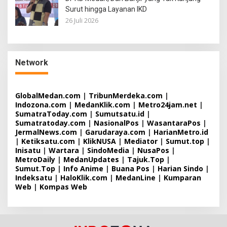
Surut hingga Layanan IKD
26 Juli 2026
Network
GlobalMedan.com
|
TribunMerdeka.com
|
Indozona.com
|
MedanKlik.com
|
Metro24jam.net
|
SumatraToday.com
|
Sumutsatu.id
|
Sumatratoday.com
|
NasionalPos
|
WasantaraPos
|
JermalNews.com
|
Garudaraya.com
|
HarianMetro.id
|
Ketiksatu.com
|
KlikNUSA
|
Mediator
|
Sumut.top
|
Inisatu
|
Wartara
|
SindoMedia
|
NusaPos
|
MetroDaily
|
MedanUpdates
|
Tajuk.Top
|
Sumut.Top
|
Info Anime
|
Buana Pos
|
Harian Sindo
|
Indeksatu
|
HaloKlik.com
|
MedanLine
|
Kumparan
Web
|
Kompas Web