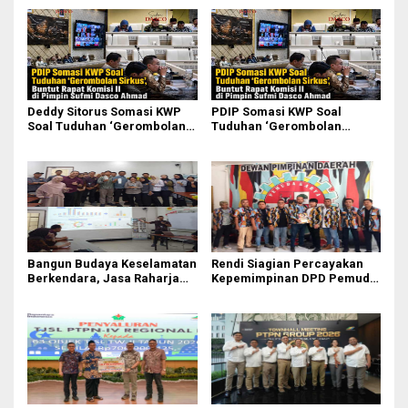
Deddy Sitorus Somasi KWP
PDIP Somasi KWP Soal
Soal Tuduhan ‘Gerombolan
Tuduhan ‘Gerombolan
Sirkus’, Buntut Rapat Komisi
Sirkus’, Buntut Rapat Komisi
II Dipimpin Sufmi Dasco
II Dipimpin Sufmi Dasco
Ahmad
Ahmad
Bangun Budaya Keselamatan
Rendi Siagian Percayakan
Berkendara, Jasa Raharja
Kepemimpinan DPD Pemuda
Gelar Safety Campaign di PT
Karya Nasional Kota Medan
Pasifik Medan Industri
kepada Josef Sembiring