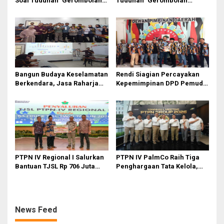
Soal Tuduhan ‘Gerombolan
Tuduhan ‘Gerombolan
Sirkus’, Buntut Rapat Komisi
Sirkus’, Buntut Rapat Komisi
II Dipimpin Sufmi Dasco
II Dipimpin Sufmi Dasco
Ahmad
Ahmad
Bangun Budaya Keselamatan
Rendi Siagian Percayakan
Berkendara, Jasa Raharja
Kepemimpinan DPD Pemuda
Gelar Safety Campaign di PT
Karya Nasional Kota Medan
Pasifik Medan Industri
kepada Josef Sembiring
PTPN IV Regional I Salurkan
PTPN IV PalmCo Raih Tiga
Bantuan TJSL Rp 706 Juta
Penghargaan Tata Kelola,
untuk Pembangunan Sosial
Perkuat Kinerja Operasional
Berkelanjutan
dan Efisiensi
News Feed