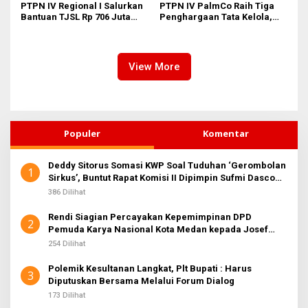
PTPN IV Regional I Salurkan
PTPN IV PalmCo Raih Tiga
Bantuan TJSL Rp 706 Juta
Penghargaan Tata Kelola,
untuk Pembangunan Sosial
Perkuat Kinerja Operasional
Berkelanjutan
dan Efisiensi
View More
Populer
Komentar
Deddy Sitorus Somasi KWP Soal Tuduhan ‘Gerombolan
1
Sirkus’, Buntut Rapat Komisi II Dipimpin Sufmi Dasco
Ahmad
386 Dilihat
Rendi Siagian Percayakan Kepemimpinan DPD
2
Pemuda Karya Nasional Kota Medan kepada Josef
Sembiring
254 Dilihat
Polemik Kesultanan Langkat, Plt Bupati : Harus
3
Diputuskan Bersama Melalui Forum Dialog
173 Dilihat