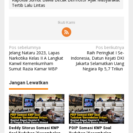
Tertib Lalu Lintas
Ikuti Kami
Navigasi
Pos sebelumnya
Pos berikutnya
Jelang Nataru 2023, Lapas
Raih Peringkat I Se-
pos
Narkotika Kelas II A Langkat
Indonesia, Datun Kejati DKI
Kanwil Kemenkumham
Jakarta Selamatkan Uang
Sumut Razia Kamar WBP
Negara Rp 5,7 Triliun
Jangan Lewatkan
Deddy Sitorus Somasi KWP
PDIP Somasi KWP Soal