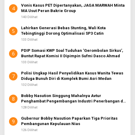
Vonis Kasus PET Dipertanyakan, JAGA MARWAH Minta
4
MA Usut Peran Bakrie Group
140 Dilihat
Lahirkan Generasi Bebas Stunting, Wali Kota
5
Tebingtinggi Dorong Optimalisasi SP3 Catin
133 Dilihat
PDIP Somasi KWP Soal Tuduhan ‘Gerombolan Sirkus’,
6
Buntut Rapat Komisi II Dipimpin Sufmi Dasco Ahmad
133 Dilihat
Polisi Ungkap Hasil Penyelidikan Kasus Wanita Tewas
7
Diduga Bunuh Diri di Komplek Bumi Asri Medan
132 Dilihat
Bobby Nasution Singgung Mahalnya Avtur
8
Penghambat Pengembangan Industri Penerbangan di
Sumut
128 Dilihat
Gubernur Bobby Nasution Paparkan Tiga Prioritas
9
Pembangunan Kepulauan Nias
126 Dilihat