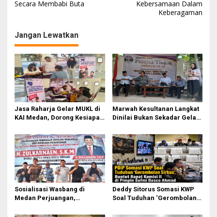
Secara Membabi Buta
Kebersamaan Dalam
Keberagaman
Jangan Lewatkan
Jasa Raharja Gelar MUKL di
Marwah Kesultanan Langkat
KAI Medan, Dorong Kesiapan
Dinilai Bukan Sekadar Gelar
dan Keselamatan Petugas
Dan Simbol
Transportasi
Sosialisasi Wasbang di
Deddy Sitorus Somasi KWP
Medan Perjuangan,
Soal Tuduhan ‘Gerombolan
Zulkarnaen Janji
Sirkus’, Buntut Rapat Komisi
Perjuangkan Ruang Bermain
II Dipimpin Sufmi Dasco