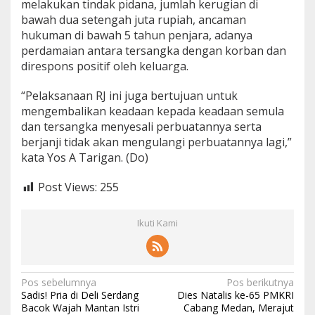
melakukan tindak pidana, jumlah kerugian di
bawah dua setengah juta rupiah, ancaman
hukuman di bawah 5 tahun penjara, adanya
perdamaian antara tersangka dengan korban dan
direspons positif oleh keluarga.
“Pelaksanaan RJ ini juga bertujuan untuk
mengembalikan keadaan kepada keadaan semula
dan tersangka menyesali perbuatannya serta
berjanji tidak akan mengulangi perbuatannya lagi,”
kata Yos A Tarigan. (Do)
Post Views:
255
Ikuti Kami
Navigasi
Pos sebelumnya
Pos berikutnya
Sadis! Pria di Deli Serdang
Dies Natalis ke-65 PMKRI
pos
Bacok Wajah Mantan Istri
Cabang Medan, Merajut