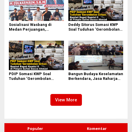
Sosialisasi Wasbang di
Deddy Sitorus Somasi KWP
Medan Perjuangan,
Soal Tuduhan ‘Gerombolan
Zulkarnaen Janji
Sirkus’, Buntut Rapat Komisi
Perjuangkan Ruang Bermain
II Dipimpin Sufmi Dasco
Anak
Ahmad
PDIP Somasi KWP Soal
Bangun Budaya Keselamatan
Tuduhan ‘Gerombolan
Berkendara, Jasa Raharja
Sirkus’, Buntut Rapat Komisi
Gelar Safety Campaign di PT
II Dipimpin Sufmi Dasco
Pasifik Medan Industri
Ahmad
View More
Populer
Komentar