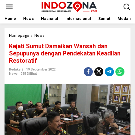
Lewati
ke
konten
Home
News
Nasional
Internasional
Sumut
Medan
Kejati
Homepage
/
News
Sumut
Kejati Sumut Damaikan Wansah dan
Damaikan
Wansah
Sepupunya dengan Pendekatan Keadilan
dan
Restoratif
Sepupunya
dengan
Redaksi2
19 September 2022
Pendekatan
News
255 Dilihat
Keadilan
Restoratif