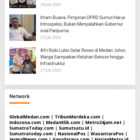
29 Juli 2026
Irham Buana: Pimpinan DPRD Sumut Harus
Introspeksi, Bukan Menyalahkan Gubernur
soal Paripurna
27 Juli 2026
Afri Rizki Lubis Gelar Reses di Medan Johor,
Warga Sampaikan Keluhan Bansos hingga
Infrastruktur
27 Juli 2026
Network
GlobalMedan.com
|
TribunMerdeka.com
|
Indozona.com
|
MedanKlik.com
|
Metro24jam.net
|
SumatraToday.com
|
Sumutsatu.id
|
Sumatratoday.com
|
NasionalPos
|
WasantaraPos
|
JermalNews.com
|
Garudaraya.com
|
HarianMetro.id