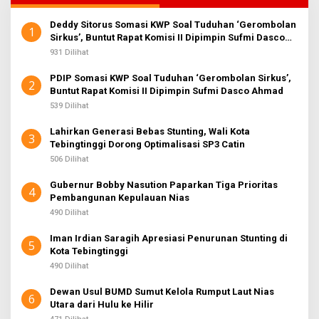
Deddy Sitorus Somasi KWP Soal Tuduhan ‘Gerombolan
1
Sirkus’, Buntut Rapat Komisi II Dipimpin Sufmi Dasco
Ahmad
931 Dilihat
PDIP Somasi KWP Soal Tuduhan ‘Gerombolan Sirkus’,
2
Buntut Rapat Komisi II Dipimpin Sufmi Dasco Ahmad
539 Dilihat
Lahirkan Generasi Bebas Stunting, Wali Kota
3
Tebingtinggi Dorong Optimalisasi SP3 Catin
506 Dilihat
Gubernur Bobby Nasution Paparkan Tiga Prioritas
4
Pembangunan Kepulauan Nias
490 Dilihat
Iman Irdian Saragih Apresiasi Penurunan Stunting di
5
Kota Tebingtinggi
490 Dilihat
Dewan Usul BUMD Sumut Kelola Rumput Laut Nias
6
Utara dari Hulu ke Hilir