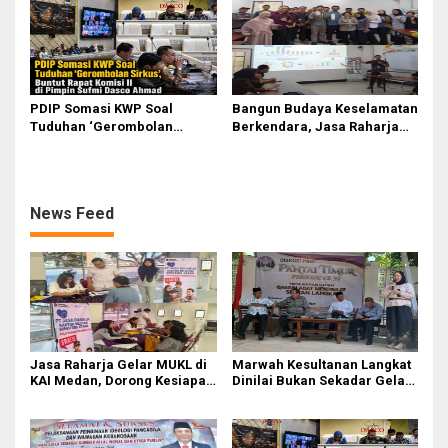
Anak
Ahmad
PDIP Somasi KWP Soal
Bangun Budaya Keselamatan
Tuduhan ‘Gerombolan
Berkendara, Jasa Raharja
Sirkus’, Buntut Rapat Komisi
Gelar Safety Campaign di PT
II Dipimpin Sufmi Dasco
Pasifik Medan Industri
Ahmad
News Feed
Jasa Raharja Gelar MUKL di
Marwah Kesultanan Langkat
KAI Medan, Dorong Kesiapan
Dinilai Bukan Sekadar Gelar
dan Keselamatan Petugas
Dan Simbol
Transportasi