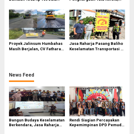
untuk Pembangunan Sosial
Perkuat Kinerja Operasional
Berkelanjutan
dan Efisiensi
Proyek Jalinsum Humbahas
Jasa Raharja Pasang Baliho
Masih Berjalan, CV Fathara
Keselamatan Transportasi di
Jasa Teknik Janjikan
Titik Rawan Kecelakaan
Finishing Ulang
Kawasan Labuhan Deli dan
Medan Marelan
News Feed
Bangun Budaya Keselamatan
Rendi Siagian Percayakan
Berkendara, Jasa Raharja
Kepemimpinan DPD Pemuda
Gelar Safety Campaign di PT
Karya Nasional Kota Medan