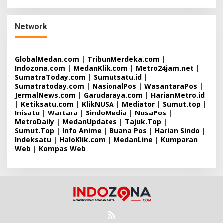
Network
GlobalMedan.com
|
TribunMerdeka.com
|
Indozona.com
|
MedanKlik.com
|
Metro24jam.net
|
SumatraToday.com
|
Sumutsatu.id
|
Sumatratoday.com
|
NasionalPos
|
WasantaraPos
|
JermalNews.com
|
Garudaraya.com
|
HarianMetro.id
|
Ketiksatu.com
|
KlikNUSA
|
Mediator
|
Sumut.top
|
Inisatu
|
Wartara
|
SindoMedia
|
NusaPos
|
MetroDaily
|
MedanUpdates
|
Tajuk.Top
|
Sumut.Top
|
Info Anime
|
Buana Pos
|
Harian Sindo
|
Indeksatu
|
HaloKlik.com
|
MedanLine
|
Kumparan
Web
|
Kompas Web