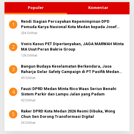
Populer
Komentar
Rendi Siagian Percayakan Kepemimpinan DPD
1
Pemuda Karya Nasional Kota Medan kepada Josef
Sembiring
234 Dilihat
Vonis Kasus PET Dipertanyakan, JAGA MARWAH Minta
2
MA Usut Peran Bakrie Group
126 Dilihat
Bangun Budaya Keselamatan Berkendara, Jasa
3
Raharja Gelar Safety Campaign di PT Pasifik Medan
Industri
49 Dilihat
Fauzi DPRD Medan Minta Rico Waas Serius Benahi
4
Sistem Parkir dan Lampu Jalan yang Padam
42 Dilihat
Raker DPRD Kota Medan 2026 Resmi Dibuka, Wong
5
Chun Sen Dorong Transformasi Digital
34 Dilihat