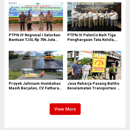
Pasifik Medan Industri
kepada Josef Sembiring
PTPN IV Regional I Salurkan
PTPN IV PalmCo Raih Tiga
Bantuan TJSL Rp 706 Juta
Penghargaan Tata Kelola,
untuk Pembangunan Sosial
Perkuat Kinerja Operasional
Berkelanjutan
dan Efisiensi
Proyek Jalinsum Humbahas
Jasa Raharja Pasang Baliho
Masih Berjalan, CV Fathara
Keselamatan Transportasi di
Jasa Teknik Janjikan
Titik Rawan Kecelakaan
Finishing Ulang
Kawasan Labuhan Deli dan
Medan Marelan
View More