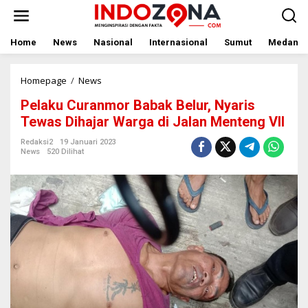
Lewati
ke
konten
Home
News
Nasional
Internasional
Sumut
Medan
Pelaku
Homepage
/
News
Curanmor
Pelaku Curanmor Babak Belur, Nyaris
Babak
Belur,
Tewas Dihajar Warga di Jalan Menteng VII
Nyaris
Tewas
Redaksi2
19 Januari 2023
News
520 Dilihat
Dihajar
Warga
di
Jalan
Menteng
VII