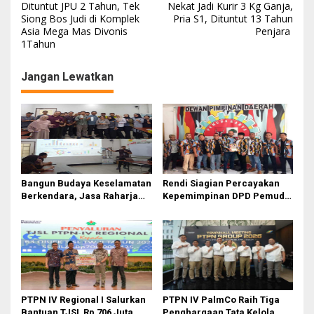
Dituntut JPU 2 Tahun, Tek
Nekat Jadi Kurir 3 Kg Ganja,
pos
Siong Bos Judi di Komplek
Pria S1, Dituntut 13 Tahun
Asia Mega Mas Divonis
Penjara
1Tahun
Jangan Lewatkan
Bangun Budaya Keselamatan
Rendi Siagian Percayakan
Berkendara, Jasa Raharja
Kepemimpinan DPD Pemuda
Gelar Safety Campaign di PT
Karya Nasional Kota Medan
Pasifik Medan Industri
kepada Josef Sembiring
PTPN IV Regional I Salurkan
PTPN IV PalmCo Raih Tiga
Bantuan TJSL Rp 706 Juta
Penghargaan Tata Kelola,