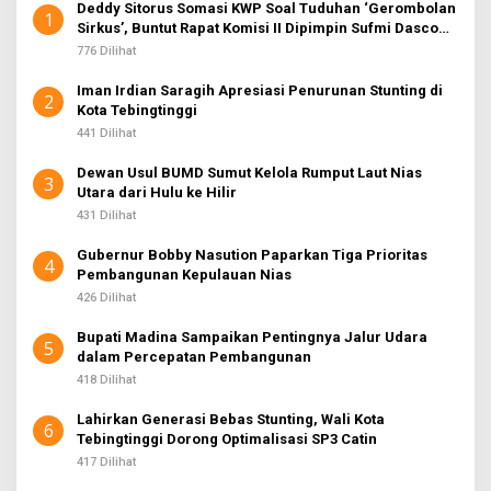
Deddy Sitorus Somasi KWP Soal Tuduhan ‘Gerombolan
1
Sirkus’, Buntut Rapat Komisi II Dipimpin Sufmi Dasco
Ahmad
776 Dilihat
Iman Irdian Saragih Apresiasi Penurunan Stunting di
2
Kota Tebingtinggi
441 Dilihat
Dewan Usul BUMD Sumut Kelola Rumput Laut Nias
3
Utara dari Hulu ke Hilir
431 Dilihat
Gubernur Bobby Nasution Paparkan Tiga Prioritas
4
Pembangunan Kepulauan Nias
426 Dilihat
Bupati Madina Sampaikan Pentingnya Jalur Udara
5
dalam Percepatan Pembangunan
418 Dilihat
Lahirkan Generasi Bebas Stunting, Wali Kota
6
Tebingtinggi Dorong Optimalisasi SP3 Catin
417 Dilihat