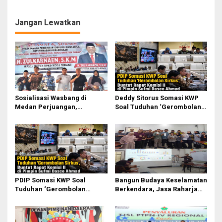
Pengamanan Ibadah Minggu
Wilayah Kecamatan Harian
di Gereja
dan Sianjur Mulamula
Jangan Lewatkan
Sosialisasi Wasbang di
Deddy Sitorus Somasi KWP
Medan Perjuangan,
Soal Tuduhan ‘Gerombolan
Zulkarnaen Janji
Sirkus’, Buntut Rapat Komisi
Perjuangkan Ruang Bermain
II Dipimpin Sufmi Dasco
Anak
Ahmad
PDIP Somasi KWP Soal
Bangun Budaya Keselamatan
Tuduhan ‘Gerombolan
Berkendara, Jasa Raharja
Sirkus’, Buntut Rapat Komisi
Gelar Safety Campaign di PT
II Dipimpin Sufmi Dasco
Pasifik Medan Industri
Ahmad