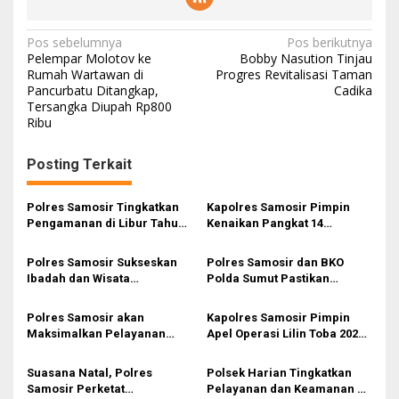
Navigasi
Pos sebelumnya
Pos berikutnya
Pelempar Molotov ke
Bobby Nasution Tinjau
pos
Rumah Wartawan di
Progres Revitalisasi Taman
Pancurbatu Ditangkap,
Cadika
Tersangka Diupah Rp800
Ribu
Posting Terkait
Polres Samosir Tingkatkan
Kapolres Samosir Pimpin
Pengamanan di Libur Tahun
Kenaikan Pangkat 14
Baru 2025
Personel Sebagai Kado Awal
Tahun 2025
Polres Samosir Sukseskan
Polres Samosir dan BKO
Ibadah dan Wisata
Polda Sumut Pastikan
Pergantian Tahun
Karnaval, Ibadah Malam
Nataru 2024-2025 Aman
Polres Samosir akan
Kapolres Samosir Pimpin
Maksimalkan Pelayanan
Apel Operasi Lilin Toba 2024,
Jalur Darat dan Danau
Siap Amankan Nataru
Menuju Pulau Samosir
Suasana Natal, Polres
Polsek Harian Tingkatkan
Samosir Perketat
Pelayanan dan Keamanan di