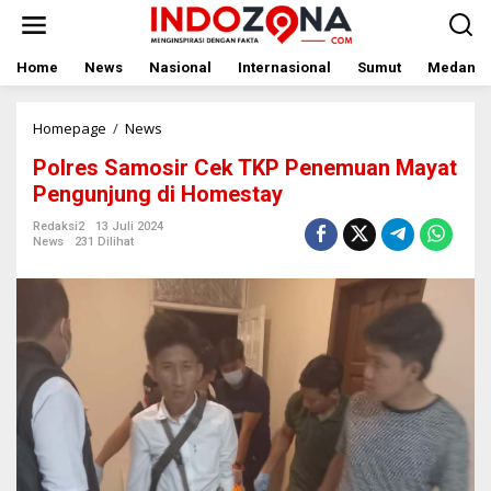
Lewati
ke
konten
Home
News
Nasional
Internasional
Sumut
Medan
Polres
Homepage
/
News
Samosir
Polres Samosir Cek TKP Penemuan Mayat
Cek
TKP
Pengunjung di Homestay
Penemuan
Mayat
Redaksi2
13 Juli 2024
News
231 Dilihat
Pengunjung
di
Homestay