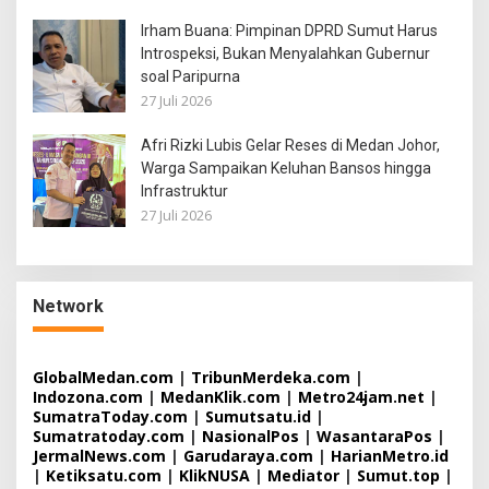
Irham Buana: Pimpinan DPRD Sumut Harus
Introspeksi, Bukan Menyalahkan Gubernur
soal Paripurna
27 Juli 2026
Afri Rizki Lubis Gelar Reses di Medan Johor,
Warga Sampaikan Keluhan Bansos hingga
Infrastruktur
27 Juli 2026
Network
GlobalMedan.com
|
TribunMerdeka.com
|
Indozona.com
|
MedanKlik.com
|
Metro24jam.net
|
SumatraToday.com
|
Sumutsatu.id
|
Sumatratoday.com
|
NasionalPos
|
WasantaraPos
|
JermalNews.com
|
Garudaraya.com
|
HarianMetro.id
|
Ketiksatu.com
|
KlikNUSA
|
Mediator
|
Sumut.top
|