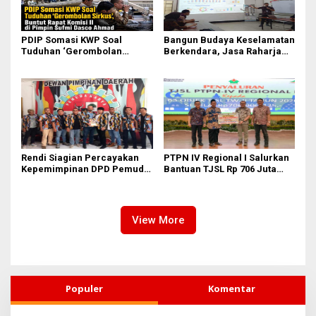
PDIP Somasi KWP Soal
Bangun Budaya Keselamatan
Tuduhan ‘Gerombolan
Berkendara, Jasa Raharja
Sirkus’, Buntut Rapat Komisi
Gelar Safety Campaign di PT
II Dipimpin Sufmi Dasco
Pasifik Medan Industri
Ahmad
Rendi Siagian Percayakan
PTPN IV Regional I Salurkan
Kepemimpinan DPD Pemuda
Bantuan TJSL Rp 706 Juta
Karya Nasional Kota Medan
untuk Pembangunan Sosial
kepada Josef Sembiring
Berkelanjutan
View More
Populer
Komentar