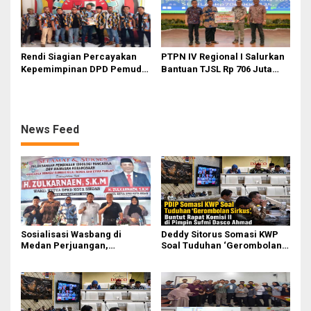
Rendi Siagian Percayakan
PTPN IV Regional I Salurkan
Kepemimpinan DPD Pemuda
Bantuan TJSL Rp 706 Juta
Karya Nasional Kota Medan
untuk Pembangunan Sosial
kepada Josef Sembiring
Berkelanjutan
News Feed
Sosialisasi Wasbang di
Deddy Sitorus Somasi KWP
Medan Perjuangan,
Soal Tuduhan ‘Gerombolan
Zulkarnaen Janji
Sirkus’, Buntut Rapat Komisi
Perjuangkan Ruang Bermain
II Dipimpin Sufmi Dasco
Anak
Ahmad