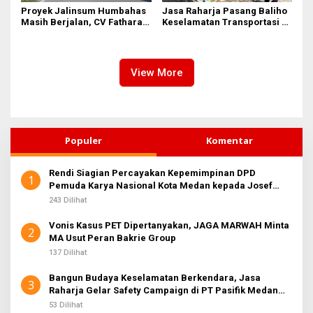
Proyek Jalinsum Humbahas
Jasa Raharja Pasang Baliho
Masih Berjalan, CV Fathara
Keselamatan Transportasi di
Jasa Teknik Janjikan
Titik Rawan Kecelakaan
Finishing Ulang
Kawasan Labuhan Deli dan
Medan Marelan
View More
Populer
Komentar
Rendi Siagian Percayakan Kepemimpinan DPD
1
Pemuda Karya Nasional Kota Medan kepada Josef
Sembiring
243 Dilihat
Vonis Kasus PET Dipertanyakan, JAGA MARWAH Minta
2
MA Usut Peran Bakrie Group
137 Dilihat
Bangun Budaya Keselamatan Berkendara, Jasa
3
Raharja Gelar Safety Campaign di PT Pasifik Medan
Industri
53 Dilihat