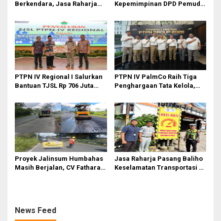
Berkendara, Jasa Raharja
Kepemimpinan DPD Pemuda
Gelar Safety Campaign di PT
Karya Nasional Kota Medan
Pasifik Medan Industri
kepada Josef Sembiring
PTPN IV Regional I Salurkan
PTPN IV PalmCo Raih Tiga
Bantuan TJSL Rp 706 Juta
Penghargaan Tata Kelola,
untuk Pembangunan Sosial
Perkuat Kinerja Operasional
Berkelanjutan
dan Efisiensi
Proyek Jalinsum Humbahas
Jasa Raharja Pasang Baliho
Masih Berjalan, CV Fathara
Keselamatan Transportasi di
Jasa Teknik Janjikan
Titik Rawan Kecelakaan
Finishing Ulang
Kawasan Labuhan Deli dan
Medan Marelan
News Feed