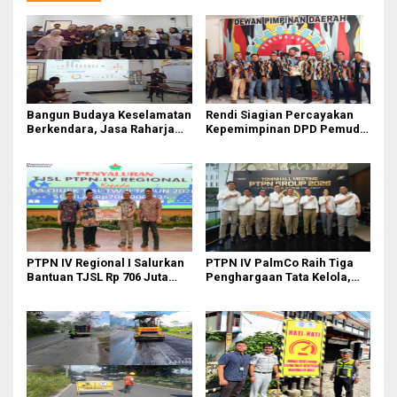
Bangun Budaya Keselamatan
Rendi Siagian Percayakan
Berkendara, Jasa Raharja
Kepemimpinan DPD Pemuda
Gelar Safety Campaign di PT
Karya Nasional Kota Medan
Pasifik Medan Industri
kepada Josef Sembiring
PTPN IV Regional I Salurkan
PTPN IV PalmCo Raih Tiga
Bantuan TJSL Rp 706 Juta
Penghargaan Tata Kelola,
untuk Pembangunan Sosial
Perkuat Kinerja Operasional
Berkelanjutan
dan Efisiensi