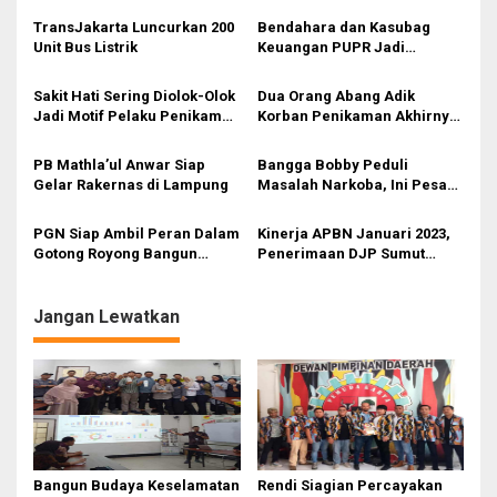
TransJakarta Luncurkan 200
Bendahara dan Kasubag
Unit Bus Listrik
Keuangan PUPR Jadi
Tersangka
Sakit Hati Sering Diolok-Olok
Dua Orang Abang Adik
Jadi Motif Pelaku Penikaman
Korban Penikaman Akhirnya
Anak
Meninggal
PB Mathla’ul Anwar Siap
Bangga Bobby Peduli
Gelar Rakernas di Lampung
Masalah Narkoba, Ini Pesan
Bang Fauzi
PGN Siap Ambil Peran Dalam
Kinerja APBN Januari 2023,
Gotong Royong Bangun
Penerimaan DJP Sumut
Jargas Nasional Untuk
Capai Rp3,43 T
Kurangi Subsidi Energi
Jangan Lewatkan
Bangun Budaya Keselamatan
Rendi Siagian Percayakan