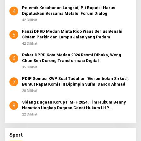
Polemik Kesultanan Langkat, Plt Bupati : Harus
4
Diputuskan Bersama Melalui Forum Dialog
42 Dilihat
Fauzi DPRD Medan Minta Rico Waas Serius Benahi
5
Sistem Parkir dan Lampu Jalan yang Padam
42 Dilihat
Raker DPRD Kota Medan 2026 Resmi Dibuka, Wong
6
Chun Sen Dorong Transformasi Digital
35 Dilihat
PDIP Somasi KWP Soal Tuduhan ‘Gerombolan Sirkus’,
7
Buntut Rapat Komisi II Dipimpin Sufmi Dasco Ahmad
28 Dilihat
Sidang Dugaan Korupsi MFF 2024, Tim Hukum Benny
8
Nasution Ungkap Dugaan Cacat Hukum LHP
Inspektorat
22 Dilihat
Sport