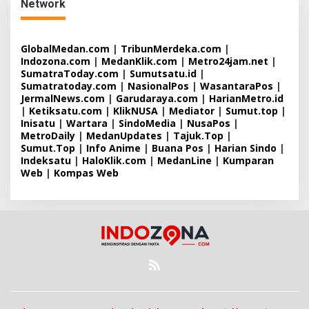
Network
GlobalMedan.com
|
TribunMerdeka.com
|
Indozona.com
|
MedanKlik.com
|
Metro24jam.net
|
SumatraToday.com
|
Sumutsatu.id
|
Sumatratoday.com
|
NasionalPos
|
WasantaraPos
|
JermalNews.com
|
Garudaraya.com
|
HarianMetro.id
|
Ketiksatu.com
|
KlikNUSA
|
Mediator
|
Sumut.top
|
Inisatu
|
Wartara
|
SindoMedia
|
NusaPos
|
MetroDaily
|
MedanUpdates
|
Tajuk.Top
|
Sumut.Top
|
Info Anime
|
Buana Pos
|
Harian Sindo
|
Indeksatu
|
HaloKlik.com
|
MedanLine
|
Kumparan
Web
|
Kompas Web