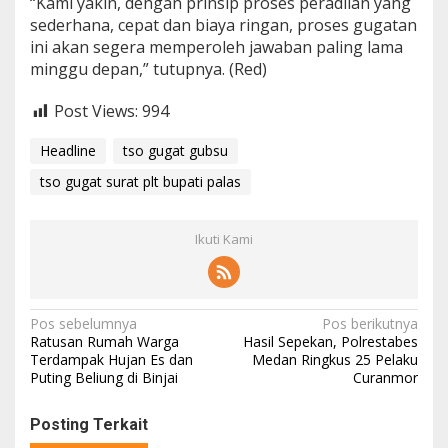
“Kami yakin, dengan prinsip proses peradilan yang
sederhana, cepat dan biaya ringan, proses gugatan
ini akan segera memperoleh jawaban paling lama
minggu depan,” tutupnya. (Red)
Post Views:
994
Headline
tso gugat gubsu
tso gugat surat plt bupati palas
Ikuti Kami
Navigasi
Pos sebelumnya
Pos berikutnya
Ratusan Rumah Warga
Hasil Sepekan, Polrestabes
pos
Terdampak Hujan Es dan
Medan Ringkus 25 Pelaku
Puting Beliung di Binjai
Curanmor
Posting Terkait