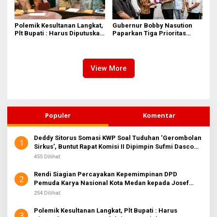
Polemik Kesultanan Langkat,
Gubernur Bobby Nasution
Plt Bupati : Harus Diputuskan
Paparkan Tiga Prioritas
Bersama Melalui Forum
Pembangunan Kepulauan
Dialog
Nias
View More
Populer
Komentar
Deddy Sitorus Somasi KWP Soal Tuduhan ‘Gerombolan
1
Sirkus’, Buntut Rapat Komisi II Dipimpin Sufmi Dasco
Ahmad
455 Dilihat
Rendi Siagian Percayakan Kepemimpinan DPD
2
Pemuda Karya Nasional Kota Medan kepada Josef
Sembiring
254 Dilihat
Polemik Kesultanan Langkat, Plt Bupati : Harus
3