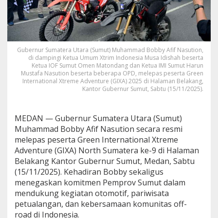
Gubernur Sumatera Utara (Sumut) Muhammad Bobby Afif Nasution,
di dampingi Ketua Umum Xtrim Indonesia Musa Idishah beserta
Ketua IOF Sumut Omen Matondang dan Ketua IMI Sumut Harun
Mustafa Nasution beserta beberapa OPD, melepas peserta Green
International Xtreme Adventure (GIXA) 2025 di Halaman Belakang,
Kantor Gubernur Sumut, Sabtu (15/11/2025).
MEDAN — Gubernur Sumatera Utara (Sumut)
Muhammad Bobby Afif Nasution secara resmi
melepas peserta Green International Xtreme
Adventure (GIXA) North Sumatera ke-9 di Halaman
Belakang Kantor Gubernur Sumut, Medan, Sabtu
(15/11/2025). Kehadiran Bobby sekaligus
menegaskan komitmen Pemprov Sumut dalam
mendukung kegiatan otomotif, pariwisata
petualangan, dan kebersamaan komunitas off-
road di Indonesia.