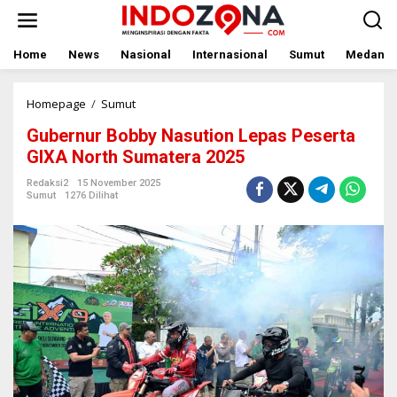
Lewati
ke
konten
Home
News
Nasional
Internasional
Sumut
Medan
Gubernur
Homepage
/
Sumut
Bobby
Gubernur Bobby Nasution Lepas Peserta
Nasution
Lepas
GIXA North Sumatera 2025
Peserta
GIXA
Redaksi2
15 November 2025
Sumut
1276 Dilihat
North
Sumatera
2025