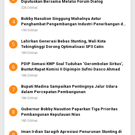
Diputuskan Bersama Melalui Forum Dialog
226 Dilihat
Bobby Nasution Singgung Mahalnya Avtur
4
Penghambat Pengembangan Industri Penerbangan di
Sumut
190 Dilihat
Lahirkan Generasi Bebas Stunting, Wali Kota
5
Tebingtinggi Dorong Optimalisasi SP3 Catin
189 Dilihat
PDIP Somasi KWP Soal Tuduhan ‘Gerombolan Sirkus’,
6
Buntut Rapat Komisi II Dipimpin Sufmi Dasco Ahmad
186 Dilihat
Bupati Madina Sampaikan Pentingnya Jalur Udara
7
dalam Percepatan Pembangunan
186 Dilihat
Gubernur Bobby Nasution Paparkan Tiga Prioritas
8
Pembangunan Kepulauan Nias
183 Dilihat
Iman Irdian Saragih Apresiasi Penurunan Stunting di
9