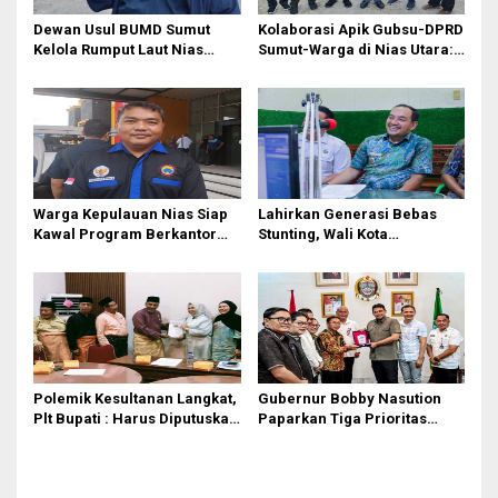
Dewan Usul BUMD Sumut
Kolaborasi Apik Gubsu-DPRD
Kelola Rumput Laut Nias
Sumut-Warga di Nias Utara:
Utara dari Hulu ke Hilir
Jalan Rusak Puluhan Tahun
Akhirnya Diperbaiki
Warga Kepulauan Nias Siap
Lahirkan Generasi Bebas
Kawal Program Berkantor
Stunting, Wali Kota
Gubsu Bobby Nasution
Tebingtinggi Dorong
Optimalisasi SP3 Catin
Polemik Kesultanan Langkat,
Gubernur Bobby Nasution
Plt Bupati : Harus Diputuskan
Paparkan Tiga Prioritas
Bersama Melalui Forum
Pembangunan Kepulauan
Dialog
Nias