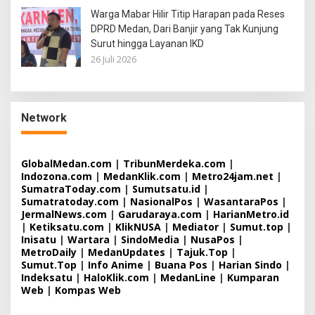
Warga Mabar Hilir Titip Harapan pada Reses
DPRD Medan, Dari Banjir yang Tak Kunjung
Surut hingga Layanan IKD
26 Juli 2026
Network
GlobalMedan.com
|
TribunMerdeka.com
|
Indozona.com
|
MedanKlik.com
|
Metro24jam.net
|
SumatraToday.com
|
Sumutsatu.id
|
Sumatratoday.com
|
NasionalPos
|
WasantaraPos
|
JermalNews.com
|
Garudaraya.com
|
HarianMetro.id
|
Ketiksatu.com
|
KlikNUSA
|
Mediator
|
Sumut.top
|
Inisatu
|
Wartara
|
SindoMedia
|
NusaPos
|
MetroDaily
|
MedanUpdates
|
Tajuk.Top
|
Sumut.Top
|
Info Anime
|
Buana Pos
|
Harian Sindo
|
Indeksatu
|
HaloKlik.com
|
MedanLine
|
Kumparan
Web
|
Kompas Web