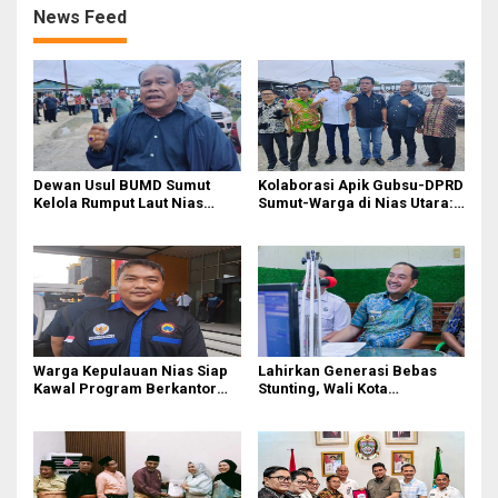
News Feed
Dewan Usul BUMD Sumut
Kolaborasi Apik Gubsu-DPRD
Kelola Rumput Laut Nias
Sumut-Warga di Nias Utara:
Utara dari Hulu ke Hilir
Jalan Rusak Puluhan Tahun
Akhirnya Diperbaiki
Warga Kepulauan Nias Siap
Lahirkan Generasi Bebas
Kawal Program Berkantor
Stunting, Wali Kota
Gubsu Bobby Nasution
Tebingtinggi Dorong
Optimalisasi SP3 Catin