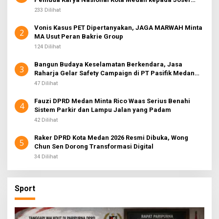
Sembiring
233 Dilihat
Vonis Kasus PET Dipertanyakan, JAGA MARWAH Minta
2
MA Usut Peran Bakrie Group
124 Dilihat
Bangun Budaya Keselamatan Berkendara, Jasa
3
Raharja Gelar Safety Campaign di PT Pasifik Medan
Industri
47 Dilihat
Fauzi DPRD Medan Minta Rico Waas Serius Benahi
4
Sistem Parkir dan Lampu Jalan yang Padam
42 Dilihat
Raker DPRD Kota Medan 2026 Resmi Dibuka, Wong
5
Chun Sen Dorong Transformasi Digital
34 Dilihat
Sport