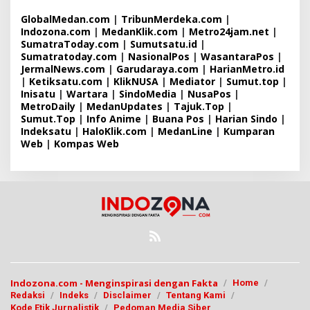
GlobalMedan.com
|
TribunMerdeka.com
|
Indozona.com
|
MedanKlik.com
|
Metro24jam.net
|
SumatraToday.com
|
Sumutsatu.id
|
Sumatratoday.com
|
NasionalPos
|
WasantaraPos
|
JermalNews.com
|
Garudaraya.com
|
HarianMetro.id
|
Ketiksatu.com
|
KlikNUSA
|
Mediator
|
Sumut.top
|
Inisatu
|
Wartara
|
SindoMedia
|
NusaPos
|
MetroDaily
|
MedanUpdates
|
Tajuk.Top
|
Sumut.Top
|
Info Anime
|
Buana Pos
|
Harian Sindo
|
Indeksatu
|
HaloKlik.com
|
MedanLine
|
Kumparan
Web
|
Kompas Web
Indozona.com - Menginspirasi dengan Fakta
Home
Redaksi
Indeks
Disclaimer
Tentang Kami
Kode Etik Jurnalistik
Pedoman Media Siber