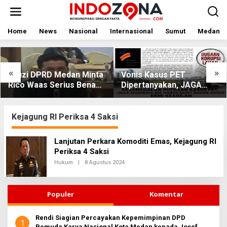
Lewati
ke
konten
Home
News
Nasional
Internasional
Sumut
Medan
«
»
Fauzi DPRD Medan Minta
Vonis Kasus PET
Rico Waas Serius Benahi
Dipertanyakan, JAGA
Sistem Parkir dan Lampu
MARWAH Minta MA Usut
Jalan yang Padam
Peran Bakrie Group
Kejagung RI Periksa 4 Saksi
Lanjutan Perkara Komoditi Emas, Kejagung RI
Periksa 4 Saksi
Oleh
Hukum
|
8 Agustus 2024
Redaksi2
Populer
Komentar
Rendi Siagian Percayakan Kepemimpinan DPD
1
Pemuda Karya Nasional Kota Medan kepada Josef