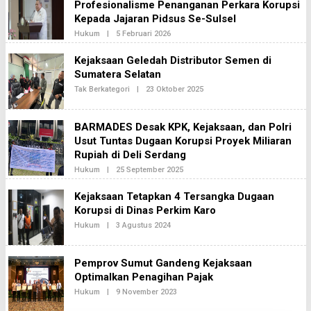
Profesionalisme Penanganan Perkara Korupsi
Kepada Jajaran Pidsus Se-Sulsel
Oleh
Hukum
|
5 Februari 2026
Redaksi2
Kejaksaan Geledah Distributor Semen di
Sumatera Selatan
Oleh
Tak Berkategori
|
23 Oktober 2025
Redaksi2
BARMADES Desak KPK, Kejaksaan, dan Polri
Usut Tuntas Dugaan Korupsi Proyek Miliaran
Rupiah di Deli Serdang
Oleh
Hukum
|
25 September 2025
Redaksi2
Kejaksaan Tetapkan 4 Tersangka Dugaan
Korupsi di Dinas Perkim Karo
Oleh
Hukum
|
3 Agustus 2024
Redaksi2
Pemprov Sumut Gandeng Kejaksaan
Optimalkan Penagihan Pajak
Oleh
Hukum
|
9 November 2023
Adminberita