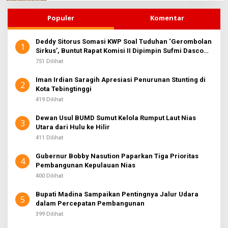
Populer
Komentar
Deddy Sitorus Somasi KWP Soal Tuduhan ‘Gerombolan
1
Sirkus’, Buntut Rapat Komisi II Dipimpin Sufmi Dasco
Ahmad
751 Dilihat
Iman Irdian Saragih Apresiasi Penurunan Stunting di
2
Kota Tebingtinggi
419 Dilihat
Dewan Usul BUMD Sumut Kelola Rumput Laut Nias
3
Utara dari Hulu ke Hilir
411 Dilihat
Gubernur Bobby Nasution Paparkan Tiga Prioritas
4
Pembangunan Kepulauan Nias
400 Dilihat
Bupati Madina Sampaikan Pentingnya Jalur Udara
5
dalam Percepatan Pembangunan
399 Dilihat