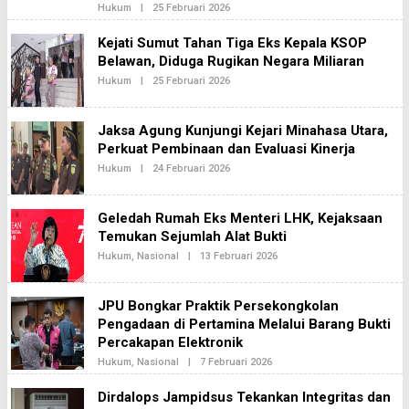
Oleh
Hukum
|
25 Februari 2026
Redaksi2
Kejati Sumut Tahan Tiga Eks Kepala KSOP
Belawan, Diduga Rugikan Negara Miliaran
Oleh
Hukum
|
25 Februari 2026
Redaksi2
Jaksa Agung Kunjungi Kejari Minahasa Utara,
Perkuat Pembinaan dan Evaluasi Kinerja
Oleh
Hukum
|
24 Februari 2026
Redaksi2
Geledah Rumah Eks Menteri LHK, Kejaksaan
Temukan Sejumlah Alat Bukti
Oleh
Hukum
,
Nasional
|
13 Februari 2026
Redaksi2
JPU Bongkar Praktik Persekongkolan
Pengadaan di Pertamina Melalui Barang Bukti
Percakapan Elektronik
Oleh
Hukum
,
Nasional
|
7 Februari 2026
Redaksi2
Dirdalops Jampidsus Tekankan Integritas dan