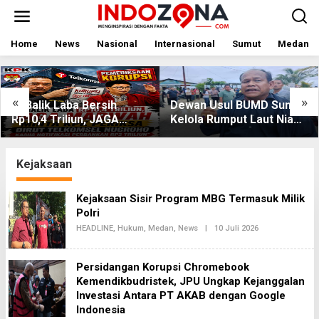
Lewati
ke
konten
Home
News
Nasional
Internasional
Sumut
Medan
«
»
Di Balik Laba Bersih
Dewan Usul BUMD Sumut
Rp10,4 Triliun, JAGA
Kelola Rumput Laut Nias
MARWAH Desak KPK
Utara dari Hulu ke Hilir
Periksa Dirut Telkomsel
Nugroho Terkait Dugaan
Kejaksaan
Kasus Notifikasi
Perbankan
Kejaksaan Sisir Program MBG Termasuk Milik
Polri
Oleh
HEADLINE
,
Hukum
,
Medan
,
News
|
10 Juli 2026
Redaksi2
Persidangan Korupsi Chromebook
Kemendikbudristek, JPU Ungkap Kejanggalan
Investasi Antara PT AKAB dengan Google
Indonesia