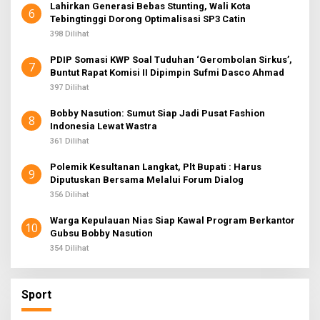
Lahirkan Generasi Bebas Stunting, Wali Kota
6
Tebingtinggi Dorong Optimalisasi SP3 Catin
398 Dilihat
PDIP Somasi KWP Soal Tuduhan ‘Gerombolan Sirkus’,
7
Buntut Rapat Komisi II Dipimpin Sufmi Dasco Ahmad
397 Dilihat
Bobby Nasution: Sumut Siap Jadi Pusat Fashion
8
Indonesia Lewat Wastra
361 Dilihat
Polemik Kesultanan Langkat, Plt Bupati : Harus
9
Diputuskan Bersama Melalui Forum Dialog
356 Dilihat
Warga Kepulauan Nias Siap Kawal Program Berkantor
10
Gubsu Bobby Nasution
354 Dilihat
Sport