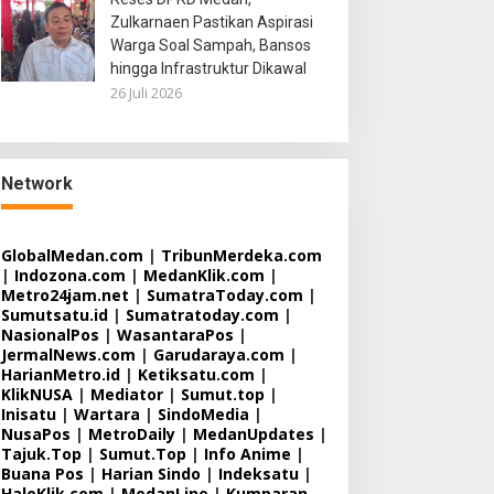
Zulkarnaen Pastikan Aspirasi
Warga Soal Sampah, Bansos
hingga Infrastruktur Dikawal
26 Juli 2026
Network
GlobalMedan.com
|
TribunMerdeka.com
|
Indozona.com
|
MedanKlik.com
|
Metro24jam.net
|
SumatraToday.com
|
Sumutsatu.id
|
Sumatratoday.com
|
NasionalPos
|
WasantaraPos
|
JermalNews.com
|
Garudaraya.com
|
HarianMetro.id
|
Ketiksatu.com
|
KlikNUSA
|
Mediator
|
Sumut.top
|
Inisatu
|
Wartara
|
SindoMedia
|
NusaPos
|
MetroDaily
|
MedanUpdates
|
Tajuk.Top
|
Sumut.Top
|
Info Anime
|
Buana Pos
|
Harian Sindo
|
Indeksatu
|
HaloKlik.com
|
MedanLine
|
Kumparan