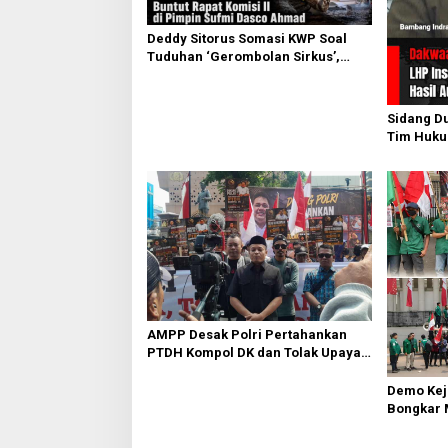
Deddy Sitorus Somasi KWP Soal
Tuduhan ‘Gerombolan Sirkus’,
Buntut Rapat Komisi II Dipimpin
Sufmi Dasco Ahmad
Sidang D
Tim Huku
Ungkap D
Inspektor
AMPP Desak Polri Pertahankan
PTDH Kompol DK dan Tolak Upaya
Banding
Demo Kej
Bongkar 
Bara PT P