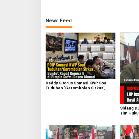
News Feed
Deddy Sitorus Somasi KWP Soal
Tuduhan ‘Gerombolan Sirkus’,
Buntut Rapat Komisi II Dipimpin
Sufmi Dasco Ahmad
Sidang D
Tim Huku
Ungkap D
Inspektor