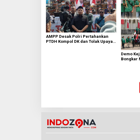
AMPP Desak Polri Pertahankan
PTDH Kompol DK dan Tolak Upaya
Banding
Demo Kej
Bongkar 
Bara PT P