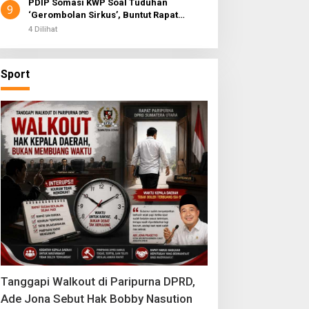
PDIP Somasi KWP Soal Tuduhan
9
‘Gerombolan Sirkus’, Buntut Rapat
Komisi II Dipimpin Sufmi Dasco Ahmad
4 Dilihat
Sport
Tanggapi Walkout di Paripurna DPRD,
Ade Jona Sebut Hak Bobby Nasution