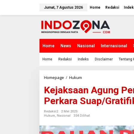
Lewati
ke
Jumat, 7 Agustus 2026
Home
Redaksi
Indek
konten
Home
News
Nasional
Internasional
Home
Redaksi
Indeks
Disclaimer
Tentang 
Kejaksaan
Homepage
/
Hukum
Agung
Kejaksaan Agung Per
Periksa
1
Perkara Suap/Gratifi
Orang
Saksi
Terkait
Redaksi2
2 Mei 2025
Perkara
Hukum
,
Nasional
354 Dilihat
Suap/Gratifikasi
PN
Jakarta