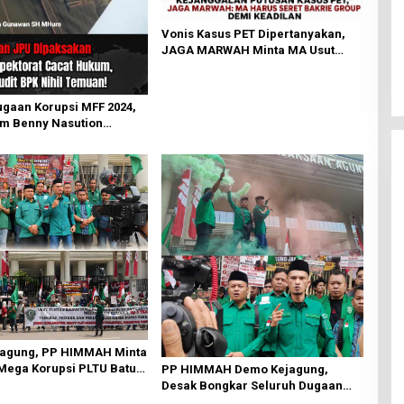
Vonis Kasus PET Dipertanyakan,
JAGA MARWAH Minta MA Usut
Peran Bakrie Group
ugaan Korupsi MFF 2024,
m Benny Nasution
ugaan Cacat Hukum LHP
at
agung, PP HIMMAH Minta
Mega Korupsi PLTU Batu
PP HIMMAH Demo Kejagung,
LN Rp 5 Triliun
Desak Bongkar Seluruh Dugaan
Kasus yang Menyeret Febrie