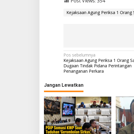
Post Views:
354
Kejaksaan Agung Periksa 1 Orang Sa
Navigasi
Pos sebelumnya
Kejaksaan Agung Periksa 1 Orang Sa
pos
Dugaan Tindak Pidana Perintangan
Penanganan Perkara
Jangan Lewatkan