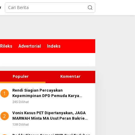
r
Rileks
Advertorial
Indeks
Populer
Komentar
Rendi Siagian Percayakan
1
Kepemimpinan DPD Pemuda Karya
Nasional Kota Medan kepada Josef
245 Dilihat
Sembiring
Vonis Kasus PET Dipertanyakan, JAGA
2
MARWAH Minta MA Usut Peran Bakrie
Group
138 Dilihat