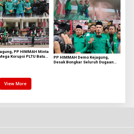
agung, PP HIMMAH Minta
Mega Korupsi PLTU Batu
PP HIMMAH Demo Kejagung,
LN Rp 5 Triliun
Desak Bongkar Seluruh Dugaan
Kasus yang Menyeret Febrie
Adriansyah
View More