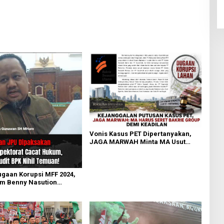
Adriansyah
Vonis Kasus PET Dipertanyakan,
JAGA MARWAH Minta MA Usut
Peran Bakrie Group
ugaan Korupsi MFF 2024,
m Benny Nasution
ugaan Cacat Hukum LHP
at