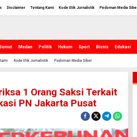
s
Disclaimer
Tentang Kami
Kode Etik Jurnalistik
Pedoman Media Sibe
Sumut
Medan
Politik
Hukum
Sport
Bisnis
Edukasi
Kami
Kode Etik Jurnalistik
Pedoman Media Siber
iksa 1 Orang Saksi Terkait
kasi PN Jakarta Pusat