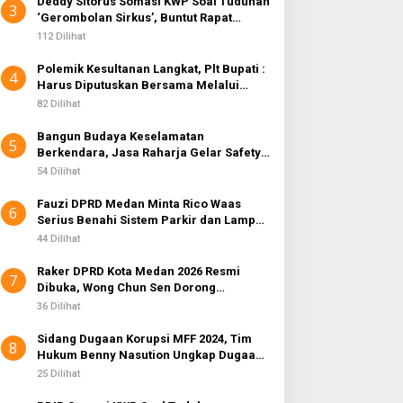
Deddy Sitorus Somasi KWP Soal Tuduhan
3
‘Gerombolan Sirkus’, Buntut Rapat
Komisi II Dipimpin Sufmi Dasco Ahmad
112 Dilihat
Polemik Kesultanan Langkat, Plt Bupati :
4
Harus Diputuskan Bersama Melalui
Forum Dialog
82 Dilihat
Bangun Budaya Keselamatan
5
Berkendara, Jasa Raharja Gelar Safety
Campaign di PT Pasifik Medan Industri
54 Dilihat
Fauzi DPRD Medan Minta Rico Waas
6
Serius Benahi Sistem Parkir dan Lampu
Jalan yang Padam
44 Dilihat
Raker DPRD Kota Medan 2026 Resmi
7
Dibuka, Wong Chun Sen Dorong
Transformasi Digital
36 Dilihat
Sidang Dugaan Korupsi MFF 2024, Tim
8
Hukum Benny Nasution Ungkap Dugaan
Cacat Hukum LHP Inspektorat
25 Dilihat