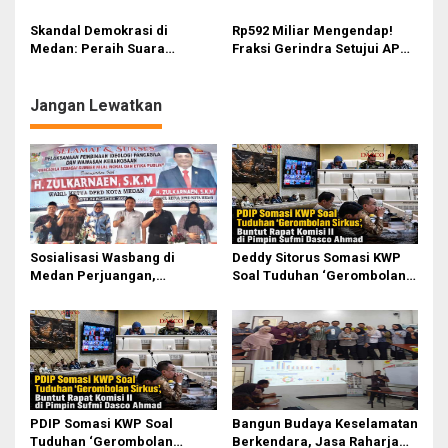
Pertama Sekolah: Kebijakan
Nasionalisme adalah
Berhati yang Guncang
Tameng, Narkoba dan Judi
Skandal Demokrasi di
Rp592 Miliar Mengendap!
Birokrasi!
Online Musuh Bersama!
Medan: Peraih Suara
Fraksi Gerindra Setujui APBD
Terbanyak Dikubur, Warga
2025 Medan dengan
Berteriak Minta Keadilan!
Segudang Catatan Kritis
Jangan Lewatkan
Sosialisasi Wasbang di
Deddy Sitorus Somasi KWP
Medan Perjuangan,
Soal Tuduhan ‘Gerombolan
Zulkarnaen Janji
Sirkus’, Buntut Rapat Komisi
Perjuangkan Ruang Bermain
II Dipimpin Sufmi Dasco
Anak
Ahmad
PDIP Somasi KWP Soal
Bangun Budaya Keselamatan
Tuduhan ‘Gerombolan
Berkendara, Jasa Raharja