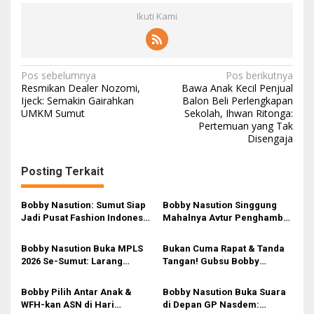
Ikuti Kami
Navigasi
Pos sebelumnya
Pos berikutnya
Resmikan Dealer Nozomi,
Bawa Anak Kecil Penjual
pos
Ijeck: Semakin Gairahkan
Balon Beli Perlengkapan
UMKM Sumut
Sekolah, Ihwan Ritonga:
Pertemuan yang Tak
Disengaja
Posting Terkait
Bobby Nasution: Sumut Siap
Bobby Nasution Singgung
Jadi Pusat Fashion Indonesia
Mahalnya Avtur Penghambat
Lewat Wastra
Pengembangan Industri
Penerbangan di Sumut
Bobby Nasution Buka MPLS
Bukan Cuma Rapat & Tanda
2026 Se-Sumut: Larang
Tangan! Gubsu Bobby
Kekerasan, Siswa Dihimbau
Nasution Ungkap Borok
Hormati Guru dan Orang Tua
Komite Sekolah, Minta
Bobby Pilih Antar Anak &
Bobby Nasution Buka Suara
Kadisdik Awasi Ketat!
WFH-kan ASN di Hari
di Depan GP Nasdem: