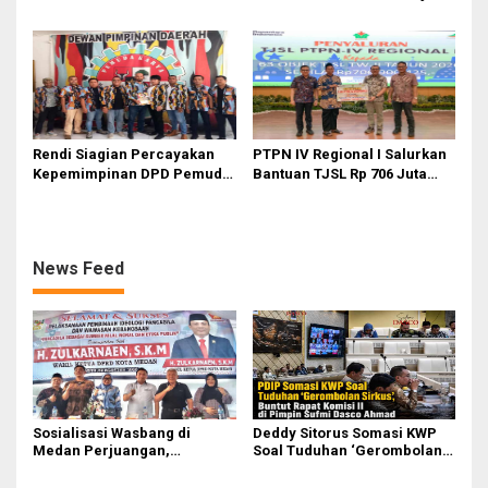
Sirkus’, Buntut Rapat Komisi
Gelar Safety Campaign di PT
II Dipimpin Sufmi Dasco
Pasifik Medan Industri
Ahmad
Rendi Siagian Percayakan
PTPN IV Regional I Salurkan
Kepemimpinan DPD Pemuda
Bantuan TJSL Rp 706 Juta
Karya Nasional Kota Medan
untuk Pembangunan Sosial
kepada Josef Sembiring
Berkelanjutan
News Feed
Sosialisasi Wasbang di
Deddy Sitorus Somasi KWP
Medan Perjuangan,
Soal Tuduhan ‘Gerombolan
Zulkarnaen Janji
Sirkus’, Buntut Rapat Komisi
Perjuangkan Ruang Bermain
II Dipimpin Sufmi Dasco