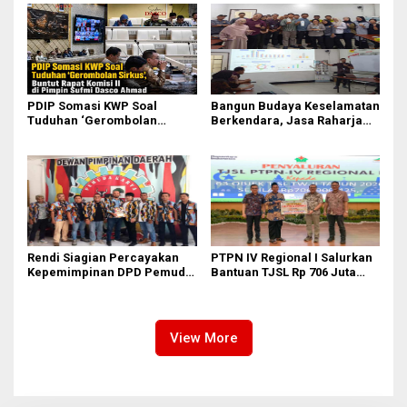
Anak
Ahmad
PDIP Somasi KWP Soal
Bangun Budaya Keselamatan
Tuduhan ‘Gerombolan
Berkendara, Jasa Raharja
Sirkus’, Buntut Rapat Komisi
Gelar Safety Campaign di PT
II Dipimpin Sufmi Dasco
Pasifik Medan Industri
Ahmad
Rendi Siagian Percayakan
PTPN IV Regional I Salurkan
Kepemimpinan DPD Pemuda
Bantuan TJSL Rp 706 Juta
Karya Nasional Kota Medan
untuk Pembangunan Sosial
kepada Josef Sembiring
Berkelanjutan
View More