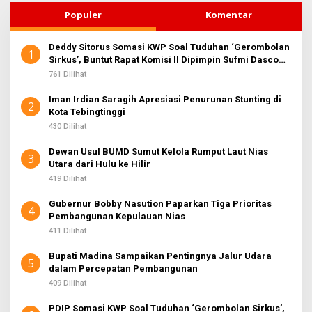
Populer
Komentar
Deddy Sitorus Somasi KWP Soal Tuduhan ‘Gerombolan
1
Sirkus’, Buntut Rapat Komisi II Dipimpin Sufmi Dasco
Ahmad
761 Dilihat
Iman Irdian Saragih Apresiasi Penurunan Stunting di
2
Kota Tebingtinggi
430 Dilihat
Dewan Usul BUMD Sumut Kelola Rumput Laut Nias
3
Utara dari Hulu ke Hilir
419 Dilihat
Gubernur Bobby Nasution Paparkan Tiga Prioritas
4
Pembangunan Kepulauan Nias
411 Dilihat
Bupati Madina Sampaikan Pentingnya Jalur Udara
5
dalam Percepatan Pembangunan
409 Dilihat
PDIP Somasi KWP Soal Tuduhan ‘Gerombolan Sirkus’,