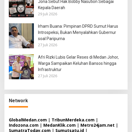
Jona Sebut Hak Bobby Nasution Sebagai
Kepala Daerah
29 Juli 2026
Irham Buana: Pimpinan DPRD Sumut Harus
Introspeksi, Bukan Menyalahkan Gubernur
soal Paripurna
27 Juli 2026
Afri Rizki Lubis Gelar Reses di Medan Johor,
Warga Sampaikan Keluhan Bansos hingga
Infrastruktur
27 Juli 2026
Network
GlobalMedan.com
|
TribunMerdeka.com
|
Indozona.com
|
MedanKlik.com
|
Metro24jam.net
|
SumatraToday.com
|
Sumutsatu.id
|