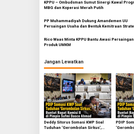
KPPU – Ombudsman Sumut Sinergi Kawal Program
MBG dan Koperasi Merah Putih
PP Muhammadiyah Dukung Amandemen UU
Persaingan Usaha dan Bentuk Kemitraan Strate
dengan KPPU
Rico Waas Minta KPPU Bantu Awasi Persaingan
Produk UMKM
Jangan Lewatkan
Deddy Sitorus Somasi KWP Soal
PDIP Som
Tuduhan ‘Gerombolan Sirkus’,
‘Gerombol
Buntut Rapat Komisi II Dipimpin
Komisi II