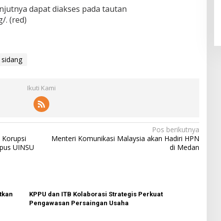
anjutnya dapat diakses pada tautan
/. (red)
 sidang
Ikuti Kami
Pos berikutnya
 Korupsi
Menteri Komunikasi Malaysia akan Hadiri HPN
mpus UINSU
di Medan
tkan
KPPU dan ITB Kolaborasi Strategis Perkuat
Pengawasan Persaingan Usaha