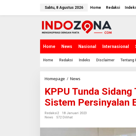
Lewati
ke
Sabtu, 8 Agustus 2026
Home
Redaksi
Indek
konten
Home
News
Nasional
Internasional
Home
Redaksi
Indeks
Disclaimer
Tentang 
KPPU
Homepage
/
News
Tunda
KPPU Tunda Sidang
Sidang
Tender
Sistem Persinyalan E
Pembangunan
Sistem
Persinyalan
Redaksi2
18 Januari 2023
Elektrik
News
572 Dilihat
Jalur
Ganda
KA