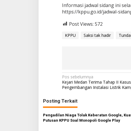
Informasi jadwal sidang ini sel
https://kppu.go.id/jadwal-sidang
Post Views:
572
KPPU
Saksi tak hadir
Tunda
Navigasi
Pos sebelumnya
Kejari Medan Terima Tahap II Kasus
pos
Pengembangan Instalasi Listrik Ka
Posting Terkait
Pengadilan Niaga Tolak Keberatan Google, Kua
Putusan KPPU Soal Monopoli Google Play