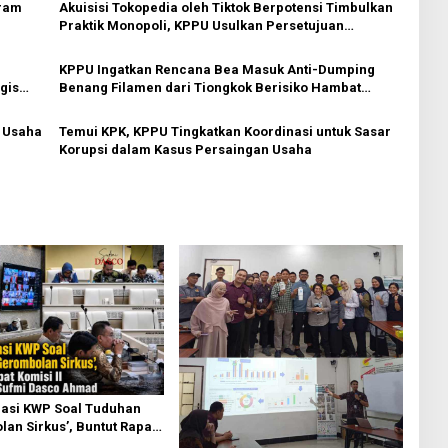
Akuisisi Tokopedia oleh Tiktok Berpotensi Timbulkan
Praktik Monopoli, KPPU Usulkan Persetujuan
Bersyarat
KPPU Ingatkan Rencana Bea Masuk Anti-Dumping
gis
Benang Filamen dari Tiongkok Berisiko Hambat
Persaingan Usaha
 Usaha
Temui KPK, KPPU Tingkatkan Koordinasi untuk Sasar
Korupsi dalam Kasus Persaingan Usaha
asi KWP Soal Tuduhan
an Sirkus’, Buntut Rapat
 Dipimpin Sufmi Dasco