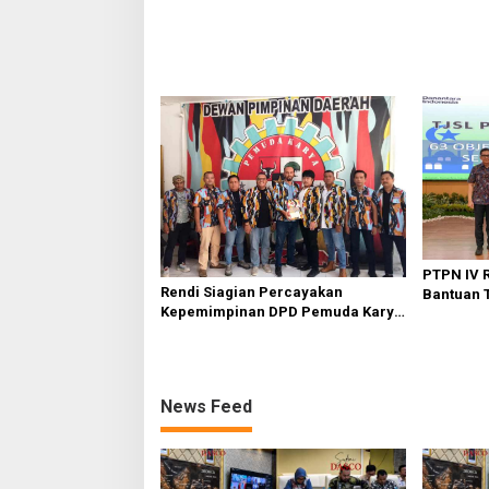
Sufmi Dasco Ahmad
Ahmad
PTPN IV R
Rendi Siagian Percayakan
Bantuan T
Kepemimpinan DPD Pemuda Karya
Pembangu
Nasional Kota Medan kepada Josef
Berkelan
Sembiring
News Feed