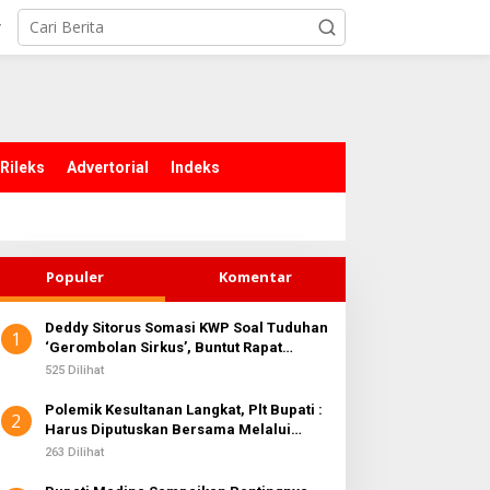
r
Rileks
Advertorial
Indeks
Populer
Komentar
Deddy Sitorus Somasi KWP Soal Tuduhan
1
‘Gerombolan Sirkus’, Buntut Rapat
Komisi II Dipimpin Sufmi Dasco Ahmad
525 Dilihat
Polemik Kesultanan Langkat, Plt Bupati :
2
Harus Diputuskan Bersama Melalui
Forum Dialog
263 Dilihat