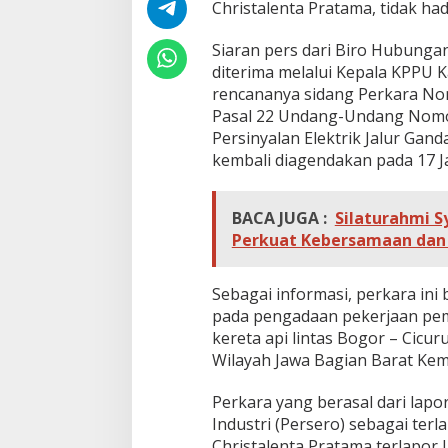
Christalenta Pratama, tidak ha
Siaran pers dari Biro Hubunga
diterima melalui Kepala KPPU 
rencananya sidang Perkara N
Pasal 22 Undang-Undang Nomo
Persinyalan Elektrik Jalur Gand
kembali diagendakan pada 17 J
BACA JUGA :
Silaturahmi 
Perkuat Kebersamaan dan
Sebagai informasi, perkara in
pada pengadaan pekerjaan pemb
kereta api lintas Bogor – Cicu
Wilayah Jawa Bagian Barat Ke
Perkara yang berasal dari lapo
Industri (Persero) sebagai terla
Christalenta Pratama terlapor I