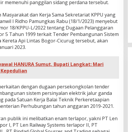
dir memenuhi panggilan sidang perdana tersebut.
n Masyarakat dan Kerja Sama Sekretariat KPPU yang
Kanwil I Ridho Pamungkas Rabu (18/1/2023) menyebut
omor 18/KPPU-L/2022 tentang Dugaan Pelanggaran
r 5 Tahun 1999 terkait Tender Pembangunan Sistem
a Kereta Api Lintas Bogor-Cicurug tersebut, akan
anuari 2023.
Syawal HANURA Sumut, Bupati Langkat: Mari
 Kepedulian
i berkaitan dengan dugaan persekongkolan tender
angunan sistem persinyalan elektrik jalur ganda
rug pada Satuan Kerja Balai Teknik Perkeretaapian
menterian Perhubungan tahun anggaran 2019-2021.
ran publik ini melibatkan enam terlapor, yakni PT Len
por I, PT Len Railway Systems terlapor II, PT
II , PT Pindad Global Sources and Trading sebagai