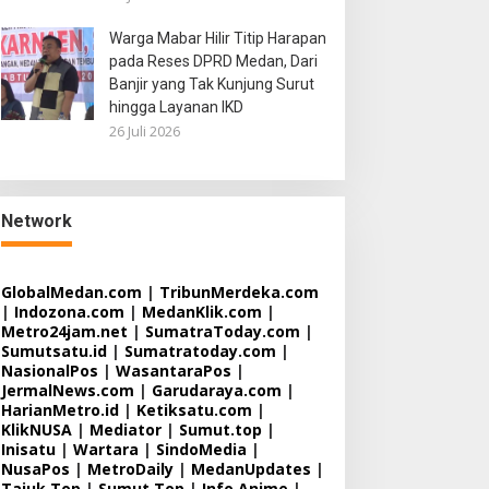
Warga Mabar Hilir Titip Harapan
pada Reses DPRD Medan, Dari
Banjir yang Tak Kunjung Surut
hingga Layanan IKD
26 Juli 2026
Network
GlobalMedan.com
|
TribunMerdeka.com
|
Indozona.com
|
MedanKlik.com
|
Metro24jam.net
|
SumatraToday.com
|
Sumutsatu.id
|
Sumatratoday.com
|
NasionalPos
|
WasantaraPos
|
JermalNews.com
|
Garudaraya.com
|
HarianMetro.id
|
Ketiksatu.com
|
KlikNUSA
|
Mediator
|
Sumut.top
|
Inisatu
|
Wartara
|
SindoMedia
|
NusaPos
|
MetroDaily
|
MedanUpdates
|
Tajuk.Top
|
Sumut.Top
|
Info Anime
|