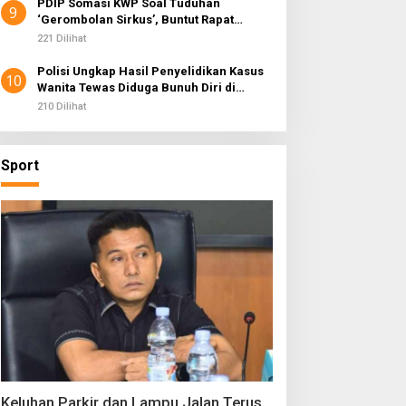
PDIP Somasi KWP Soal Tuduhan
9
‘Gerombolan Sirkus’, Buntut Rapat
Komisi II Dipimpin Sufmi Dasco Ahmad
221 Dilihat
Polisi Ungkap Hasil Penyelidikan Kasus
10
Wanita Tewas Diduga Bunuh Diri di
Komplek Bumi Asri Medan
210 Dilihat
Sport
Keluhan Parkir dan Lampu Jalan Terus