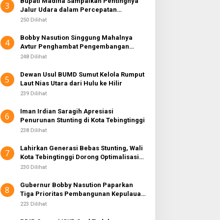
Bupati Madina Sampaikan Pentingnya
3
Jalur Udara dalam Percepatan
Pembangunan
250 Dilihat
Bobby Nasution Singgung Mahalnya
4
Avtur Penghambat Pengembangan
Industri Penerbangan di Sumut
248 Dilihat
Dewan Usul BUMD Sumut Kelola Rumput
5
Laut Nias Utara dari Hulu ke Hilir
239 Dilihat
Iman Irdian Saragih Apresiasi
6
Penurunan Stunting di Kota Tebingtinggi
238 Dilihat
Lahirkan Generasi Bebas Stunting, Wali
7
Kota Tebingtinggi Dorong Optimalisasi
SP3 Catin
230 Dilihat
Gubernur Bobby Nasution Paparkan
8
Tiga Prioritas Pembangunan Kepulauan
Nias
223 Dilihat