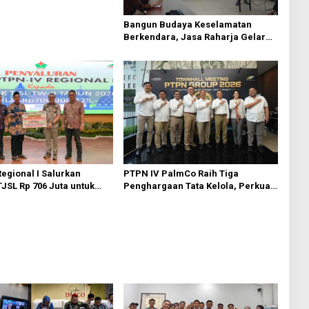
Bangun Budaya Keselamatan
Berkendara, Jasa Raharja Gelar
Safety Campaign di PT Pasifik
Medan Industri
egional I Salurkan
PTPN IV PalmCo Raih Tiga
JSL Rp 706 Juta untuk
Penghargaan Tata Kelola, Perkuat
nan Sosial
Kinerja Operasional dan Efisiensi
jutan