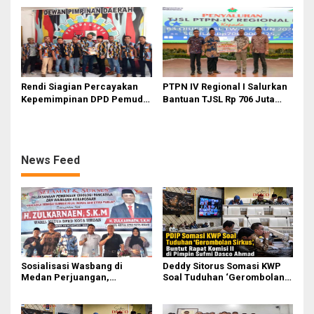
II Dipimpin Sufmi Dasco
Pasifik Medan Industri
Ahmad
Rendi Siagian Percayakan
PTPN IV Regional I Salurkan
Kepemimpinan DPD Pemuda
Bantuan TJSL Rp 706 Juta
Karya Nasional Kota Medan
untuk Pembangunan Sosial
kepada Josef Sembiring
Berkelanjutan
News Feed
Sosialisasi Wasbang di
Deddy Sitorus Somasi KWP
Medan Perjuangan,
Soal Tuduhan ‘Gerombolan
Zulkarnaen Janji
Sirkus’, Buntut Rapat Komisi
Perjuangkan Ruang Bermain
II Dipimpin Sufmi Dasco
Anak
Ahmad