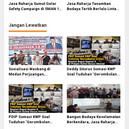
Lintas
dan Identifikasi titik Rawan
Jasa Raharja Sumut Gelar
Jasa Raharja Tanamkan
Laka
Safety Campaign di SMAN 1
Budaya Tertib Berlalu Lintas
Besitang, Tingkatkan
Melalui PPKL di SMA Al
Kesadaran Berlalu Lintas di
Manar
Kalangan Pelajar
Jangan Lewatkan
Sosialisasi Wasbang di
Deddy Sitorus Somasi KWP
Medan Perjuangan,
Soal Tuduhan ‘Gerombolan
Zulkarnaen Janji
Sirkus’, Buntut Rapat Komisi
Perjuangkan Ruang Bermain
II Dipimpin Sufmi Dasco
Anak
Ahmad
PDIP Somasi KWP Soal
Bangun Budaya Keselamatan
Tuduhan ‘Gerombolan
Berkendara, Jasa Raharja
Sirkus’, Buntut Rapat Komisi
Gelar Safety Campaign di PT