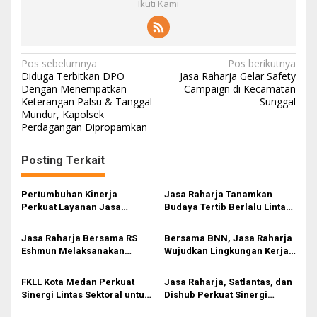
Ikuti Kami
Navigasi
Pos sebelumnya
Pos berikutnya
Diduga Terbitkan DPO
Jasa Raharja Gelar Safety
pos
Dengan Menempatkan
Campaign di Kecamatan
Keterangan Palsu & Tanggal
Sunggal
Mundur, Kapolsek
Perdagangan Dipropamkan
Posting Terkait
Pertumbuhan Kinerja
Jasa Raharja Tanamkan
Perkuat Layanan Jasa
Budaya Tertib Berlalu Lintas
Raharja bagi Masyarakat
Sejak Hari Pertama Sekolah
di SMAN 15 Medan
Jasa Raharja Bersama RS
Bersama BNN, Jasa Raharja
Eshmun Melaksanakan
Wujudkan Lingkungan Kerja
Kegiatan PPGD di Kantor
Produktif dan Bebas
Kecamatan Medan Deli
Narkoba
FKLL Kota Medan Perkuat
Jasa Raharja, Satlantas, dan
Sinergi Lintas Sektoral untuk
Dishub Perkuat Sinergi
Tingkatkan Keselamatan Lalu
Penertiban Angkutan Umum