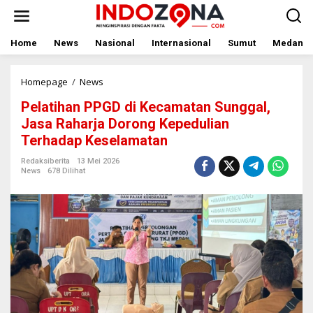
Lewati
ke
konten
Home
News
Nasional
Internasional
Sumut
Medan
Pelatihan
Homepage
/
News
PPGD
Pelatihan PPGD di Kecamatan Sunggal,
di
Kecamatan
Jasa Raharja Dorong Kepedulian
Sunggal,
Terhadap Keselamatan
Jasa
Raharja
Redaksiberita
13 Mei 2026
Dorong
News
678 Dilihat
Kepedulian
Terhadap
Keselamatan