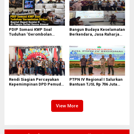
PDIP Somasi KWP Soal
Bangun Budaya Keselamatan
Tuduhan ‘Gerombolan
Berkendara, Jasa Raharja
Sirkus’, Buntut Rapat Komisi
Gelar Safety Campaign di PT
II Dipimpin Sufmi Dasco
Pasifik Medan Industri
Ahmad
Rendi Siagian Percayakan
PTPN IV Regional I Salurkan
Kepemimpinan DPD Pemuda
Bantuan TJSL Rp 706 Juta
Karya Nasional Kota Medan
untuk Pembangunan Sosial
kepada Josef Sembiring
Berkelanjutan
View More