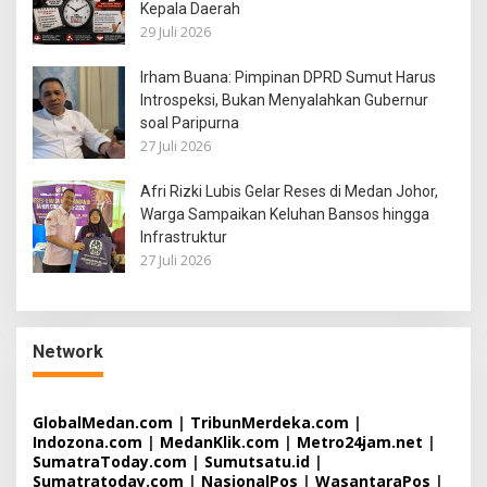
Kepala Daerah
29 Juli 2026
Irham Buana: Pimpinan DPRD Sumut Harus
Introspeksi, Bukan Menyalahkan Gubernur
soal Paripurna
27 Juli 2026
Afri Rizki Lubis Gelar Reses di Medan Johor,
Warga Sampaikan Keluhan Bansos hingga
Infrastruktur
27 Juli 2026
Network
GlobalMedan.com
|
TribunMerdeka.com
|
Indozona.com
|
MedanKlik.com
|
Metro24jam.net
|
SumatraToday.com
|
Sumutsatu.id
|
Sumatratoday.com
|
NasionalPos
|
WasantaraPos
|