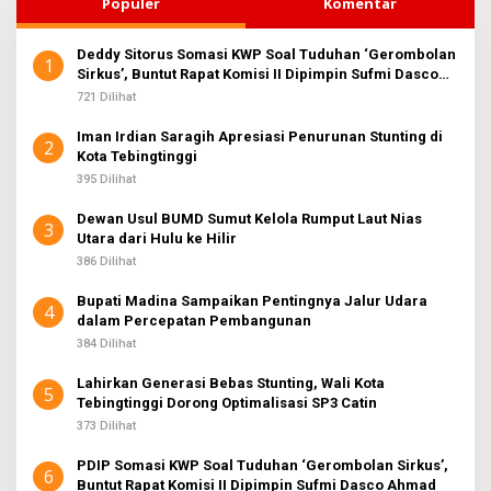
Populer
Komentar
Deddy Sitorus Somasi KWP Soal Tuduhan ‘Gerombolan
1
Sirkus’, Buntut Rapat Komisi II Dipimpin Sufmi Dasco
Ahmad
721 Dilihat
Iman Irdian Saragih Apresiasi Penurunan Stunting di
2
Kota Tebingtinggi
395 Dilihat
Dewan Usul BUMD Sumut Kelola Rumput Laut Nias
3
Utara dari Hulu ke Hilir
386 Dilihat
Bupati Madina Sampaikan Pentingnya Jalur Udara
4
dalam Percepatan Pembangunan
384 Dilihat
Lahirkan Generasi Bebas Stunting, Wali Kota
5
Tebingtinggi Dorong Optimalisasi SP3 Catin
373 Dilihat
PDIP Somasi KWP Soal Tuduhan ‘Gerombolan Sirkus’,
6
Buntut Rapat Komisi II Dipimpin Sufmi Dasco Ahmad