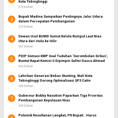
Kota Tebingtinggi
379 Dilihat
Bupati Madina Sampaikan Pentingnya Jalur Udara
3
dalam Percepatan Pembangunan
372 Dilihat
Dewan Usul BUMD Sumut Kelola Rumput Laut Nias
4
Utara dari Hulu ke Hilir
367 Dilihat
PDIP Somasi KWP Soal Tuduhan ‘Gerombolan Sirkus’,
5
Buntut Rapat Komisi II Dipimpin Sufmi Dasco Ahmad
352 Dilihat
Lahirkan Generasi Bebas Stunting, Wali Kota
6
Tebingtinggi Dorong Optimalisasi SP3 Catin
349 Dilihat
Gubernur Bobby Nasution Paparkan Tiga Prioritas
7
Pembangunan Kepulauan Nias
349 Dilihat
Polemik Kesultanan Langkat, Plt Bupati : Harus
8