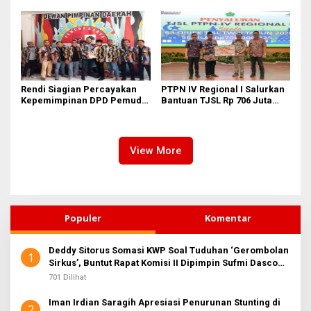
II Dipimpin Sufmi Dasco
Pasifik Medan Industri
Ahmad
Rendi Siagian Percayakan
PTPN IV Regional I Salurkan
Kepemimpinan DPD Pemuda
Bantuan TJSL Rp 706 Juta
Karya Nasional Kota Medan
untuk Pembangunan Sosial
kepada Josef Sembiring
Berkelanjutan
View More
Populer
Komentar
Deddy Sitorus Somasi KWP Soal Tuduhan ‘Gerombolan
1
Sirkus’, Buntut Rapat Komisi II Dipimpin Sufmi Dasco
Ahmad
701 Dilihat
Iman Irdian Saragih Apresiasi Penurunan Stunting di
2