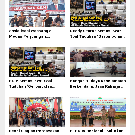
Sosialisasi Wasbang di
Deddy Sitorus Somasi KWP
Medan Perjuangan,
Soal Tuduhan ‘Gerombolan
Zulkarnaen Janji
Sirkus’, Buntut Rapat Komisi
Perjuangkan Ruang Bermain
II Dipimpin Sufmi Dasco
Anak
Ahmad
PDIP Somasi KWP Soal
Bangun Budaya Keselamatan
Tuduhan ‘Gerombolan
Berkendara, Jasa Raharja
Sirkus’, Buntut Rapat Komisi
Gelar Safety Campaign di PT
II Dipimpin Sufmi Dasco
Pasifik Medan Industri
Ahmad
Rendi Siagian Percayakan
PTPN IV Regional I Salurkan