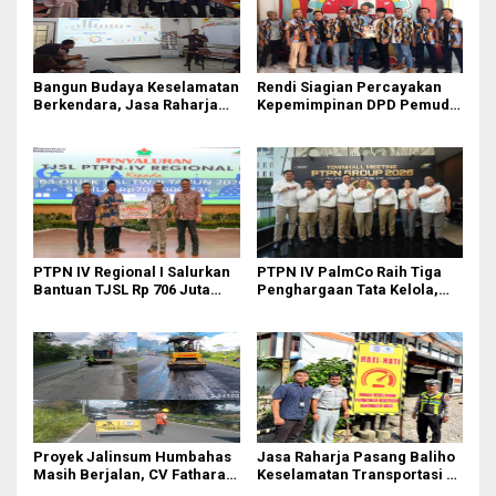
Bangun Budaya Keselamatan
Rendi Siagian Percayakan
Berkendara, Jasa Raharja
Kepemimpinan DPD Pemuda
Gelar Safety Campaign di PT
Karya Nasional Kota Medan
Pasifik Medan Industri
kepada Josef Sembiring
PTPN IV Regional I Salurkan
PTPN IV PalmCo Raih Tiga
Bantuan TJSL Rp 706 Juta
Penghargaan Tata Kelola,
untuk Pembangunan Sosial
Perkuat Kinerja Operasional
Berkelanjutan
dan Efisiensi
Proyek Jalinsum Humbahas
Jasa Raharja Pasang Baliho
Masih Berjalan, CV Fathara
Keselamatan Transportasi di
Jasa Teknik Janjikan
Titik Rawan Kecelakaan