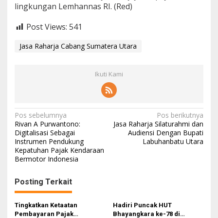
lingkungan Lemhannas RI. (Red)
Post Views:
541
Jasa Raharja Cabang Sumatera Utara
Ikuti Kami
Navigasi
Pos sebelumnya
Pos berikutnya
Rivan A Purwantono:
Jasa Raharja Silaturahmi dan
pos
Digitalisasi Sebagai
Audiensi Dengan Bupati
Instrumen Pendukung
Labuhanbatu Utara
Kepatuhan Pajak Kendaraan
Bermotor Indonesia
Posting Terkait
Tingkatkan Ketaatan
Hadiri Puncak HUT
Pembayaran Pajak
Bhayangkara ke-78 di