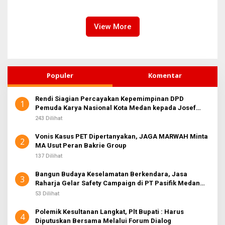
Finishing Ulang
Kawasan Labuhan Deli dan
Medan Marelan
View More
Populer
Komentar
Rendi Siagian Percayakan Kepemimpinan DPD
1
Pemuda Karya Nasional Kota Medan kepada Josef
Sembiring
243 Dilihat
Vonis Kasus PET Dipertanyakan, JAGA MARWAH Minta
2
MA Usut Peran Bakrie Group
137 Dilihat
Bangun Budaya Keselamatan Berkendara, Jasa
3
Raharja Gelar Safety Campaign di PT Pasifik Medan
Industri
53 Dilihat
Polemik Kesultanan Langkat, Plt Bupati : Harus
4
Diputuskan Bersama Melalui Forum Dialog