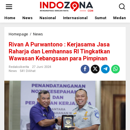
Lewati
ke
konten
Home
News
Nasional
Internasional
Sumut
Medan
Rivan
Homepage
/
News
A
Rivan A Purwantono : Kerjasama Jasa
Purwantono
:
Raharja dan Lemhannas RI Tingkatkan
Kerjasama
Wawasan Kebangsaan para Pimpinan
Jasa
Raharja
Redaksiberita
27 Juni 2024
dan
News
541 Dilihat
Lemhannas
RI
Tingkatkan
Wawasan
Kebangsaan
para
Pimpinan