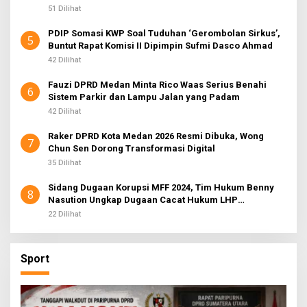
51 Dilihat
PDIP Somasi KWP Soal Tuduhan ‘Gerombolan Sirkus’,
5
Buntut Rapat Komisi II Dipimpin Sufmi Dasco Ahmad
42 Dilihat
Fauzi DPRD Medan Minta Rico Waas Serius Benahi
6
Sistem Parkir dan Lampu Jalan yang Padam
42 Dilihat
Raker DPRD Kota Medan 2026 Resmi Dibuka, Wong
7
Chun Sen Dorong Transformasi Digital
35 Dilihat
Sidang Dugaan Korupsi MFF 2024, Tim Hukum Benny
8
Nasution Ungkap Dugaan Cacat Hukum LHP
Inspektorat
22 Dilihat
Sport