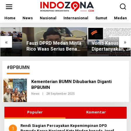
Lewati
ke
konten
Home
News
Nasional
Internasional
Sumut
Medan
«
»
Fauzi DPRD Medan Minta
Vonis Kasus PET
Rico Waas Serius Benahi
Dipertanyakan, JAGA
Sistem Parkir dan Lampu
MARWAH Minta MA Usut
Jalan yang Padam
Peran Bakrie Group
#BPBUMN
Kementerian BUMN Dibubarkan Diganti
BPBUMN
Oleh
News
|
28 September 2025
Redaksi2
Populer
Komentar
Rendi Siagian Percayakan Kepemimpinan DPD
1
Pemuda Karya Nasional Kota Medan kepada Josef