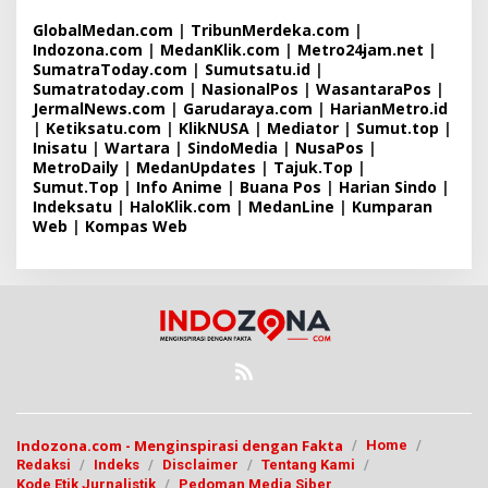
GlobalMedan.com
|
TribunMerdeka.com
|
Indozona.com
|
MedanKlik.com
|
Metro24jam.net
|
SumatraToday.com
|
Sumutsatu.id
|
Sumatratoday.com
|
NasionalPos
|
WasantaraPos
|
JermalNews.com
|
Garudaraya.com
|
HarianMetro.id
|
Ketiksatu.com
|
KlikNUSA
|
Mediator
|
Sumut.top
|
Inisatu
|
Wartara
|
SindoMedia
|
NusaPos
|
MetroDaily
|
MedanUpdates
|
Tajuk.Top
|
Sumut.Top
|
Info Anime
|
Buana Pos
|
Harian Sindo
|
Indeksatu
|
HaloKlik.com
|
MedanLine
|
Kumparan
Web
|
Kompas Web
Indozona.com - Menginspirasi dengan Fakta
Home
Redaksi
Indeks
Disclaimer
Tentang Kami
Kode Etik Jurnalistik
Pedoman Media Siber