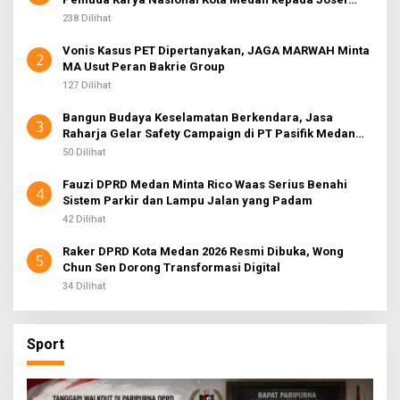
Sembiring
238 Dilihat
Vonis Kasus PET Dipertanyakan, JAGA MARWAH Minta
2
MA Usut Peran Bakrie Group
127 Dilihat
Bangun Budaya Keselamatan Berkendara, Jasa
3
Raharja Gelar Safety Campaign di PT Pasifik Medan
Industri
50 Dilihat
Fauzi DPRD Medan Minta Rico Waas Serius Benahi
4
Sistem Parkir dan Lampu Jalan yang Padam
42 Dilihat
Raker DPRD Kota Medan 2026 Resmi Dibuka, Wong
5
Chun Sen Dorong Transformasi Digital
34 Dilihat
Sport