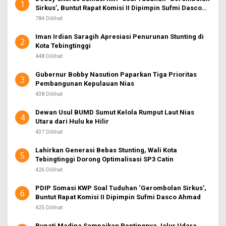
1
Sirkus’, Buntut Rapat Komisi II Dipimpin Sufmi Dasco
Ahmad
784 Dilihat
Iman Irdian Saragih Apresiasi Penurunan Stunting di
2
Kota Tebingtinggi
448 Dilihat
Gubernur Bobby Nasution Paparkan Tiga Prioritas
3
Pembangunan Kepulauan Nias
438 Dilihat
Dewan Usul BUMD Sumut Kelola Rumput Laut Nias
4
Utara dari Hulu ke Hilir
437 Dilihat
Lahirkan Generasi Bebas Stunting, Wali Kota
5
Tebingtinggi Dorong Optimalisasi SP3 Catin
426 Dilihat
PDIP Somasi KWP Soal Tuduhan ‘Gerombolan Sirkus’,
6
Buntut Rapat Komisi II Dipimpin Sufmi Dasco Ahmad
425 Dilihat
Bupati Madina Sampaikan Pentingnya Jalur Udara