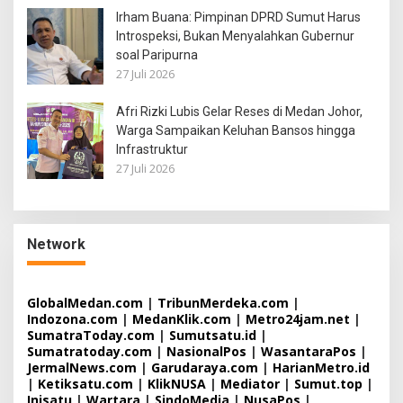
Irham Buana: Pimpinan DPRD Sumut Harus
Introspeksi, Bukan Menyalahkan Gubernur
soal Paripurna
27 Juli 2026
Afri Rizki Lubis Gelar Reses di Medan Johor,
Warga Sampaikan Keluhan Bansos hingga
Infrastruktur
27 Juli 2026
Network
GlobalMedan.com
|
TribunMerdeka.com
|
Indozona.com
|
MedanKlik.com
|
Metro24jam.net
|
SumatraToday.com
|
Sumutsatu.id
|
Sumatratoday.com
|
NasionalPos
|
WasantaraPos
|
JermalNews.com
|
Garudaraya.com
|
HarianMetro.id
|
Ketiksatu.com
|
KlikNUSA
|
Mediator
|
Sumut.top
|
Inisatu
|
Wartara
|
SindoMedia
|
NusaPos
|