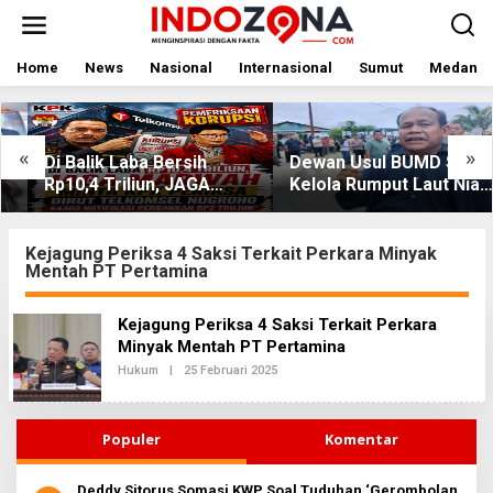
Lewati
ke
konten
Home
News
Nasional
Internasional
Sumut
Medan
«
»
Di Balik Laba Bersih
Dewan Usul BUMD Sumut
Rp10,4 Triliun, JAGA
Kelola Rumput Laut Nias
MARWAH Desak KPK
Utara dari Hulu ke Hilir
Periksa Dirut Telkomsel
Nugroho Terkait Dugaan
Kejagung Periksa 4 Saksi Terkait Perkara Minyak
Mentah PT Pertamina
Kasus Notifikasi
Perbankan
Kejagung Periksa 4 Saksi Terkait Perkara
Minyak Mentah PT Pertamina
Oleh
Hukum
|
25 Februari 2025
Redaksi2
Populer
Komentar
Deddy Sitorus Somasi KWP Soal Tuduhan ‘Gerombolan