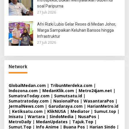
soal Paripurna
27 Juli 2026
Afri Rizki Lubis Gelar Reses di Medan Johor,
Warga Sampaikan Keluhan Bansos hingga
Infrastruktur
27 Juli 2026
Network
GlobalMedan.com
|
TribunMerdeka.com
|
Indozona.com
|
MedanKlik.com
|
Metro24jam.net
|
SumatraToday.com
|
Sumutsatu.id
|
Sumatratoday.com
|
NasionalPos
|
WasantaraPos
|
JermalNews.com
|
Garudaraya.com
|
HarianMetro.id
|
Ketiksatu.com
|
KlikNUSA
|
Mediator
|
Sumut.top
|
Inisatu
|
Wartara
|
SindoMedia
|
NusaPos
|
MetroDaily
|
MedanUpdates
|
Tajuk.Top
|
Sumut.Top
|
Info Anime
|
Buana Pos
|
Harian Sindo
|