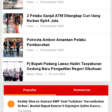
Oleh
Video
|
25 Desember 2024
Redaksi2
2 Pelaku Ganjal ATM Ditangkap Curi Uang
Korban Rp64 Juta
Oleh
Video
|
25 Desember 2024
Redaksi2
Polresta Ambon Amankan Pelaku
Pembacokan
Oleh
Video
|
25 Desember 2024
Redaksi2
Pj Bupati Padang Lawas Hadiri Tasyakuran
Gedung Baru Pengadilan Negeri Sibuhuan
Oleh
News
,
Video
|
29 Juni 2024
Redaksi2
Populer
Komentar
Deddy Sitorus Somasi KWP Soal Tuduhan ‘Gerombolan
1
Sirkus’, Buntut Rapat Komisi II Dipimpin Sufmi Dasco
Ahmad
776 Dilihat