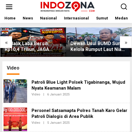
Lewati
ke
konten
Home
News
Nasional
Internasional
Sumut
Medan
«
»
Di Balik Laba Bersih
Dewan Usul BUMD Sumut
Rp10,4 Triliun, JAGA
Kelola Rumput Laut Nias
MARWAH Desak KPK
Utara dari Hulu ke Hilir
Periksa Dirut Telkomsel
Nugroho Terkait Dugaan
Video
Kasus Notifikasi
Perbankan
Patroli Blue Light Polsek Tigabinanga, Wujud
Nyata Keamanan Malam
Oleh
Video
|
6 Januari 2025
Redaksi2
Personel Satsamapta Polres Tanah Karo Gelar
Patroli Dialogis di Area Publik
Oleh
Video
|
5 Januari 2025
Redaksi2