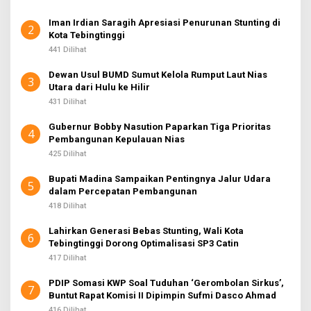
Iman Irdian Saragih Apresiasi Penurunan Stunting di
2
Kota Tebingtinggi
441 Dilihat
Dewan Usul BUMD Sumut Kelola Rumput Laut Nias
3
Utara dari Hulu ke Hilir
431 Dilihat
Gubernur Bobby Nasution Paparkan Tiga Prioritas
4
Pembangunan Kepulauan Nias
425 Dilihat
Bupati Madina Sampaikan Pentingnya Jalur Udara
5
dalam Percepatan Pembangunan
418 Dilihat
Lahirkan Generasi Bebas Stunting, Wali Kota
6
Tebingtinggi Dorong Optimalisasi SP3 Catin
417 Dilihat
PDIP Somasi KWP Soal Tuduhan ‘Gerombolan Sirkus’,
7
Buntut Rapat Komisi II Dipimpin Sufmi Dasco Ahmad
416 Dilihat