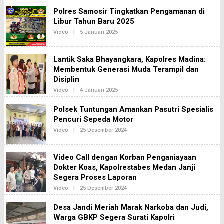
Polres Samosir Tingkatkan Pengamanan di
Libur Tahun Baru 2025
Oleh
Video
|
5 Januari 2025
Redaksi2
Lantik Saka Bhayangkara, Kapolres Madina:
Membentuk Generasi Muda Terampil dan
Disiplin
Oleh
Video
|
4 Januari 2025
Redaksi2
Polsek Tuntungan Amankan Pasutri Spesialis
Pencuri Sepeda Motor
Oleh
Video
|
25 Desember 2024
Redaksi2
Video Call dengan Korban Penganiayaan
Dokter Koas, Kapolrestabes Medan Janji
Segera Proses Laporan
Oleh
Video
|
25 Desember 2024
Redaksi2
Desa Jandi Meriah Marak Narkoba dan Judi,
Warga GBKP Segera Surati Kapolri